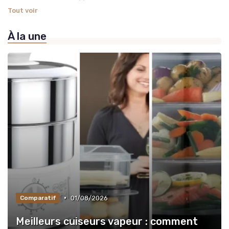
Tout voir
»
Appareils Connectés et Intelligents
À la une
»
Revues et Comparatifs de Produits
•
01/08/2026
Comparatif
Meilleurs cuiseurs vapeur : comment