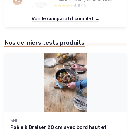
#3
★★★★★
★★★★★
8.8
/10
Voir le comparatif complet →
Nos derniers tests produits
WMF
Poêle à Braiser 28 cm avec bord haut et