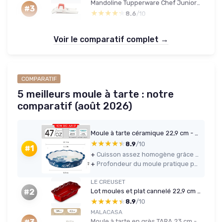
Mandoline Tupperware Chef Junior (blanc/rouge)
#3
★★★★★
★★★★★
8.6
/10
Voir le comparatif complet →
COMPARATIF
5 meilleurs moule à tarte : notre
comparatif (août 2026)
Moule à tarte céramique 22,9 cm - antiadhésif motif bleu/blanc
★★★★★
★★★★★
8.9
/10
#1
+
Cuisson assez homogène grâce à la céramique, avec une bonne rétention de chaleur
+
Profondeur du moule pratique pour quiches épaisses et tourtes sans débordement
LE CREUSET
Lot moules et plat cannelé 22,9 cm (cerise)
#2
★★★★★
★★★★★
8.9
/10
MALACASA
Moule à tarte en grès TARA 23 cm - 1260 ml