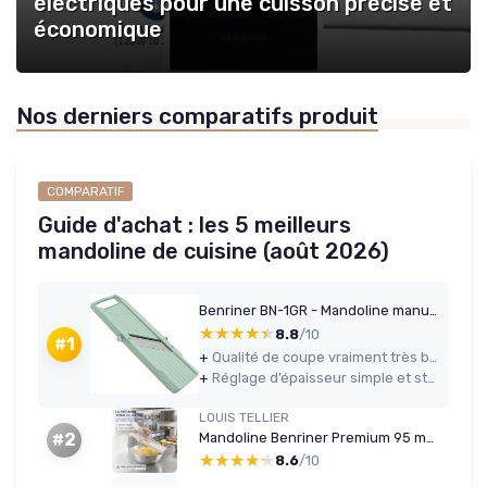
électriques pour une cuisson précise et
économique
Nos derniers comparatifs produit
COMPARATIF
Guide d'achat : les 5 meilleurs
mandoline de cuisine (août 2026)
Benriner BN-1GR - Mandoline manuelle 3 lames (vert)
★★★★★
★★★★★
8.8
/10
#1
+
Qualité de coupe vraiment très bonne, lames inox bien affûtées
+
Réglage d’épaisseur simple et stable, de très fin à assez épais
LOUIS TELLIER
Mandoline Benriner Premium 95 mm - 3 lames (1/2/7 mm)
#2
★★★★★
★★★★★
8.6
/10