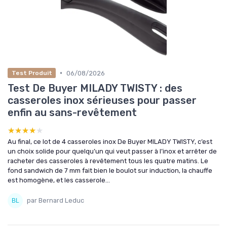
•
06/08/2026
Test Produit
Test De Buyer MILADY TWISTY : des
casseroles inox sérieuses pour passer
enfin au sans-revêtement
★★★★★
★★★★★
Au final, ce lot de 4 casseroles inox De Buyer MILADY TWISTY, c’est
un choix solide pour quelqu’un qui veut passer à l’inox et arrêter de
racheter des casseroles à revêtement tous les quatre matins. Le
fond sandwich de 7 mm fait bien le boulot sur induction, la chauffe
est homogène, et les casserole...
par Bernard Leduc