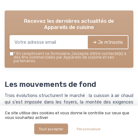
Recevez les dernières actualités de
Appareils de cuisine
➔ Je m'inscris
*
En remplissant ce formulaire, j’accepte d’être contacté(e) à
des fins commerciales par Appareils de cuisine et ses
partenaires.
Les mouvements de fond
Trois évolutions structurent le marché : la cuisson à air chaud
qui s'est imposée dans les foyers, la montée des exigences
sur les matériaux et les revêtements, et le retour du réparable
Ce site utilise des cookies et vous donne le contrôle sur ceux que
face au jetable. Elles ont en commun d'être portées par les
vous souhaitez activer
usages, pas par la publicité.
Tout accepter
Personnaliser
Ce qui s'installe durablement