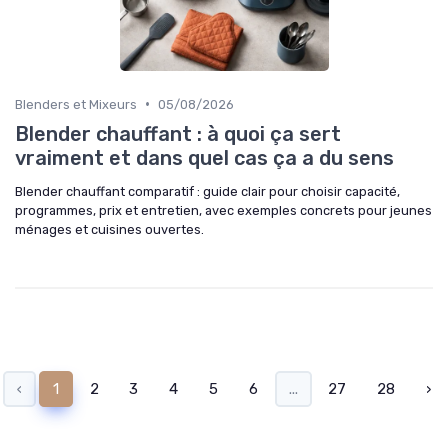
•
Blenders et Mixeurs
05/08/2026
Blender chauffant : à quoi ça sert
vraiment et dans quel cas ça a du sens
Blender chauffant comparatif : guide clair pour choisir capacité,
programmes, prix et entretien, avec exemples concrets pour jeunes
ménages et cuisines ouvertes.
‹
1
2
3
4
5
6
...
27
28
›