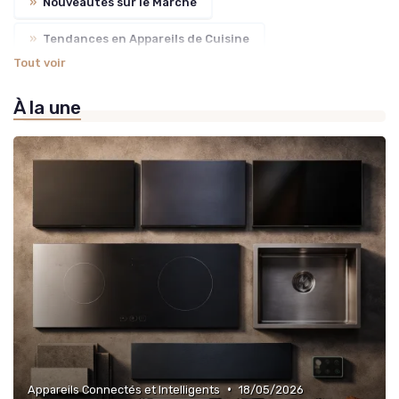
»
Nouveautés sur le Marché
»
Tendances en Appareils de Cuisine
Tout voir
»
Revues et Comparatifs de Produits
À la une
•
Appareils Connectés et Intelligents
18/05/2026