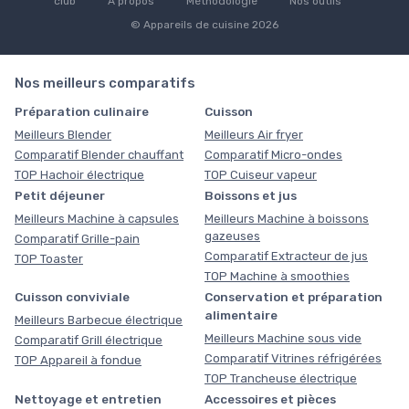
club
À propos
Méthodologie
Nos outils
© Appareils de cuisine 2026
Nos meilleurs comparatifs
Préparation culinaire
Cuisson
Meilleurs Blender
Meilleurs Air fryer
Comparatif Blender chauffant
Comparatif Micro-ondes
TOP Hachoir électrique
TOP Cuiseur vapeur
Petit déjeuner
Boissons et jus
Meilleurs Machine à capsules
Meilleurs Machine à boissons
gazeuses
Comparatif Grille-pain
Comparatif Extracteur de jus
TOP Toaster
TOP Machine à smoothies
Cuisson conviviale
Conservation et préparation
alimentaire
Meilleurs Barbecue électrique
Meilleurs Machine sous vide
Comparatif Grill électrique
Comparatif Vitrines réfrigérées
TOP Appareil à fondue
TOP Trancheuse électrique
Nettoyage et entretien
Accessoires et pièces