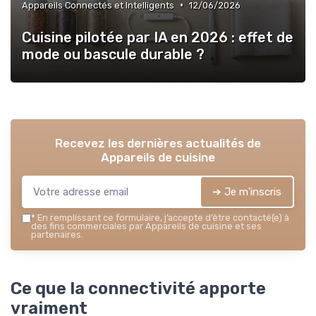
•
Appareils Connectés et Intelligents
12/06/2026
Cuisine pilotée par IA en 2026 : effet de
mode ou bascule durable ?
Recevez les dernières actualités de
Appareils de cuisine
➔ Je m'inscris
*
En remplissant ce formulaire, j’accepte d’être contacté(e) à
des fins commerciales par Appareils de cuisine et ses
partenaires.
Ce que la connectivité apporte
vraiment