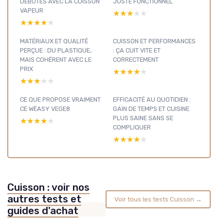
DÉBUTES AVEC LA CUISSON
JUSTE FONCTIONNEL
VAPEUR
★★★★★
★★★★★
★★★★★
★★★★★
MATÉRIAUX ET QUALITÉ
CUISSON ET PERFORMANCES
PERÇUE : DU PLASTIQUE,
: ÇA CUIT VITE ET
MAIS COHÉRENT AVEC LE
CORRECTEMENT
PRIX
★★★★★
★★★★★
★★★★★
★★★★★
CE QUE PROPOSE VRAIMENT
EFFICACITÉ AU QUOTIDIEN :
CE WËASY VEGE8
GAIN DE TEMPS ET CUISINE
PLUS SAINE SANS SE
★★★★★
★★★★★
COMPLIQUER
★★★★★
★★★★★
Cuisson : voir nos
autres tests et
Voir tous les tests Cuisson →
guides d'achat