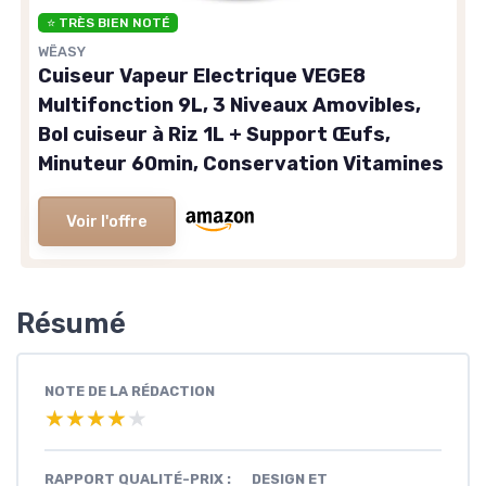
⭐ TRÈS BIEN NOTÉ
WËASY
Cuiseur Vapeur Electrique VEGE8
Multifonction 9L, 3 Niveaux Amovibles,
Bol cuiseur à Riz 1L + Support Œufs,
Minuteur 60min, Conservation Vitamines
Voir l'offre
Résumé
NOTE DE LA RÉDACTION
★★★★★
★★★★★
RAPPORT QUALITÉ-PRIX :
DESIGN ET