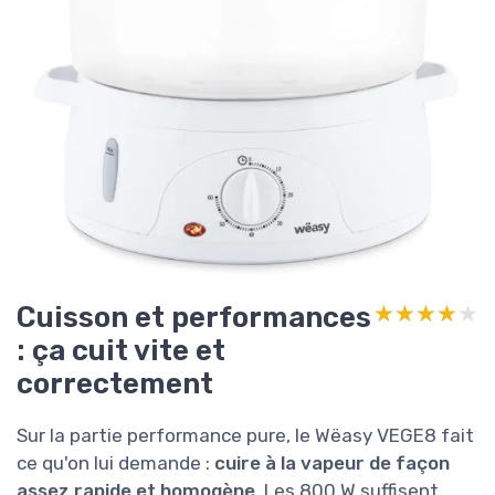
Cuisson et performances
★★★★★
★★★★★
: ça cuit vite et
correctement
Sur la partie performance pure, le Wëasy VEGE8 fait
ce qu'on lui demande :
cuire à la vapeur de façon
assez rapide et homogène
. Les 800 W suffisent