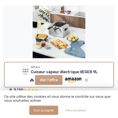
PRINCESS
Wëasy
Friteuse à huile – 5 L – Habillage en acier
Cuiseur vapeur électrique VEGE8 9L
inoxydable – 327...
🔥
Voir l'offre
La friteuse familiale qui fait le job sans chichis
8.3/10
★★★★★
★★★★★
Ce site utilise des cookies et vous donne le contrôle sur ceux que
Rapport qualité-prix
★★★★★
★★★★★
vous souhaitez activer
Design
★★★★★
★★★★★
Confort
★★★★★
★★★★★
Tout accepter
Personnaliser
Materiaux
★★★★★
★★★★★