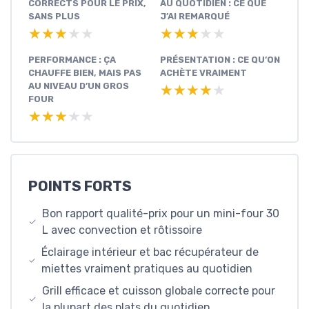
CORRECTS POUR LE PRIX,
AU QUOTIDIEN : CE QUE
SANS PLUS
J’AI REMARQUÉ
★★★★★
★★★★★
★★★★★
★★★★★
PERFORMANCE : ÇA
PRÉSENTATION : CE QU’ON
CHAUFFE BIEN, MAIS PAS
ACHÈTE VRAIMENT
AU NIVEAU D’UN GROS
★★★★★
★★★★★
FOUR
★★★★★
★★★★★
POINTS FORTS
Bon rapport qualité-prix pour un mini-four 30
L avec convection et rôtissoire
Éclairage intérieur et bac récupérateur de
miettes vraiment pratiques au quotidien
Grill efficace et cuisson globale correcte pour
la plupart des plats du quotidien