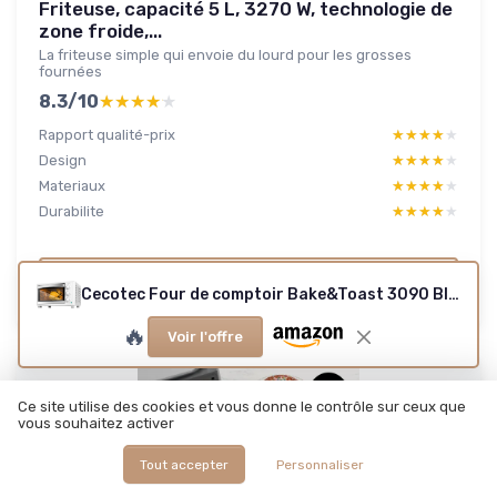
Friteuse, capacité 5 L, 3270 W, technologie de
zone froide,...
La friteuse simple qui envoie du lourd pour les grosses
fournées
8.3/10
★★★★★
★★★★★
Rapport qualité-prix
★★★★★
★★★★★
Design
★★★★★
★★★★★
Materiaux
★★★★★
★★★★★
Durabilite
★★★★★
★★★★★
Lire le test produit complet
Cecotec Four de comptoir Bake&Toast 3090 Blanc Gyro, 30 L, 1500 W, 5 fonctions différentes, Comprend une broche rotative, Éclairage intérieur, Bac récupérateur de miettes - 30 L Blanc
🔥
Voir l'offre
Ce site utilise des cookies et vous donne le contrôle sur ceux que
vous souhaitez activer
Tout accepter
Personnaliser