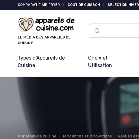
Panneau de gestion des cookies
COMPARATIF AIR FRYER
|
COÛT DE CUISSON
|
SÉLECTION HIVER
LE MÉDIA DES APPAREILS DE
CUISINE
Types d'Appareils de
Choix et
Cuisine
Utilisation
Appareils de cuisine
Tendances et Innovations
Revues et 