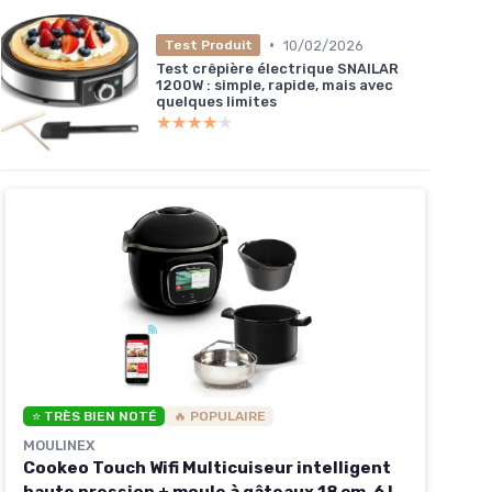
•
10/02/2026
Test Produit
Test crêpière électrique SNAILAR
1200W : simple, rapide, mais avec
quelques limites
★★★★★
★★★★★
⭐ TRÈS BIEN NOTÉ
🔥 POPULAIRE
MOULINEX
Cookeo Touch Wifi Multicuiseur intelligent