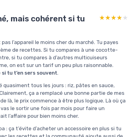
né, mais cohérent si tu
★★★★★
★★★★★
t pas l’appareil le moins cher du marché. Tu payes
stème de recettes. Si tu compares à une cocotte-
tre, si tu compares à d’autres multicuiseurs
, on est sur un tarif un peu plus raisonnable.
e
si tu t’en sers souvent
.
é quasiment tous les jours : riz, pâtes en sauce,
 Clairement, ça a remplacé une bonne partie de mes
de là, le prix commence à être plus logique. Là où ça
vas le sortir une fois par mois pour faire un
t l’affaire pour bien moins cher.
 : ça t’évite d’acheter un accessoire en plus si tu
 avec les recettes et la communauté ajoute aussi de