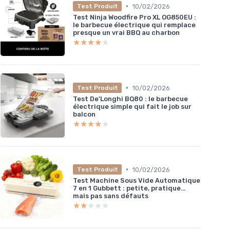
•
10/02/2026
Test Produit
Test Ninja Woodfire Pro XL OG850EU :
le barbecue électrique qui remplace
presque un vrai BBQ au charbon
★★★★★
★★★★★
•
10/02/2026
Test Produit
Test De'Longhi BQ80 : le barbecue
électrique simple qui fait le job sur
balcon
★★★★★
★★★★★
•
10/02/2026
Test Produit
Test Machine Sous Vide Automatique
7 en 1 Gubbett : petite, pratique…
mais pas sans défauts
★★★★★
★★★★★