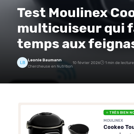
Test Moulinex Cook
multicuiseur qui 
temps aux feigna
Leonie Baumann
10 février 2026
1 min de lecture
Chercheuse en Nutrition
⭐ TRÈS BIEN N
MOULINEX
Cookeo Touc