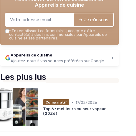
Appareils de cuisine
➔ Je m'inscris
*
En remplissant ce formulaire, j’accepte d’être
contacté(e) à des fins commerciales par Appareils de
cuisine et ses partenaires.
Appareils de cuisine
Ajoutez-nous à vos sources préférées sur Google
Les plus lus
•
17/02/2026
Comparatif
Top 6 : meilleurs cuiseur vapeur
(2026)