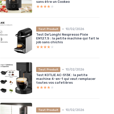
sans être un Cookeo
★★★★★
★★★★★
•
10/02/2026
Test Produit
Test De'Longhi Nespresso Pixie
EN127.S : la petite machine qui fait le
job sans chichis
★★★★★
★★★★★
•
10/02/2026
Test Produit
Test KOTLIE AC-513K : la petite
machine 4-en-1 qui veut remplacer
toutes vos cafetières
★★★★★
★★★★★
•
10/02/2026
Test Produit