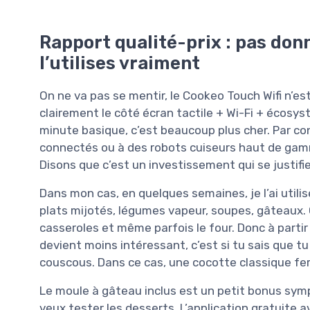
Rapport qualité-prix : pas don
l’utilises vraiment
On ne va pas se mentir, le Cookeo Touch Wifi n’es
clairement le côté écran tactile + Wi-Fi + écosy
minute basique, c’est beaucoup plus cher. Par con
connectés ou à des robots cuiseurs haut de gamme
Disons que c’est un investissement qui se justifi
Dans mon cas, en quelques semaines, je l’ai utilis
plats mijotés, légumes vapeur, soupes, gâteaux.
casseroles et même parfois le four. Donc à partir 
devient moins intéressant, c’est si tu sais que tu 
couscous. Dans ce cas, une cocotte classique ferai
Le moule à gâteau inclus est un petit bonus sympa
veux tester les desserts. L’application gratuite