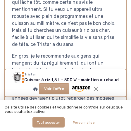
qui lâche tôt, comme certains avis le
mentionnent. Si tu veux un appareil ultra
robuste avec plein de programmes et une
cuisson au millimètre, ce n’est pas le bon choix.
Mais si tu cherches un cuiseur à riz pas cher,
facile à utiliser, qui te simplifie la vie sans prise
de tête, ce Tristar a du sens.
En gros, je le recommande aux gens qui
mangent du riz régulièrement, qui ont un
budget limité et qui veulent surtout du
Tristar
pratique. Ceux qui sont très pointilleux sur la
Cuiseur à riz 1,5 L – 500 W – maintien au chaud
cuisson, qui veulent un appareil « à vie » ou qui
🔥
Voir l'offre
comptent l’utiliser tous les jours pendant des
années devraient plutôt regarder des modèles
plus haut de gamme, quitte à payer plus cher au
Ce site utilise des cookies et vous donne le contrôle sur ceux que
départ.
vous souhaitez activer
Tout accepter
Personnaliser