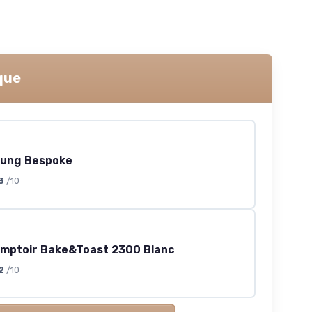
que
ung Bespoke
3
/10
omptoir Bake&Toast 2300 Blanc
2
/10