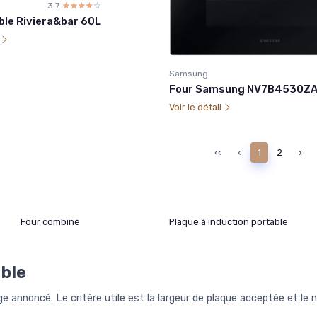
3.7
☆☆☆☆☆
★★★★★
ble Riviera&bar 60L
l
Samsung
Four Samsung NV7B4530Z
Voir le détail
‹‹
‹
1
2
›
Four combiné
Plaque à induction portable
ble
ge annoncé. Le critère utile est la largeur de plaque acceptée et l