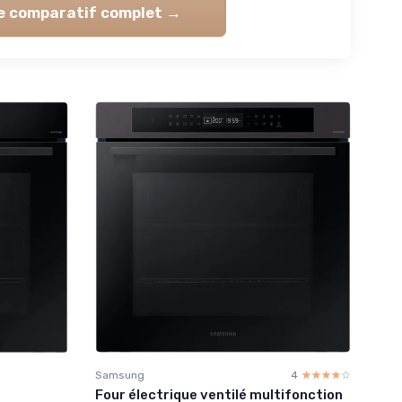
le comparatif complet →
Samsung
4
☆☆☆☆☆
★★★★★
Four électrique ventilé multifonction