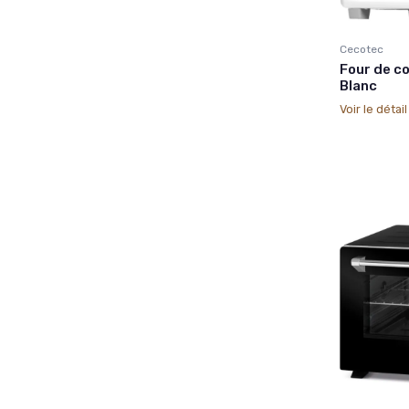
Cecotec
Four de c
Blanc
Voir le détai