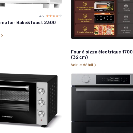
4.2
☆☆☆☆☆
★★★★★
omptoir Bake&Toast 2300
l
Four à pizza électrique 1700
(32 cm)
Voir le détail