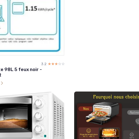
3.2
☆☆☆☆☆
★★★★★
e 98L 5 feux noir -
R
l