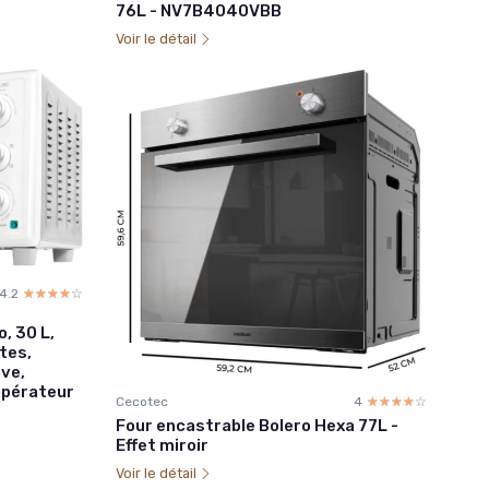
76L - NV7B4040VBB
Voir le détail
4.2
☆☆☆☆☆
★★★★★
, 30 L,
tes,
ve,
cupérateur
Cecotec
4
☆☆☆☆☆
★★★★★
Four encastrable Bolero Hexa 77L -
Effet miroir
Voir le détail