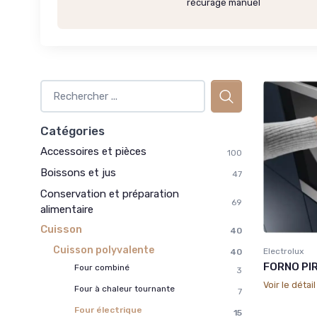
récurage manuel
Catégories
Accessoires et pièces
100
Boissons et jus
47
Conservation et préparation
69
alimentaire
Cuisson
40
Cuisson polyvalente
Electrolux
40
FORNO PI
Four combiné
3
Voir le détai
Four à chaleur tournante
7
Four électrique
15