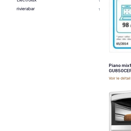
1
rivierabar
1
Piano mixt
GU850CE
Voir le détai