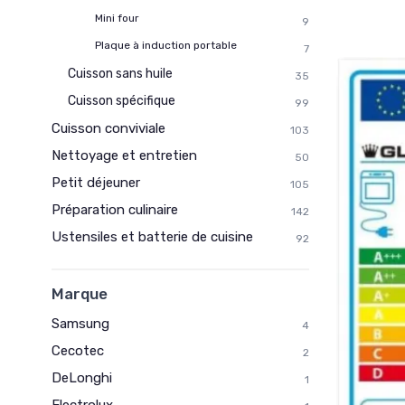
Mini four
9
Plaque à induction portable
7
Cuisson sans huile
35
Cuisson spécifique
99
Cuisson conviviale
103
Nettoyage et entretien
50
Petit déjeuner
105
Préparation culinaire
142
Ustensiles et batterie de cuisine
92
Marque
Samsung
4
Cecotec
2
DeLonghi
1
Electrolux