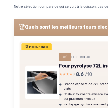
Notre sélection compare ce qui se voit à la cuisson, pas ce 
🏆
Quels sont les meilleurs fours él
🏆 Meilleur choix
#1
ELECTROLUX
Four pyrolyse 72L i
8.6
/10
★★★★★
★★★★★
+
Grande capacité de 72 L pratiq
plats
+
Chaleur tournante efficace 
sur plusieurs niveaux
+
Nettoyage pyrolyse vraiment p