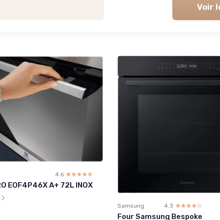
Voir 
4.6
☆☆☆☆☆
★★★★★
RO EOF4P46X A+ 72L INOX
l
Samsung
4.3
☆☆☆☆☆
★★★★★
Four Samsung Bespoke