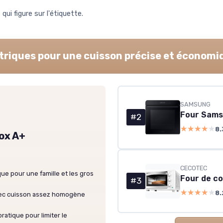
qui figure sur l'étiquette.
ectriques pour une cuisson précise et économi
SAMSUNG
Four Sams
#2
★★★★★
★★★★★
8.
nox A+
CECOTEC
ue pour une famille et les gros
Four de c
#3
★★★★★
★★★★★
8.
avec cuisson assez homogène
ratique pour limiter le