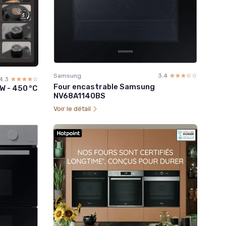
Samsung
3.4
☆☆☆☆☆
★★★★★
4.3
☆☆☆☆☆
★★★★★
Four encastrable Samsung
W - 450 °C
NV68A1140BS
Voir le détail