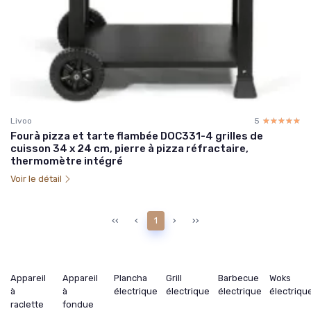
Livoo
5
☆☆☆☆☆
★★★★★
Fourà pizza et tarte flambée DOC331-4 grilles de
cuisson 34 x 24 cm, pierre à pizza réfractaire,
thermomètre intégré
Voir le détail
‹‹
‹
1
›
››
Appareil
Appareil
Plancha
Grill
Barbecue
Woks
à
à
électrique
électrique
électrique
électriqu
raclette
fondue