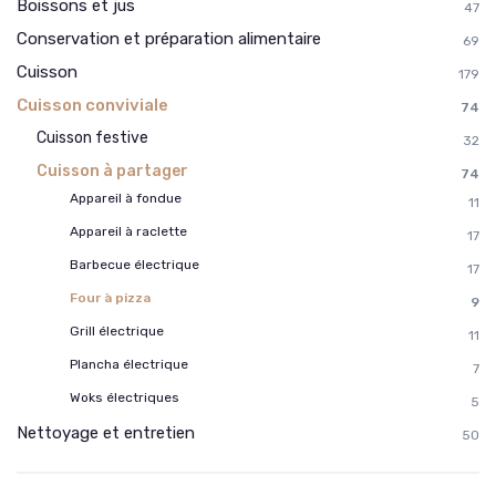
Boissons et jus
47
Conservation et préparation alimentaire
69
Cuisson
179
Cuisson conviviale
74
Cuisson festive
32
Cuisson à partager
74
Appareil à fondue
11
Appareil à raclette
17
Barbecue électrique
17
Four à pizza
9
Grill électrique
11
Plancha électrique
7
Woks électriques
5
Nettoyage et entretien
50