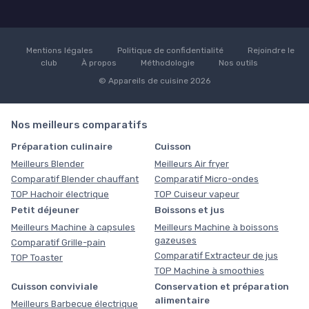
Mentions légales
Politique de confidentialité
Rejoindre le
club
À propos
Méthodologie
Nos outils
© Appareils de cuisine 2026
Nos meilleurs comparatifs
Préparation culinaire
Cuisson
Meilleurs Blender
Meilleurs Air fryer
Comparatif Blender chauffant
Comparatif Micro-ondes
TOP Hachoir électrique
TOP Cuiseur vapeur
Petit déjeuner
Boissons et jus
Meilleurs Machine à capsules
Meilleurs Machine à boissons
gazeuses
Comparatif Grille-pain
Comparatif Extracteur de jus
TOP Toaster
TOP Machine à smoothies
Cuisson conviviale
Conservation et préparation
alimentaire
Meilleurs Barbecue électrique