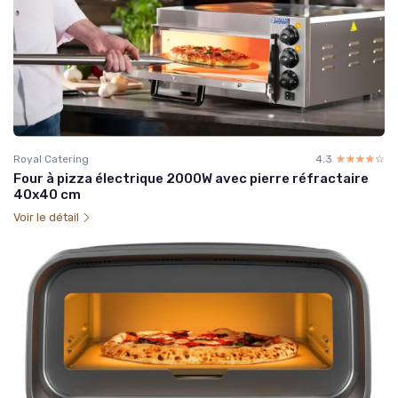
Royal Catering
4.3
☆☆☆☆☆
★★★★★
Four à pizza électrique 2000W avec pierre réfractaire
40x40 cm
Voir le détail