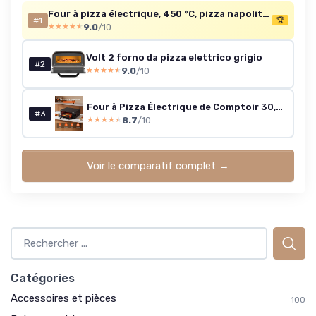
Four à pizza électrique, 450 °C, pizza napolitaine en 90 secondes, fenêtre de visualisation et éclairage intérieur, 13 programmes
#1
🏆
9.0
/10
★★★★★
★★★★★
Volt 2 forno da pizza elettrico grigio
#2
9.0
/10
★★★★★
★★★★★
Four à Pizza Électrique de Comptoir 30,5 cm 1450 W, Machine à Pizza Intérieur Température Réglable 25-300 °C, avec Minuterie et Double Tube Chauffant et Grille, pour Cuisine Maison, Noir
#3
8.7
/10
★★★★★
★★★★★
Voir le comparatif complet →
Catégories
Accessoires et pièces
100