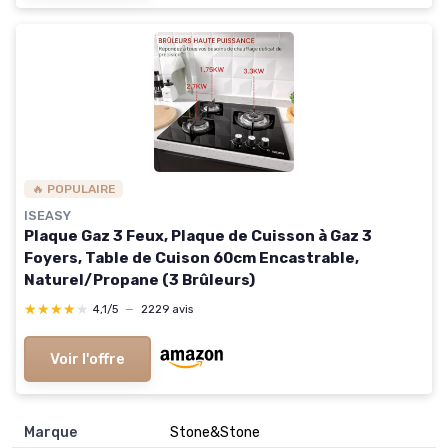
🔥 POPULAIRE
ISEASY
Plaque Gaz 3 Feux, Plaque de Cuisson à Gaz 3
Foyers, Table de Cuison 60cm Encastrable,
Naturel/Propane (3 Brûleurs)
★★★★★
★★★★★
4,1/5
—
2229 avis
Voir l'offre
Marque
Stone&Stone