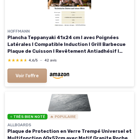
HOFFMANN
Plancha Teppanyaki 41x24 cm I avec Poignées
Latérales I Compatible Induction I Grill Barbecue
Plaque de Cuisson I Revêtement Antiadhésif I
Surface Lisse
★★★★★
★★★★★
4,6/5
—
42 avis
Voir l'offre
⭐ TRÈS BIEN NOTÉ
🔥 POPULAIRE
ALLBOARDS
Plaque de Protection en Verre Trempé Universel et
Multifonction 60x52cm avec Motif Granite Roche