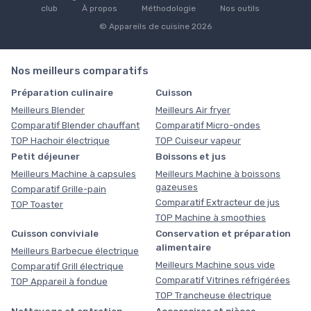
club
À propos
Méthodologie
Nos outils
© Appareils de cuisine 2026
Nos meilleurs comparatifs
Préparation culinaire
Cuisson
Meilleurs Blender
Meilleurs Air fryer
Comparatif Blender chauffant
Comparatif Micro-ondes
TOP Hachoir électrique
TOP Cuiseur vapeur
Petit déjeuner
Boissons et jus
Meilleurs Machine à capsules
Meilleurs Machine à boissons
gazeuses
Comparatif Grille-pain
Comparatif Extracteur de jus
TOP Toaster
TOP Machine à smoothies
Cuisson conviviale
Conservation et préparation
alimentaire
Meilleurs Barbecue électrique
Meilleurs Machine sous vide
Comparatif Grill électrique
Comparatif Vitrines réfrigérées
TOP Appareil à fondue
TOP Trancheuse électrique