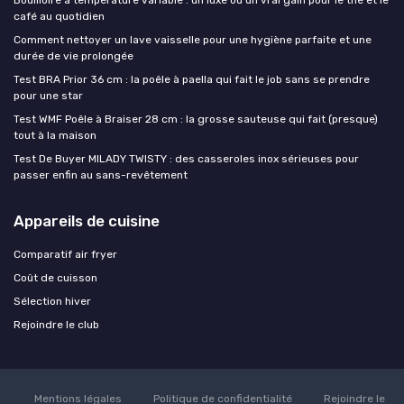
Bouilloire à température variable : un luxe ou un vrai gain pour le thé et le
café au quotidien
Comment nettoyer un lave vaisselle pour une hygiène parfaite et une
durée de vie prolongée
Test BRA Prior 36 cm : la poêle à paella qui fait le job sans se prendre
pour une star
Test WMF Poêle à Braiser 28 cm : la grosse sauteuse qui fait (presque)
tout à la maison
Test De Buyer MILADY TWISTY : des casseroles inox sérieuses pour
passer enfin au sans-revêtement
Appareils de cuisine
Comparatif air fryer
Coût de cuisson
Sélection hiver
Rejoindre le club
Mentions légales
Politique de confidentialité
Rejoindre le