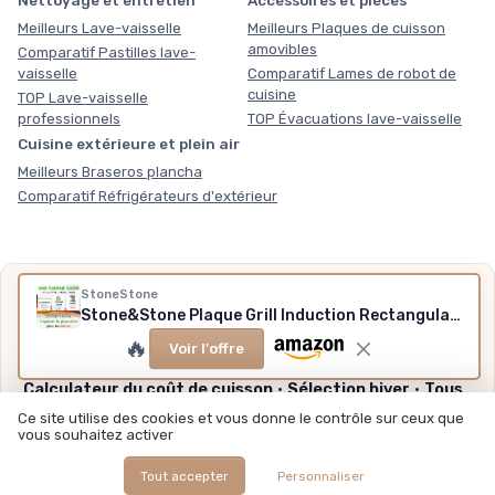
Nettoyage et entretien
Accessoires et pièces
Meilleurs Lave-vaisselle
Meilleurs Plaques de cuisson
amovibles
Comparatif Pastilles lave-
vaisselle
Comparatif Lames de robot de
cuisine
TOP Lave-vaisselle
professionnels
TOP Évacuations lave-vaisselle
Cuisine extérieure et plein air
Meilleurs Braseros plancha
Comparatif Réfrigérateurs d'extérieur
Nos outils gratuits
StoneStone
Stone&Stone Plaque Grill Induction Rectangulaire 47 cm avec Pince, Plaque BBQ Antiadhésive avec Revêtement Céramique Allemand, Fond en Acier Plein, Compatible Gaz et Four, Sans PFAS, PFOA et PTFE
Des chiffres plutôt que des impressions, sans inscription,
🔥
Voir l'offre
méthode et sources expliquées.
Calculateur du coût de cuisson
·
Sélection hiver
·
Tous
nos outils
Ce site utilise des cookies et vous donne le contrôle sur ceux que
vous souhaitez activer
Tout accepter
Personnaliser