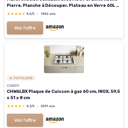
Pierre, Planche à Découper, Plateau en Verre 60L x
52l cm Granite
★★★★★
★★★★★
4,5/5
—
1482 avis
Voir l'offre
🔥 POPULAIRE
CANDY
CHW6LBX Plaque de Cuisson à gaz 60 cm, INOX, 59,5
x 51 x 8 cm
★★★★★
★★★★★
4,3/5
—
4591 avis
Voir l'offre