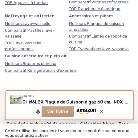
Comparatif Vitrines réfrigérées
TOP Appareil à fondue
TOP Trancheuse électrique
Nettoyage et entretien
Accessoires et pièces
Meilleurs Lave-vaisselle
Meilleurs Plaques de cuisson
amovibles
Comparatif Pastilles lave-
vaisselle
Comparatif Lames de robot de
cuisine
TOP Lave-vaisselle
professionnels
TOP Évacuations lave-vaisselle
Cuisine extérieure et plein air
Meilleurs Braseros plancha
Comparatif Réfrigérateurs d'extérieur
CANDY
Nos outils gratuits
CHW6LBX Plaque de Cuisson à gaz 60 cm, INOX, 59,5 x 51 x 8 cm
Des chiffres plutôt que des impressions, sans inscription,
🔥
Voir l'offre
méthode et sources expliquées.
Calculateur du coût de cuisson
·
Sélection hiver
·
Tous
nos outils
Ce site utilise des cookies et vous donne le contrôle sur ceux que
vous souhaitez activer