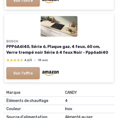
Voir l'offre
BOSCH
PPP6A6I40, Série 6, Plaque gaz, 4 feux, 60 cm,
Verre trempé noir Série 6 4 feux Noir - Ppp6a6i40
★★★★★
★★★★★
4,6/5
—
18 avis
Voir l'offre
Marque
CANDY
Éléments de chauffage
4
Couleur
Inox
Source d'alimentation
Alimenté au gaz