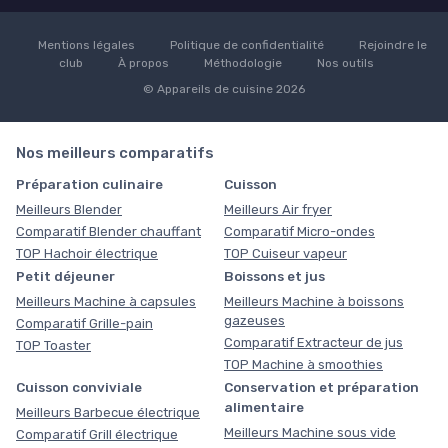
Mentions légales
Politique de confidentialité
Rejoindre le
club
À propos
Méthodologie
Nos outils
© Appareils de cuisine 2026
Nos meilleurs comparatifs
Préparation culinaire
Cuisson
Meilleurs Blender
Meilleurs Air fryer
Comparatif Blender chauffant
Comparatif Micro-ondes
TOP Hachoir électrique
TOP Cuiseur vapeur
Petit déjeuner
Boissons et jus
Meilleurs Machine à capsules
Meilleurs Machine à boissons
gazeuses
Comparatif Grille-pain
Comparatif Extracteur de jus
TOP Toaster
TOP Machine à smoothies
Cuisson conviviale
Conservation et préparation
alimentaire
Meilleurs Barbecue électrique
Meilleurs Machine sous vide
Comparatif Grill électrique