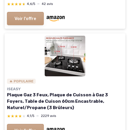
Surface Lisse
★★★★★
★★★★★
4,6/5
—
42 avis
Voir l'offre
🔥 POPULAIRE
ISEASY
Plaque Gaz 3 Feux, Plaque de Cuisson à Gaz 3
Foyers, Table de Cuison 60cm Encastrable,
Naturel/Propane (3 Brûleurs)
★★★★★
★★★★★
4,1/5
—
2229 avis