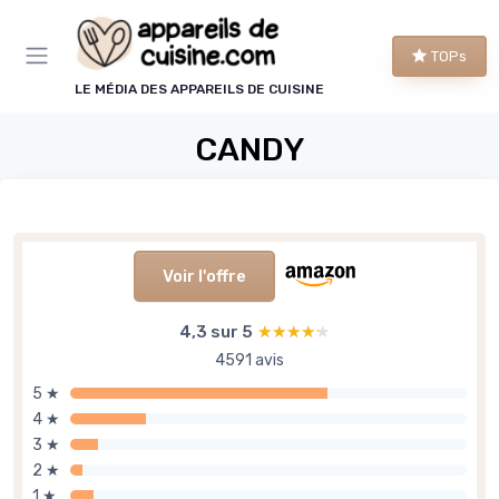
Panneau de gestion des cookies
TOPs
LE MÉDIA DES APPAREILS DE CUISINE
CANDY
Voir l'offre
4,3 sur 5
★★★★★
★★★★★
4591 avis
5 ★
4 ★
3 ★
2 ★
1 ★