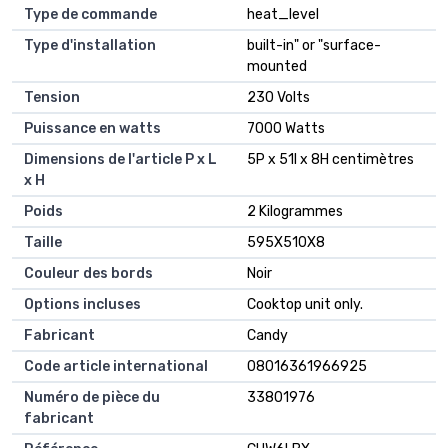
Type de commande
heat_level
Type d'installation
built-in" or "surface-
mounted
Tension
230 Volts
Puissance en watts
7000 Watts
Dimensions de l'article P x L
5P x 51l x 8H centimètres
x H
Poids
2 Kilogrammes
Taille
595X510X8
Couleur des bords
Noir
Options incluses
Cooktop unit only.
Fabricant
Candy
Code article international
08016361966925
Numéro de pièce du
33801976
fabricant