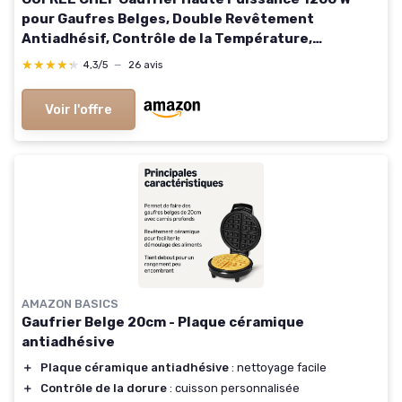
pour Gaufres Belges, Double Revêtement
Antiadhésif, Contrôle de la Température,
Indicateur de Cuisson, Gaufres Épaisses, Grille
★★★★★
★★★★★
4,3/5
—
26 avis
Profonde (CHEF)
Voir l'offre
AMAZON BASICS
Gaufrier Belge 20cm - Plaque céramique
antiadhésive
＋
Plaque céramique antiadhésive
: nettoyage facile
＋
Contrôle de la dorure
: cuisson personnalisée