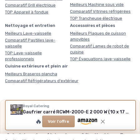
Meilleurs Machine sous vide
Comparatif Grill électrique
Comparatif Vitrines réfrigérées
TOP Appareil à fondue
TOP Trancheuse électrique
Nettoyage et entretien
Accessoires et pièces
Meilleurs Lave-vaisselle
Meilleurs Plaques de cuisson
amovibles
Comparatif Pastilles lave-
vaisselle
Comparatif Lames de robot de
cuisine
TOP Lave-vaisselle
professionnels
TOP Évacuations lave-vaisselle
Cuisine extérieure et plein air
Meilleurs Braseros plancha
Comparatif Réfrigérateurs d'extérieur
Royal Catering
Nos outils gratuits
Gaufrier carré RCWM-2000-E 2 000 W (10 x 17 cm)
Des chiffres plutôt que des impressions, sans inscription,
🔥
Voir l'offre
méthode et sources expliquées.
Calculateur du coût de cuisson
·
Sélection hiver
·
Tous