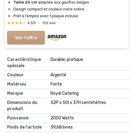
＋
Taille 20 cm
adaptée aux gaufres belges
＋
Design compact et couleur noire sobre
＋
Prêt à l'emploi avec 1 plaque incluse
★★★★★
★★★★★
4,3/5
—
102 avis
Voir l'offre
Caractéristique
Durable, pratique
spéciale
Couleur
Argenté
Matériau
Fonte
Marque
Royal Catering
Dimensions du
32P x 50l x 37H centimètres
produit
Puissance
2000 Watts
Poids de l'article
39,68 livres