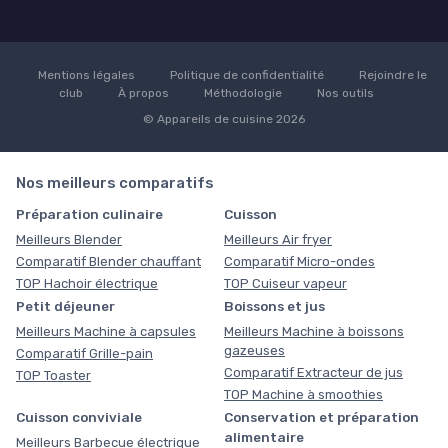
Mentions légales
Politique de confidentialité
Rejoindre le
club
À propos
Méthodologie
Nos outils
© Appareils de cuisine 2026
Nos meilleurs comparatifs
Préparation culinaire
Cuisson
Meilleurs Blender
Meilleurs Air fryer
Comparatif Blender chauffant
Comparatif Micro-ondes
TOP Hachoir électrique
TOP Cuiseur vapeur
Petit déjeuner
Boissons et jus
Meilleurs Machine à capsules
Meilleurs Machine à boissons
gazeuses
Comparatif Grille-pain
Comparatif Extracteur de jus
TOP Toaster
TOP Machine à smoothies
Cuisson conviviale
Conservation et préparation
alimentaire
Meilleurs Barbecue électrique