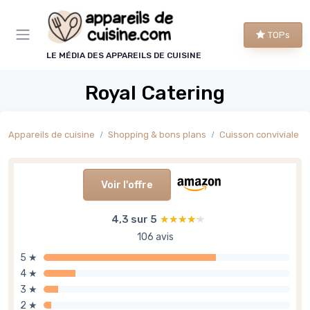
Panneau de gestion des cookies
TOPs
LE MÉDIA DES APPAREILS DE CUISINE
Royal Catering
Appareils de cuisine
Shopping & bons plans
Cuisson conviviale
Voir l'offre
4,3 sur 5
★★★★★
★★★★★
106 avis
5 ★
4 ★
3 ★
2 ★