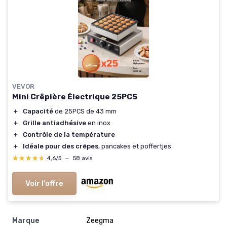
VEVOR
Mini Crêpière Électrique 25PCS
＋
Capacité
de 25PCS de 43 mm
＋
Grille antiadhésive
en inox
＋
Contrôle de la température
＋
Idéale pour des crêpes
, pancakes et poffertjes
★★★★★
★★★★★
4,6/5
—
58 avis
Voir l'offre
Marque
‎Zeegma