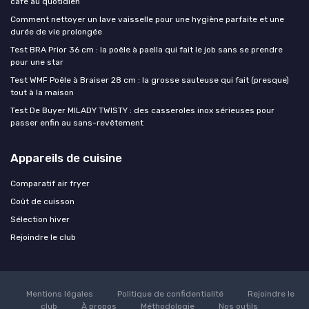
café au quotidien
Comment nettoyer un lave vaisselle pour une hygiène parfaite et une
durée de vie prolongée
Test BRA Prior 36 cm : la poêle à paella qui fait le job sans se prendre
pour une star
Test WMF Poêle à Braiser 28 cm : la grosse sauteuse qui fait (presque)
tout à la maison
Test De Buyer MILADY TWISTY : des casseroles inox sérieuses pour
passer enfin au sans-revêtement
Appareils de cuisine
Comparatif air fryer
Coût de cuisson
Sélection hiver
Rejoindre le club
Mentions légales
Politique de confidentialité
Rejoindre le
club
À propos
Méthodologie
Nos outils