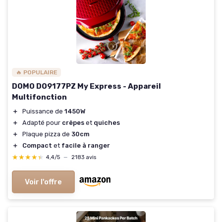
🔥 POPULAIRE
DOMO DO9177PZ My Express - Appareil
Multifonction
＋
Puissance de
1450W
＋
Adapté pour
crêpes
et
quiches
＋
Plaque pizza de
30cm
＋
Compact
et
facile à ranger
★★★★★
★★★★★
4,4/5
—
2183 avis
Voir l'offre