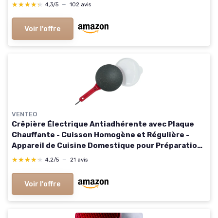
★★★★★
★★★★★
4,3/5
—
102 avis
Voir l'offre
VENTEO
Crêpière Électrique Antiadhérente avec Plaque
Chauffante - Cuisson Homogène et Régulière -
Appareil de Cuisine Domestique pour Préparation
de Crêpes Maison Sucrées ou Salées
★★★★★
★★★★★
4,2/5
—
21 avis
Voir l'offre