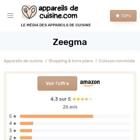
Panneau de gestion des cookies
TOPs
LE MÉDIA DES APPAREILS DE CUISINE
Zeegma
Appareils de cuisine
Shopping & bons plans
Cuisson conviviale
Voir l'offre
4,3 sur 5
★★★★★
★★★★★
26 avis
5 ★
4 ★
3 ★
2 ★