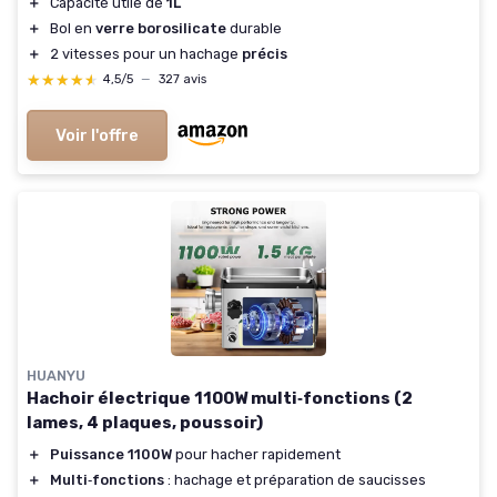
＋
Capacité utile de
1L
＋
Bol en
verre borosilicate
durable
＋
2 vitesses pour un hachage
précis
★★★★★
★★★★★
4,5/5
—
327 avis
Voir l'offre
HUANYU
Hachoir électrique 1100W multi‑fonctions (2
lames, 4 plaques, poussoir)
＋
Puissance 1100W
pour hacher rapidement
＋
Multi‑fonctions
: hachage et préparation de saucisses