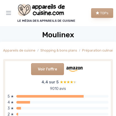
Panneau de gestion des cookies
TOPs
LE MÉDIA DES APPAREILS DE CUISINE
Moulinex
Appareils de cuisine
Shopping & bons plans
Préparation culinaire
Voir l'offre
4,4 sur 5
★★★★★
★★★★★
9010 avis
5 ★
4 ★
3 ★
2 ★