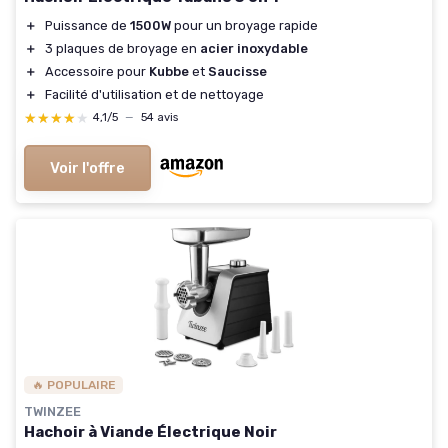
＋
Puissance de
1500W
pour un broyage rapide
＋
3 plaques de broyage en
acier inoxydable
＋
Accessoire pour
Kubbe
et
Saucisse
＋
Facilité d'utilisation et de nettoyage
★★★★★
★★★★★
4,1/5
—
54 avis
Voir l'offre
🔥 POPULAIRE
TWINZEE
Hachoir à Viande Électrique Noir