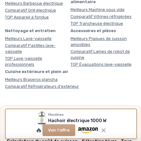
alimentaire
Meilleurs Barbecue électrique
Meilleurs Machine sous vide
Comparatif Grill électrique
Comparatif Vitrines réfrigérées
TOP Appareil à fondue
TOP Trancheuse électrique
Nettoyage et entretien
Accessoires et pièces
Meilleurs Lave-vaisselle
Meilleurs Plaques de cuisson
amovibles
Comparatif Pastilles lave-
vaisselle
Comparatif Lames de robot de
cuisine
TOP Lave-vaisselle
professionnels
TOP Évacuations lave-vaisselle
Cuisine extérieure et plein air
Meilleurs Braseros plancha
Comparatif Réfrigérateurs d'extérieur
Nos outils gratuits
Moulinex
Hachoir électrique 1000 W
Des chiffres plutôt que des impressions, sans inscription,
🔥
Voir l'offre
méthode et sources expliquées.