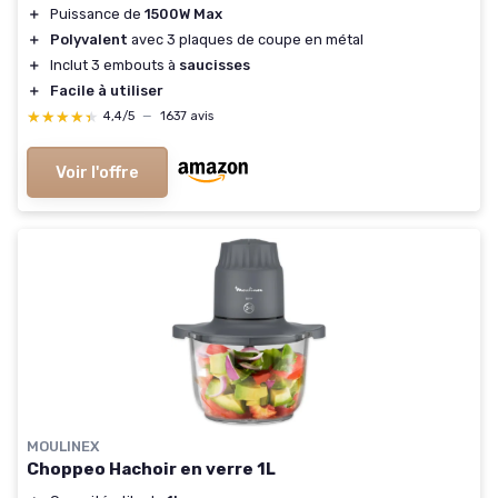
＋
Puissance de
1500W Max
＋
Polyvalent
avec 3 plaques de coupe en métal
＋
Inclut 3 embouts à
saucisses
＋
Facile à utiliser
★★★★★
★★★★★
4,4/5
—
1637 avis
Voir l'offre
MOULINEX
Choppeo Hachoir en verre 1L