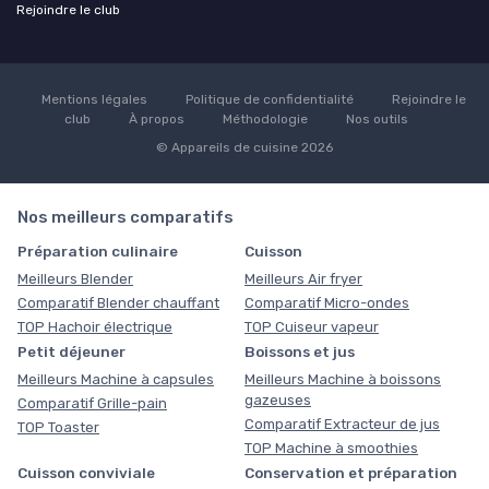
Rejoindre le club
Mentions légales
Politique de confidentialité
Rejoindre le
club
À propos
Méthodologie
Nos outils
© Appareils de cuisine 2026
Nos meilleurs comparatifs
Préparation culinaire
Cuisson
Meilleurs Blender
Meilleurs Air fryer
Comparatif Blender chauffant
Comparatif Micro-ondes
TOP Hachoir électrique
TOP Cuiseur vapeur
Petit déjeuner
Boissons et jus
Meilleurs Machine à capsules
Meilleurs Machine à boissons
gazeuses
Comparatif Grille-pain
Comparatif Extracteur de jus
TOP Toaster
TOP Machine à smoothies
Cuisson conviviale
Conservation et préparation