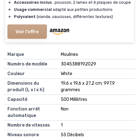
＋
Accessoires inclus
: poussoir, 2 lames et 4 plaques de coupe
＋
Usage commercial
adapté aux petites productions
＋
Polyvalent
(viande, saucisses, différentes textures)
Voir l'offre
Marque
‎Moulinex
Numéro de modèle
‎3045388192029
Couleur
‎White
Dimensions du
‎19,6 x 19,6 x 27,2 cm; 997,9
produit (L x l x h)
grammes
Capacité
‎500 Millilitres
Fonction arrêt
‎Non
automatique
Nombre de vitesses
‎1
Niveau sonore
‎55 Décibels