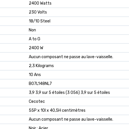
‎2400 Watts
‎230 Volts
‎18/10 Steel
‎Non
‎A to G
‎2400 W
‎Aucun composant ne passe au lave-vaisselle.
‎2,3 Kilograms
‎10 Ans
B07L148NL7
3,9 3,9 sur 5 étoiles (3 056) 3,9 sur 5 étoiles
Cecotec
55P x 10l x 40,5H centimètres
Aucun composant ne passe au lave-vaisselle.
Noir ; Acier