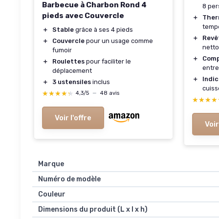
Barbecue à Charbon Rond 4
8 pe
pieds avec Couvercle
＋
Ther
temp
＋
Stable
grâce à ses 4 pieds
＋
Revê
＋
Couvercle
pour un usage comme
netto
fumoir
＋
Compa
＋
Roulettes
pour faciliter le
entre
déplacement
＋
Indi
＋
3 ustensiles
inclus
cuiss
★★★★★
★★★★★
4,3/5
—
48 avis
★★★★
★★★★
Voir l'offre
Voir
Marque
Numéro de modèle
Couleur
Dimensions du produit (L x l x h)