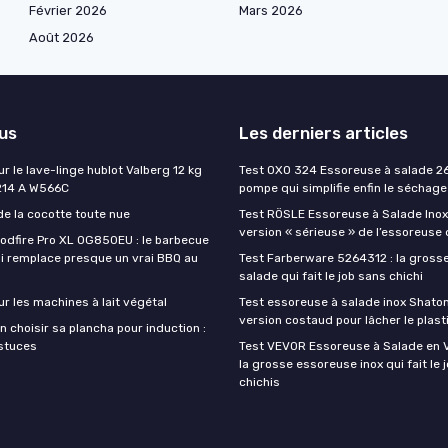
Février 2026
Mars 2026
Août 2026
lus
Les derniers articles
ur le lave-linge hublot Valberg 12 kg
Test OXO 324 Essoreuse à salade 26
214 A W566C
pompe qui simplifie enfin le séchage
de la cocotte toute nue
Test RÖSLE Essoreuse à Salade Inox 
version « sérieuse » de l’essoreuse
oodfire Pro XL OG850EU : le barbecue
ui remplace presque un vrai BBQ au
Test Farberware 5264312 : la gross
salade qui fait le job sans chichi
ur les machines à lait végétal
Test essoreuse à salade inox Shatom
version costaud pour lâcher le plast
 choisir sa plancha pour induction :
astuces
Test VEVOR Essoreuse à Salade en Ve
la grosse essoreuse inox qui fait le 
chichis