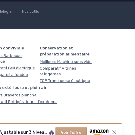
ologie
Nos outils
n conviviale
Conservation et
préparation alimentaire
rs Barbecue
que
Meilleurs Machine sous vide
tif Grill électrique
Comparatif Vitrines
réfrigérées
pareil à fondue
TOP Trancheuse électrique
 extérieure et plein air
rs Braseros plancha
tif Réfrigérateurs d'extérieur
🔥
Cecotec big Barbecue de Table électrique PerfectSteak 4200 Way de 2400 W, Gril en Acier Inoxydable et Hauteur Ajustable sur 3 Niveaux, Noire
Voir l'offre