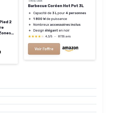
TRISTAR
Barbecue Coréen Hot Pot 3L
＋
Capacité de
3 L
pour
4 personnes
＋
1 800 W
de puissance
Pied 2
＋
Nombreux
accessoires inclus
re
＋
Design
élégant
en noir
 Zones
★★★★★
★★★★★
4,3/5
—
8735 avis
agère à
se pour
Voir l'offre