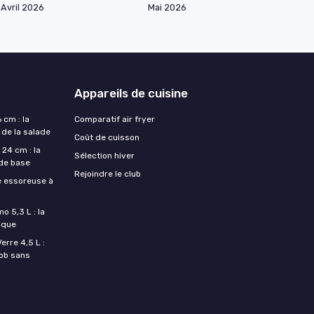
Avril 2026
Mai 2026
Appareils de cuisine
 cm : la
Comparatif air fryer
 de la salade
Coût de cuisson
24 cm : la
Sélection hiver
 de base
Rejoindre le club
e essoreuse à
o 5,3 L : la
ique
rre 4,5 L :
job sans