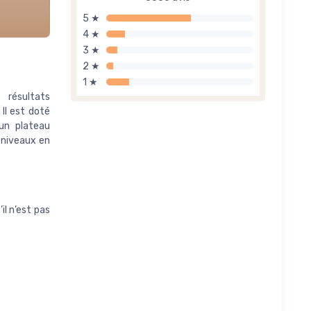
5 ★
4 ★
3 ★
2 ★
1 ★
 résultats
 Il est doté
un plateau
3 niveaux en
l n’est pas