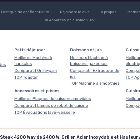
Politique de confidentialité
Rejoindre le club
À propos
Méthod
© Appareils de cuisine 2026
Petit déjeuner
Boissons et jus
Cuisso
Meilleurs Machine à
Meilleurs Machine à
Meilleu
capsules
boissons gazeuses
électri
des
Comparatif Grille-pain
Comparatif Extracteur de
Compara
jus
TOP Toaster
TOP Ap
TOP Machine à smoothies
Accessoires et pièces
Cuisine
Meilleurs Plaques de cuisson amovibles
Meilleu
Comparatif Lames de robot de cuisine
Compara
TOP Évacuations lave-vaisselle