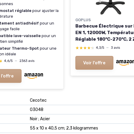
rsonnes
mostat réglable
pour ajuster la
érature
GOPLUS
tement antiadhésif
pour un
Barbecue Électrique sur 
yage facile
EN 1, 12000W, Températu
tible lave-vaisselle
pour un
Réglable 180°C-270°C, 2
tien simplifié
Plaque Antiadhésive, Ét
★★★★★
★★★★★
4,3/5
—
3 avis
cateur Thermo-Spot
pour une
Condiments, Bac à Grais
on idéale
Intérieur & Extérieur
★
★
4,6/5
—
2363 avis
Voir l'offre
 l'offre
‎Cecotec
‎03048
‎Noir ; Acier
‎55 x 10 x 40,5 cm; 2,3 kilogrammes