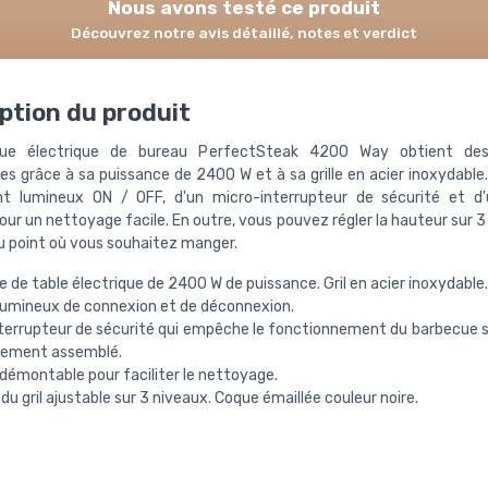
Nous avons testé ce produit
Découvrez notre avis détaillé, notes et verdict
ption du produit
ue électrique de bureau PerfectSteak 4200 Way obtient des
s grâce à sa puissance de 2400 W et à sa grille en acier inoxydable.
nt lumineux ON / OFF, d'un micro-interrupteur de sécurité et d'
ur un nettoyage facile. En outre, vous pouvez régler la hauteur sur 
u point où vous souhaitez manger.
 de table électrique de 2400 W de puissance. Gril en acier inoxydable.
umineux de connexion et de déconnexion.
terrupteur de sécurité qui empêche le fonctionnement du barbecue s’i
ement assemblé.
démontable pour faciliter le nettoyage.
du gril ajustable sur 3 niveaux. Coque émaillée couleur noire.