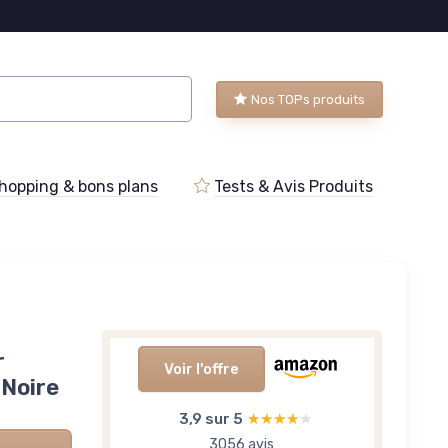
Nos TOPs produits
hopping & bons plans
Tests & Avis Produits
r
Voir l'offre
 Noire
3,9 sur 5
★★★★★
★★★★★
3056 avis