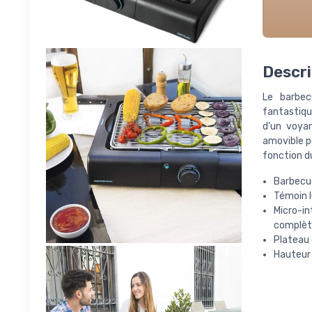
Descri
Le barbec
fantastique
d'un voya
amovible po
fonction d
Barbecue
Témoin l
Micro-in
complèt
Plateau 
Hauteur 