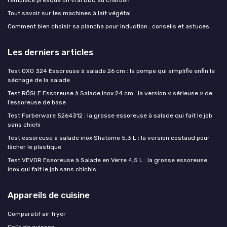
remplace presque un vrai BBQ au charbon
Tout savoir sur les machines à lait végétal
Comment bien choisir sa plancha pour induction : conseils et astuces
Les derniers articles
Test OXO 324 Essoreuse à salade 26 cm : la pompe qui simplifie enfin le
séchage de la salade
Test RÖSLE Essoreuse à Salade Inox 24 cm : la version « sérieuse » de
l’essoreuse de base
Test Farberware 5264312 : la grosse essoreuse à salade qui fait le job
sans chichi
Test essoreuse à salade inox Shatomo 5,3 L : la version costaud pour
lâcher le plastique
Test VEVOR Essoreuse à Salade en Verre 4,5 L : la grosse essoreuse
inox qui fait le job sans chichis
Appareils de cuisine
Comparatif air fryer