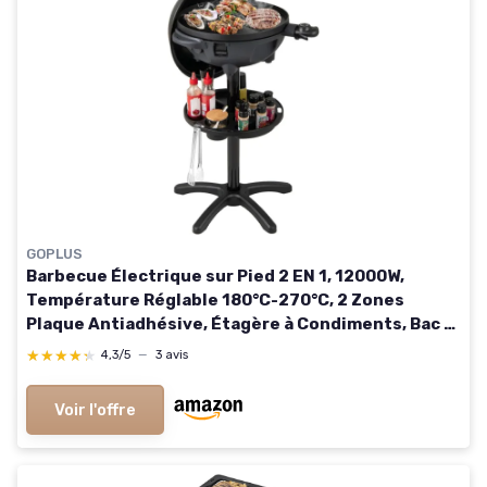
GOPLUS
Barbecue Électrique sur Pied 2 EN 1, 12000W,
Température Réglable 180°C-270°C, 2 Zones
Plaque Antiadhésive, Étagère à Condiments, Bac à
Graisse pour Intérieur & Extérieur
★★★★★
★★★★★
4,3/5
—
3 avis
Voir l'offre