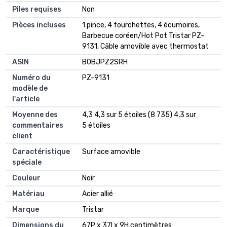
Piles requises
‎Non
Pièces incluses
‎1 pince, 4 fourchettes, 4 écumoires,
Barbecue coréen/Hot Pot Tristar PZ-
9131, Câble amovible avec thermostat
ASIN
B0BJPZ2SRH
Numéro du
PZ-9131
modèle de
l'article
Moyenne des
4,3 4,3 sur 5 étoiles (8 735) 4,3 sur
commentaires
5 étoiles
client
Caractéristique
Surface amovible
spéciale
Couleur
Noir
Matériau
Acier allié
Marque
Tristar
Dimensions du
67P x 37l x 9H centimètres