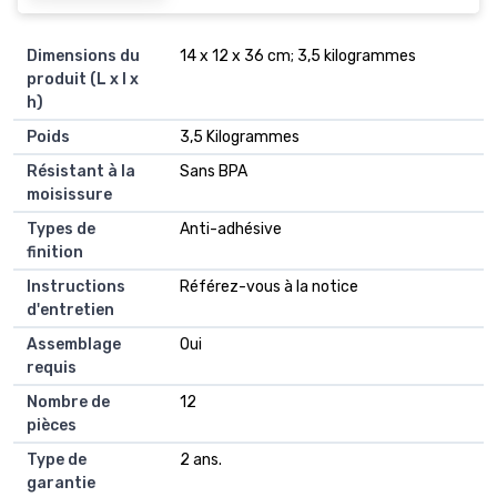
Dimensions du
‎14 x 12 x 36 cm; 3,5 kilogrammes
produit (L x l x
h)
Poids
‎3,5 Kilogrammes
Résistant à la
‎Sans BPA
moisissure
Types de
‎Anti-adhésive
finition
Instructions
‎Référez-vous à la notice
d'entretien
Assemblage
‎Oui
requis
Nombre de
‎12
pièces
Type de
‎2 ans.
garantie