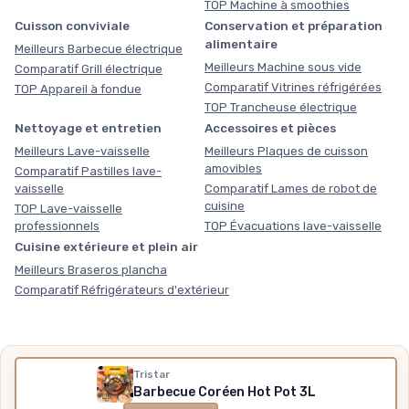
TOP Machine à smoothies
Cuisson conviviale
Conservation et préparation
alimentaire
Meilleurs Barbecue électrique
Meilleurs Machine sous vide
Comparatif Grill électrique
Comparatif Vitrines réfrigérées
TOP Appareil à fondue
TOP Trancheuse électrique
Nettoyage et entretien
Accessoires et pièces
Meilleurs Lave-vaisselle
Meilleurs Plaques de cuisson
amovibles
Comparatif Pastilles lave-
vaisselle
Comparatif Lames de robot de
cuisine
TOP Lave-vaisselle
professionnels
TOP Évacuations lave-vaisselle
Cuisine extérieure et plein air
Meilleurs Braseros plancha
Comparatif Réfrigérateurs d'extérieur
Nos outils gratuits
Tristar
Barbecue Coréen Hot Pot 3L
Des chiffres plutôt que des impressions, sans inscription,