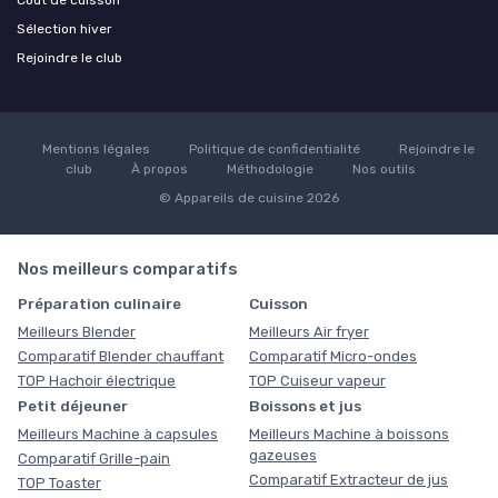
Coût de cuisson
Sélection hiver
Rejoindre le club
Mentions légales
Politique de confidentialité
Rejoindre le
club
À propos
Méthodologie
Nos outils
© Appareils de cuisine 2026
Nos meilleurs comparatifs
Préparation culinaire
Cuisson
Meilleurs Blender
Meilleurs Air fryer
Comparatif Blender chauffant
Comparatif Micro-ondes
TOP Hachoir électrique
TOP Cuiseur vapeur
Petit déjeuner
Boissons et jus
Meilleurs Machine à capsules
Meilleurs Machine à boissons
gazeuses
Comparatif Grille-pain
Comparatif Extracteur de jus
TOP Toaster