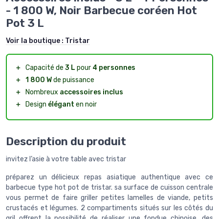
- 1 800 W, Noir Barbecue coréen Hot
Pot 3 L
Voir la boutique :
Tristar
＋
Capacité de
3 L
pour
4 personnes
＋
1 800 W
de puissance
＋
Nombreux
accessoires inclus
＋
Design
élégant
en noir
Description du produit
invitez l’asie à votre table avec tristar
préparez un délicieux repas asiatique authentique avec ce
barbecue type hot pot de tristar. sa surface de cuisson centrale
vous permet de faire griller petites lamelles de viande, petits
crustacés et légumes. 2 compartiments situés sur les côtés du
gril offrent la possibilité de réaliser une fondue chinoise, des