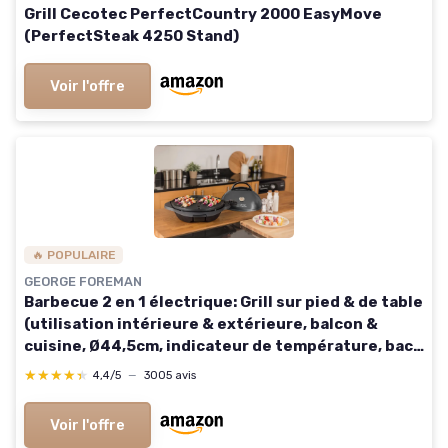
Grill Cecotec PerfectCountry 2000 EasyMove
(PerfectSteak 4250 Stand)
Voir l'offre
🔥 POPULAIRE
GEORGE FOREMAN
Barbecue 2 en 1 électrique: Grill sur pied & de table
(utilisation intérieure & extérieure, balcon &
cuisine, Ø44,5cm, indicateur de température, bac
à graisse, 2400W) 22460-56
★★★★★
★★★★★
4,4/5
—
3005 avis
Voir l'offre