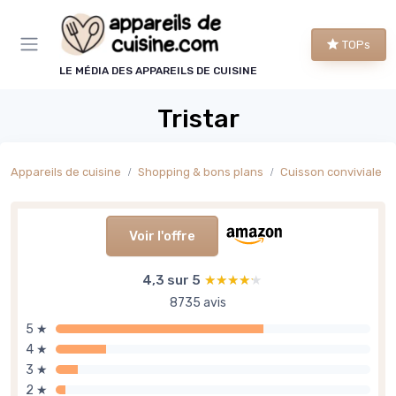
Panneau de gestion des cookies
TOPs
LE MÉDIA DES APPAREILS DE CUISINE
Tristar
Appareils de cuisine
Shopping & bons plans
Cuisson conviviale
Voir l'offre
4,3 sur 5
★★★★★
★★★★★
8735 avis
5 ★
4 ★
3 ★
2 ★