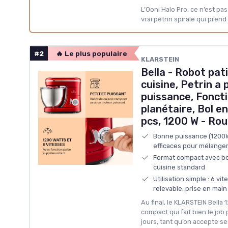
L’Ooni Halo Pro, ce n’est pa
vrai pétrin spirale qui prend
#2
🔥 Le plus populaire
‎KLARSTEIN
Bella - Robot pat
cuisine, Petrin a 
puissance, Fonct
planétaire, Bol en
pcs, 1200 W - Ro
Bonne puissance (1200W
efficaces pour mélanger 
Format compact avec bol
cuisine standard
Utilisation simple : 6 vi
relevable, prise en main
Au final, le KLARSTEIN Bella
compact qui fait bien le job
jours, tant qu’on accepte ses