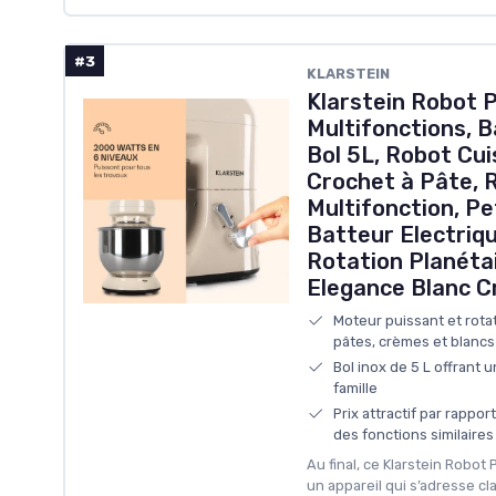
#3
KLARSTEIN
Klarstein Robot P
Multifonctions, B
Bol 5L, Robot Cu
Crochet à Pâte, 
Multifonction, Pet
Batteur Electriqu
Rotation Planétai
Elegance Blanc 
Moteur puissant et rotat
pâtes, crèmes et blancs
Bol inox de 5 L offrant
famille
Prix attractif par rapp
des fonctions similaires
Au final, ce Klarstein Robot 
un appareil qui s’adresse cl