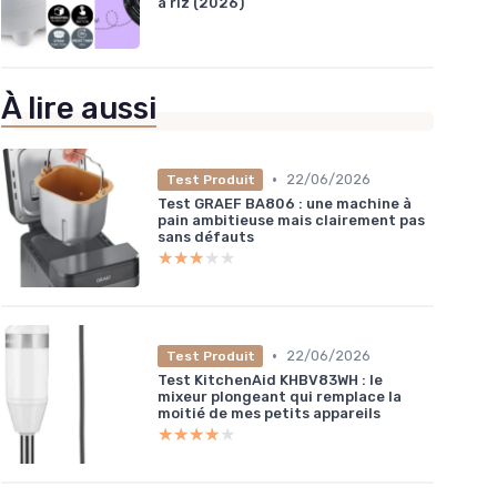
à riz (2026)
À lire aussi
•
22/06/2026
Test Produit
Test GRAEF BA806 : une machine à
pain ambitieuse mais clairement pas
sans défauts
★★★★★
★★★★★
•
22/06/2026
Test Produit
Test KitchenAid KHBV83WH : le
mixeur plongeant qui remplace la
moitié de mes petits appareils
★★★★★
★★★★★