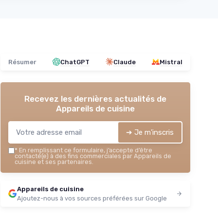
Résumer
ChatGPT
Claude
Mistral
Recevez les dernières actualités de
Appareils de cuisine
➔ Je m'inscris
*
En remplissant ce formulaire, j’accepte d’être
contacté(e) à des fins commerciales par Appareils de
cuisine et ses partenaires.
Appareils de cuisine
Ajoutez-nous à vos sources préférées sur Google