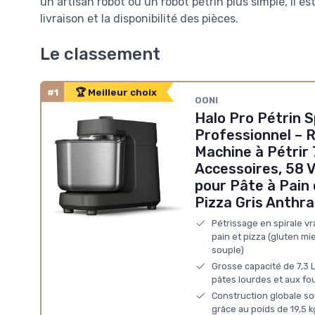
un artisan robot ou un robot pétrin plus simple, il est 
livraison et la disponibilité des pièces.
Le classement
#1
🏆 Meilleur choix
‎OONI
Halo Pro Pétrin S
Professionnel – R
Machine à Pétrir 
Accessoires, 58 V
pour Pâte à Pain 
Pizza Gris Anthra
Pétrissage en spirale vr
pain et pizza (gluten m
souple)
Grosse capacité de 7,3 
pâtes lourdes et aux fo
Construction globale so
grâce au poids de 19,5 k