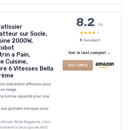
8.2
/10
atissier
★★★★★
★★★★★
atteur sur Socle,
isine 2000W,
🌟 Excellent
Robot
Voir le test complet →
rin a Pain,
e Cuisine,
Voir l'offre
re 6 Vitesses Bella
Crème
ion planétaire efficaces pour
 en neige
 une bonne capacité pour une
ort aux grandes marques pour
Pâtissier Bella Elegance, c’est
airement à ceux qui veulent