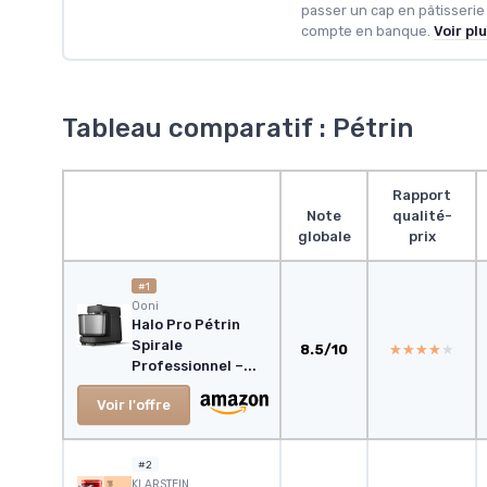
passer un cap en pâtisserie
compte en banque.
Voir pl
Tableau comparatif : Pétrin
Rapport
Note
qualité-
globale
prix
#1
‎Ooni
Halo Pro Pétrin
Spirale
8.5/10
★★★★★
★★★★★
Professionnel –...
Voir l'offre
#2
‎KLARSTEIN