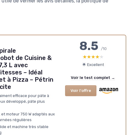
utile de vérifier les avis détaillés, la politique de
8.5
/10
pirale
★★★★★
★★★★★
obot de Cuisine &
7,3 L avec
🌟 Excellent
itesses – Idéal
Voir le test complet →
et à Pizza – Pétrin
cite
Voir l'offre
aiment efficace pour pâte à
ieux développé, pâte plus
L et moteur 750 W adaptés aux
urnées régulières
lide et machine très stable
g