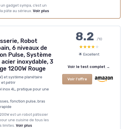
s un gadget sympa, c’est un
 la pâte au sérieux.
Voir plus
8.2
/10
isserie, Robot
★★★★★
★★★★★
pain, 6 niveaux de
ion Pulse, Système
🌟 Excellent
 acier inoxydable, 3
Voir le test complet →
uge 1200W Rouge
) et système planétaire
Voir l'offre
et pétrir
 inox 4L, pratique pour une
tesses, fonction pulse, bras
 rapide
 1200W est un robot pâtissier
 pour une cuisine de tous les
 limites.
Voir plus