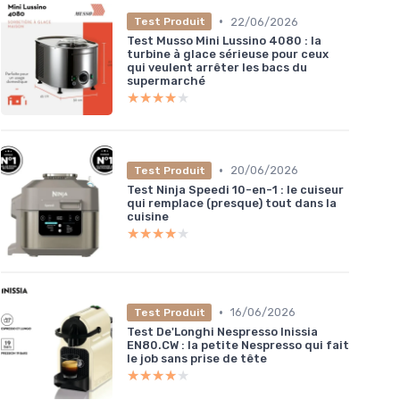
•
22/06/2026
Test Produit
Test Musso Mini Lussino 4080 : la
turbine à glace sérieuse pour ceux
qui veulent arrêter les bacs du
supermarché
★★★★★
★★★★★
•
20/06/2026
Test Produit
Test Ninja Speedi 10-en-1 : le cuiseur
qui remplace (presque) tout dans la
cuisine
★★★★★
★★★★★
•
16/06/2026
Test Produit
Test De'Longhi Nespresso Inissia
EN80.CW : la petite Nespresso qui fait
le job sans prise de tête
★★★★★
★★★★★