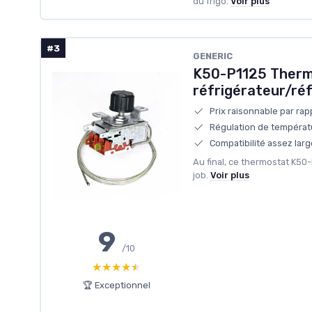
du frigo.
Voir plus
#3
GENERIC
K50-P1125 Therm
réfrigérateur/ré
Prix raisonnable par rap
Régulation de températu
Compatibilité assez larg
Au final, ce thermostat K50-
job.
Voir plus
9
/10
★★★★★
★★★★★
🏆 Exceptionnel