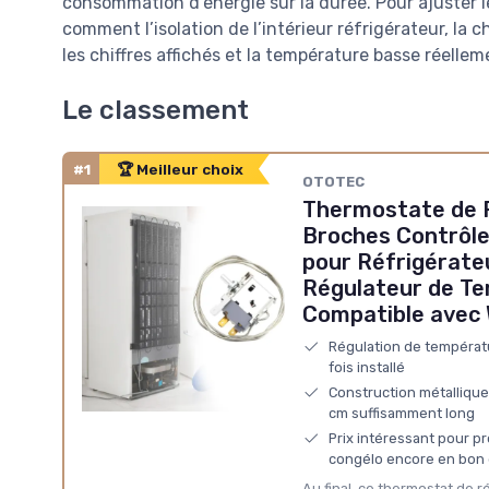
consommation d’énergie sur la durée. Pour ajuster l
comment l’isolation de l’intérieur réfrigérateur, la 
les chiffres affichés et la température basse réellem
Le classement
#1
🏆 Meilleur choix
OTOTEC
Thermostate de R
Broches Contrôl
pour Réfrigérate
Régulateur de T
Compatible avec
Régulation de températ
fois installé
Construction métallique 
cm suffisamment long
Prix intéressant pour pr
congélo encore en bon 
Au final, ce thermostat de r