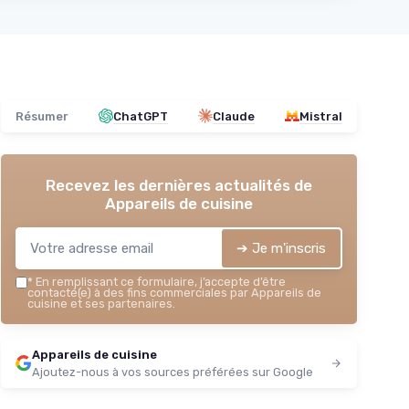
Résumer
ChatGPT
Claude
Mistral
Recevez les dernières actualités de
Appareils de cuisine
➔ Je m'inscris
*
En remplissant ce formulaire, j’accepte d’être
contacté(e) à des fins commerciales par Appareils de
cuisine et ses partenaires.
Appareils de cuisine
Ajoutez-nous à vos sources préférées sur Google