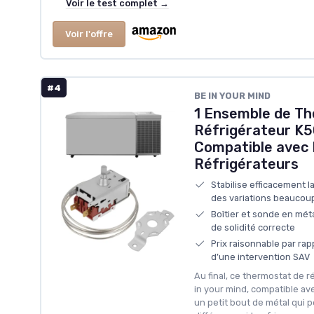
Voir le test complet →
Voir l'offre
#4
BE IN YOUR MIND
1 Ensemble de T
Réfrigérateur K
Compatible avec
Réfrigérateurs
Stabilise efficacement l
des variations beaucoup
Boîtier et sonde en mét
de solidité correcte
Prix raisonnable par rap
d’une intervention SAV
Au final, ce thermostat de r
in your mind, compatible av
un petit bout de métal qui p