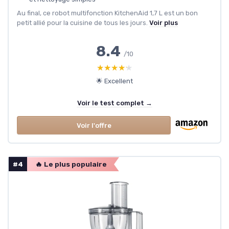
Au final, ce robot multifonction KitchenAid 1,7 L est un bon
petit allié pour la cuisine de tous les jours.
Voir plus
8.4
/10
★★★★★
★★★★★
🌟 Excellent
Voir le test complet →
Voir l'offre
#4
🔥 Le plus populaire