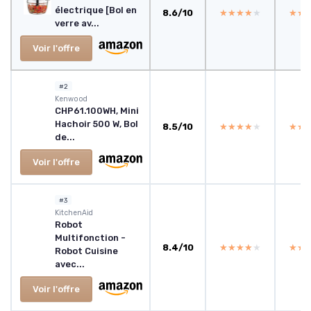
électrique [Bol en
8.6/10
★★★★★
★★★★★
★★
★★
verre av...
Voir l'offre
#2
Kenwood
CHP61.100WH, Mini
Hachoir 500 W, Bol
8.5/10
★★★★★
★★★★★
★★
★★
de...
Voir l'offre
#3
KitchenAid
Robot
Multifonction -
8.4/10
★★★★★
★★★★★
★★
★★
Robot Cuisine
avec...
Voir l'offre