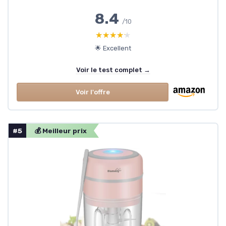
8.4
/10
★★★★★
★★★★★
🌟 Excellent
Voir le test complet →
Voir l'offre
#5
💰 Meilleur prix