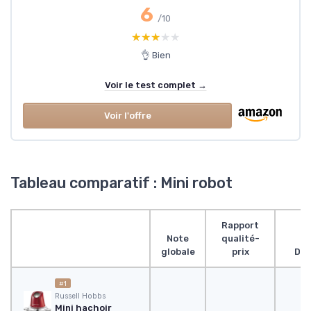
6
/10
★★★★★
★★★★★
👌 Bien
Voir le test complet →
Voir l'offre
Tableau comparatif : Mini robot
Rapport
Note
qualité-
globale
prix
Des
#1
‎Russell Hobbs
Mini hachoir