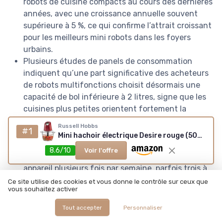
robots de cuisine compacts au cours des dernières
années, avec une croissance annuelle souvent
supérieure à 5 %, ce qui confirme l’attrait croissant
pour les meilleurs mini robots dans les foyers
urbains.
Plusieurs études de panels de consommation
indiquent qu’une part significative des acheteurs
de robots multifonctions choisit désormais une
capacité de bol inférieure à 2 litres, signe que les
cuisines plus petites orientent fortement la
conception des nouveaux modèles.
Russell Hobbs
#1
D’après les rapports récents de l’Observatoire des
Mini hachoir électrique Desire rouge (500 ml)
équipements ménagers, une majorité de
8.6/10
Voir l'offre
possesseurs de robot cuiseur déclare utiliser son
appareil plusieurs fois par semaine, parfois trois à
quatre fois, ce qui confirme l’impact réel de ces
Ce site utilise des cookies et vous donne le contrôle sur ceux que
vous souhaitez activer
robots cuiseurs sur les habitudes de cuisine
quotidienne.
Tout accepter
Personnaliser
Les enquêtes de l’UFC Que Choisir et d’autres