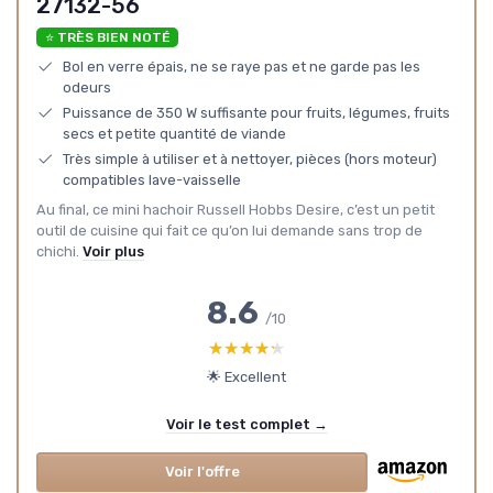
27132-56
⭐ TRÈS BIEN NOTÉ
Bol en verre épais, ne se raye pas et ne garde pas les
odeurs
Puissance de 350 W suffisante pour fruits, légumes, fruits
secs et petite quantité de viande
Très simple à utiliser et à nettoyer, pièces (hors moteur)
compatibles lave-vaisselle
Au final, ce mini hachoir Russell Hobbs Desire, c’est un petit
outil de cuisine qui fait ce qu’on lui demande sans trop de
chichi.
Voir plus
8.6
/10
★★★★★
★★★★★
🌟 Excellent
Voir le test complet →
Voir l'offre