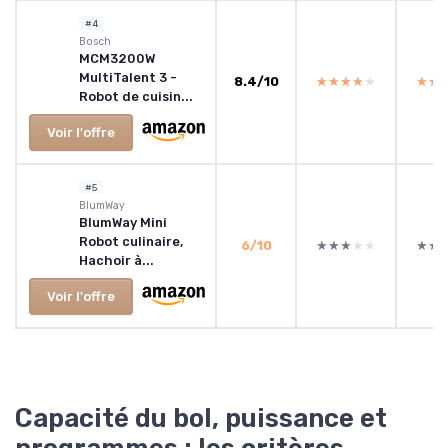
#4
Bosch
MCM3200W
MultiTalent 3 -
8.4/10
★★★★★
★★★★★
★★
★★
Robot de cuisin...
Voir l'offre
#5
‎BlumWay
BlumWay Mini
Robot culinaire,
6/10
★★★★★
★★★★★
★★
★★
Hachoir à...
Voir l'offre
Capacité du bol, puissance et
programmes : les critères