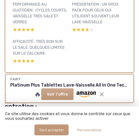
PERFORMANCE AU
PRÉSENTATION : UN GROS
QUOTIDIEN : CYCLES COURTS,
PACK POUR CEUX QUI
VAISSELLE TRÈS SALE ET
UTILISENT SOUVENT LEUR
VERRES
LAVE-VAISSELLE
★★★★★
★★★★★
★★★★★
★★★★★
EFFICACITÉ : TRÈS BON SUR
LE SALE, QUELQUES LIMITES
SUR LE CALCAIRE
★★★★★
★★★★★
FAIRY
Platinum Plus Tablettes Lave-Vaisselle All In One Technologie Anti-terne, Regular, 88 Capsules, Nettoyage Optimal, Redonne De L’Éclat Et Prévient Le Calcaire (Lot de 2)
Nettoyage
🔥
Voir l'offre
et
entretien :
voir nos
Ce site utilise des cookies et vous donne le contrôle sur ceux que
Voir tous les tests Nettoyage et entretien →
vous souhaitez activer
autres
tests et
Tout accepter
Personnaliser
guides