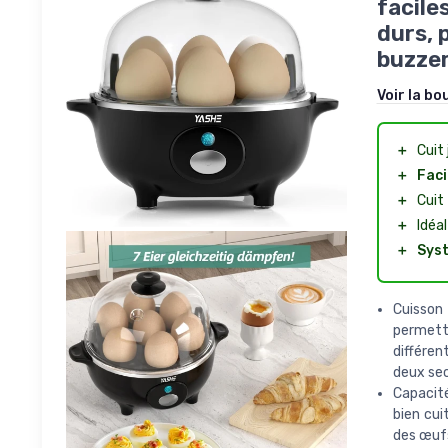
facile
durs, 
buzzer
Voir la bo
＋
Cuit
＋
Faci
＋
Cuit
＋
Idéa
＋
Syst
Cuisson
permetta
différen
deux sec
Capacité
bien cui
des œufs