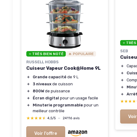
⭐ TRÈS
SEB
⭐ TRÈS BIEN NOTÉ
🔥 POPULAIRE
Cuiseu
RUSSELL HOBBS
＋
Capa
Cuiseur Vapeur Cook@Home 9L
＋
Cuis
＋
Grande capacité
de 9 L
＋
Compa
＋
3 niveaux
de cuisson
＋
Minu
＋
800W
de puissance
＋
Arrê
＋
Écran digital
pour un usage facile
★★★★
★★★★
＋
Minuterie programmable
pour un
meilleur contrôle
Voir
★★★★★
★★★★★
4,5/5
—
24116 avis
Voir l'offre