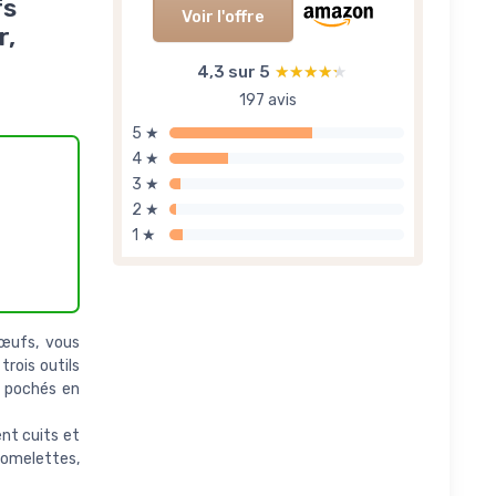
fs
Voir l'offre
r,
4,3 sur 5
★★★★★
★★★★★
197 avis
5 ★
4 ★
3 ★
2 ★
1 ★
 œufs, vous
trois outils
s pochés en
nt cuits et
 omelettes,