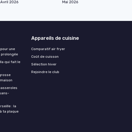
Avril 2026
Mai 2026
Appareils de cuisine
 pour une
Comparatif air fryer
e prolongée
Coût de cuisson
a qui fait le
Sélection hiver
Rejoindre le club
 grosse
a maison
casseroles
 sans-
eille : la
à ta plaque