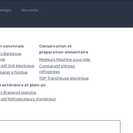
ologie
Nos outils
n conviviale
Conservation et
préparation alimentaire
rs Barbecue
que
Meilleurs Machine sous vide
tif Grill électrique
Comparatif Vitrines
réfrigérées
pareil à fondue
TOP Trancheuse électrique
 extérieure et plein air
rs Braseros plancha
tif Réfrigérateurs d'extérieur