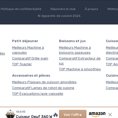
Politique de confidentialité
Rejoindre le club
À propos
Méthod
© Appareils de cuisine 2026
Petit déjeuner
Boissons et jus
Cuisso
Meilleurs Machine à
Meilleurs Machine à
Meilleu
capsules
boissons gazeuses
électri
des
Comparatif Grille-pain
Comparatif Extracteur de
Compara
jus
TOP Toaster
TOP Ap
TOP Machine à smoothies
Accessoires et pièces
Cuisine
Meilleurs Plaques de cuisson amovibles
Meilleu
Comparatif Lames de robot de cuisine
Compara
TOP Évacuations lave-vaisselle
YASHE
🔥
Voir l'offre
Cuiseur Oeuf 360 W
s gratuits