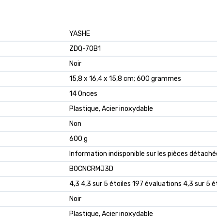
‎YASHE
‎ZDQ-70B1
‎Noir
‎15,8 x 16,4 x 15,8 cm; 600 grammes
‎14 Onces
‎Plastique, Acier inoxydable
‎Non
‎600 g
‎Information indisponible sur les pièces détach
B0CNCRMJ3D
4,3 4,3 sur 5 étoiles 197 évaluations 4,3 sur 5 é
Noir
Plastique, Acier inoxydable