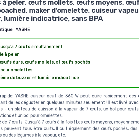
s à peler, œufs mollets, œufs moyens, œu
poached, maker d'omelette, cuiseur vapeu
, lumière indicatrice, sans BPA
utique :
YASHE
 jusqu'à
7 œufs
simultanément
le à peler
œufs durs
,
œufs mollets
, et
œufs pochés
l pour
omelettes
ème de buzzer
et
lumière indicatrice
 rapide: YASHE cuiseur oeuf de 360 ​​W peut cuire rapidement des
nt de les déguster en quelques minutes seulement ! Il est livré avec 
ts - un plateau de cuisson à la vapeur de 7 œufs, un bol pour œuf
tions et un bol pour omelettes.
 de 7 œufs: Jusqu'à 7 œufs à la fois ! Les œufs moyens, moyenneme
ts peuvent tous être cuits. Il cuit également des œufs pochés, des
 ou des légumes à la vapeur, etc.