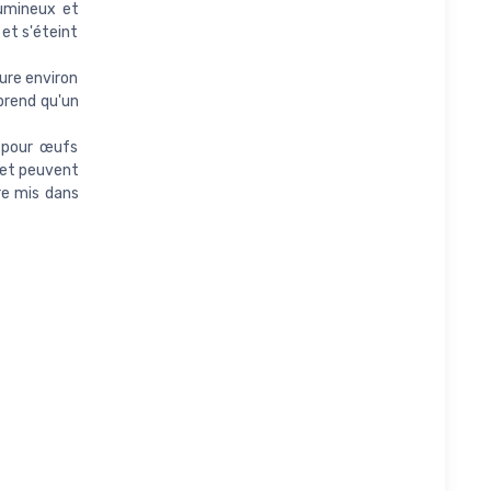
lumineux et
et s'éteint
ure environ
 prend qu'un
s pour œufs
 et peuvent
re mis dans