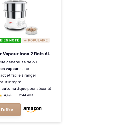
 BIEN NOTÉ
🔥 POPULAIRE
r Vapeur Inox 2 Bols 6L
cité généreuse de
6 L
son vapeur
saine
ct et facile à ranger
teur
intégré
t automatique
pour sécurité
★
★
4,6/5
—
1244 avis
 l'offre