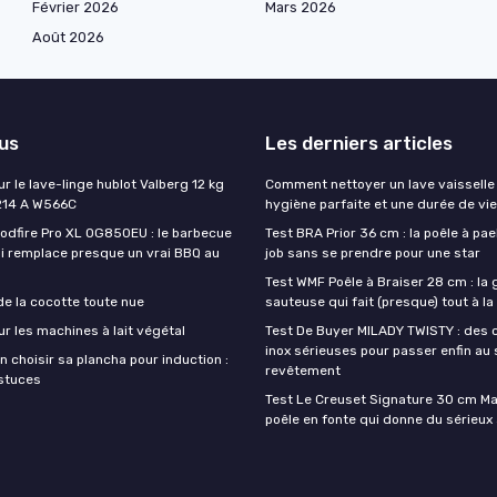
Février 2026
Mars 2026
Août 2026
lus
Les derniers articles
ur le lave-linge hublot Valberg 12 kg
Comment nettoyer un lave vaisselle
214 A W566C
hygiène parfaite et une durée de vi
oodfire Pro XL OG850EU : le barbecue
Test BRA Prior 36 cm : la poêle à paell
ui remplace presque un vrai BBQ au
job sans se prendre pour une star
Test WMF Poêle à Braiser 28 cm : la
de la cocotte toute nue
sauteuse qui fait (presque) tout à l
ur les machines à lait végétal
Test De Buyer MILADY TWISTY : des 
inox sérieuses pour passer enfin au
 choisir sa plancha pour induction :
revêtement
astuces
Test Le Creuset Signature 30 cm Mars
poêle en fonte qui donne du sérieux 