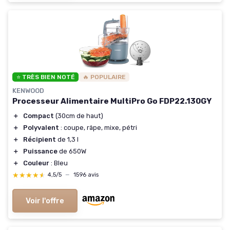
⭐ TRÈS BIEN NOTÉ
🔥 POPULAIRE
KENWOOD
Processeur Alimentaire MultiPro Go FDP22.130GY
＋
Compact
(30cm de haut)
＋
Polyvalent
: coupe, râpe, mixe, pétri
＋
Récipient
de 1,3 l
＋
Puissance
de 650W
＋
Couleur
: Bleu
★★★★★
★★★★★
4,5/5
—
1596 avis
Voir l'offre