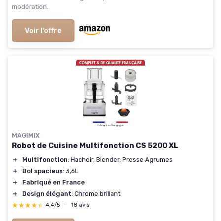
modération.
Voir l'offre
MAGIMIX
Robot de Cuisine Multifonction CS 5200 XL
＋
Multifonction
: Hachoir, Blender, Presse Agrumes
＋
Bol spacieux
: 3,6L
＋
Fabriqué en France
＋
Design élégant
: Chrome brillant
★★★★★
★★★★★
4,4/5
—
18 avis