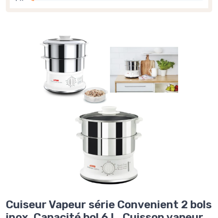
Cuiseur Vapeur série Convenient 2 bols
inox, Capacité bol 6 L, Cuisson vapeur,