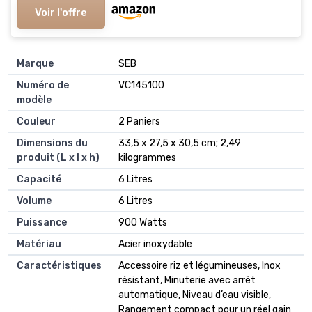
Voir l'offre
Marque
‎SEB
Numéro de
‎VC145100
modèle
Couleur
‎2 Paniers
Dimensions du
‎33,5 x 27,5 x 30,5 cm; 2,49
produit (L x l x h)
kilogrammes
Capacité
‎6 Litres
Volume
‎6 Litres
Puissance
‎900 Watts
Matériau
‎Acier inoxydable
Caractéristiques
‎Accessoire riz et légumineuses, Inox
résistant, Minuterie avec arrêt
automatique, Niveau d’eau visible,
Rangement compact pour un réel gain