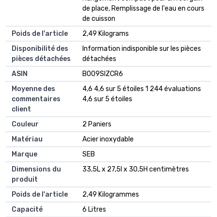
de place, Remplissage de l'eau en cours
de cuisson
Poids de l'article
‎2,49 Kilograms
Disponibilité des
‎Information indisponible sur les pièces
pièces détachées
détachées
ASIN
B009SIZCR6
Moyenne des
4,6 4,6 sur 5 étoiles 1 244 évaluations
commentaires
4,6 sur 5 étoiles
client
Couleur
2 Paniers
Matériau
Acier inoxydable
Marque
SEB
Dimensions du
33,5L x 27,5l x 30,5H centimètres
produit
Poids de l'article
2,49 Kilogrammes
Capacité
6 Litres