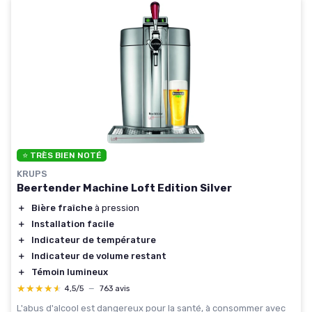
⭐ TRÈS BIEN NOTÉ
KRUPS
Beertender Machine Loft Edition Silver
＋
Bière fraîche
à pression
＋
Installation facile
＋
Indicateur de température
＋
Indicateur de volume restant
＋
Témoin lumineux
★★★★★
★★★★★
4,5/5
—
763 avis
L'abus d'alcool est dangereux pour la santé, à consommer avec