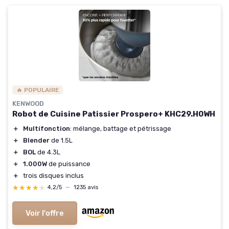
🔥 POPULAIRE
KENWOOD
Robot de Cuisine Patissier Prospero+ KHC29.H0WH
＋
Multifonction
: mélange, battage et pétrissage
＋
Blender
de 1.5L
＋
BOL
de 4.3L
＋
1.000W
de puissance
＋
trois disques inclus
★★★★★
★★★★★
4,2/5
—
1235 avis
Voir l'offre