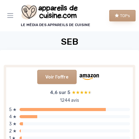
Panneau de gestion des cookies
TOPs
LE MÉDIA DES APPAREILS DE CUISINE
SEB
Voir l'offre
4,6 sur 5
★★★★★
★★★★★
1244 avis
5 ★
4 ★
3 ★
2 ★
1 ★