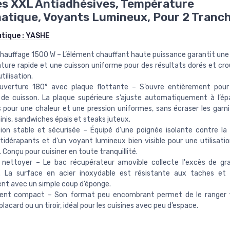
s XXL Antiadhésives, Température
tique, Voyants Lumineux, Pour 2 Tranc
utique :
YASHE
hauffage 1500 W – L’élément chauffant haute puissance garantit un
ure rapide et une cuisson uniforme pour des résultats dorés et crou
tilisation.
 ouverture 180° avec plaque flottante – S’ouvre entièrement pour
de cuisson. La plaque supérieure s’ajuste automatiquement à l’ép
 pour une chaleur et une pression uniformes, sans écraser les garnit
inis, sandwiches épais et steaks juteux.
on stable et sécurisée – Équipé d’une poignée isolante contre la 
tidérapants et d’un voyant lumineux bien visible pour une utilisati
. Conçu pour cuisiner en toute tranquillité.
à nettoyer – Le bac récupérateur amovible collecte l'excès de gr
. La surface en acier inoxydable est résistante aux taches et 
nt avec un simple coup d’éponge.
nt compact – Son format peu encombrant permet de le ranger 
lacard ou un tiroir, idéal pour les cuisines avec peu d’espace.