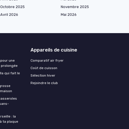
Octobre 2025
Novembre 2025
Avril 2026
Mai 2026
Appareils de cuisine
 pour une
Comparatif air fryer
e prolongée
Coût de cuisson
a qui fait le
Sélection hiver
Rejoindre le club
 grosse
a maison
casseroles
 sans-
eille : la
à ta plaque