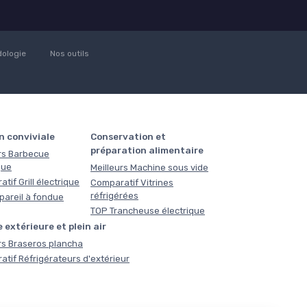
ologie
Nos outils
n conviviale
Conservation et
préparation alimentaire
rs Barbecue
que
Meilleurs Machine sous vide
tif Grill électrique
Comparatif Vitrines
réfrigérées
pareil à fondue
TOP Trancheuse électrique
 extérieure et plein air
rs Braseros plancha
tif Réfrigérateurs d'extérieur