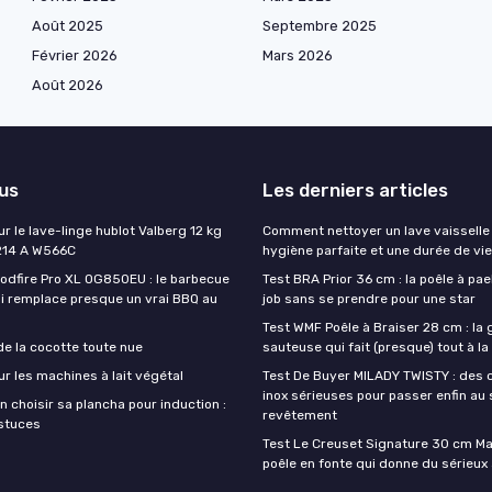
Août 2025
Septembre 2025
Février 2026
Mars 2026
Août 2026
lus
Les derniers articles
ur le lave-linge hublot Valberg 12 kg
Comment nettoyer un lave vaisselle
214 A W566C
hygiène parfaite et une durée de vi
oodfire Pro XL OG850EU : le barbecue
Test BRA Prior 36 cm : la poêle à paell
ui remplace presque un vrai BBQ au
job sans se prendre pour une star
Test WMF Poêle à Braiser 28 cm : la
de la cocotte toute nue
sauteuse qui fait (presque) tout à l
ur les machines à lait végétal
Test De Buyer MILADY TWISTY : des 
inox sérieuses pour passer enfin au
 choisir sa plancha pour induction :
revêtement
astuces
Test Le Creuset Signature 30 cm Mars
poêle en fonte qui donne du sérieux 