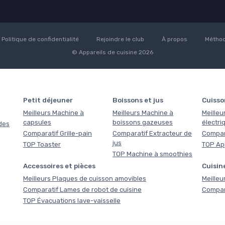
Politique de confidentialité
Rejoindre le club
À propos
Méthod
© Appareils de cuisine 2026
Petit déjeuner
Boissons et jus
Cuisso
Meilleurs Machine à
Meilleurs Machine à
Meilleu
capsules
boissons gazeuses
électri
des
Comparatif Grille-pain
Comparatif Extracteur de
Compara
jus
TOP Toaster
TOP Ap
TOP Machine à smoothies
Accessoires et pièces
Cuisine
Meilleurs Plaques de cuisson amovibles
Meilleu
Comparatif Lames de robot de cuisine
Compara
TOP Évacuations lave-vaisselle