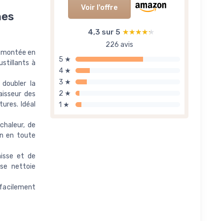
Voir l'offre
hes
4,3 sur 5
★★★★★
★★★★★
226 avis
e montée en
5 ★
stillants à
4 ★
3 ★
 doubler la
2 ★
aisseur des
ures. Idéal
1 ★
chaleur, de
on en toute
aisse et de
se nettoie
facilement