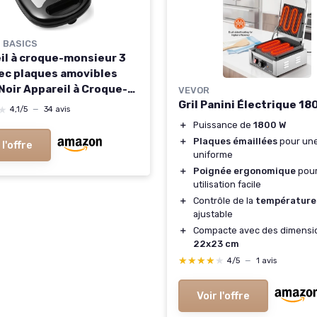
 BASICS
il à croque-monsieur 3
vec plaques amovibles
Noir Appareil à Croque-
VEVOR
ur Gaufrier 3 en 1
Gril Panini Électrique 18
★
★
4,1/5
—
34 avis
＋
Puissance de
1800 W
＋
Plaques émaillées
pour une
 l'offre
uniforme
＋
Poignée ergonomique
pour
utilisation facile
＋
Contrôle de la
température
ajustable
＋
Compacte avec des dimensi
22x23 cm
★★★★★
★★★★★
4/5
—
1 avis
Voir l'offre