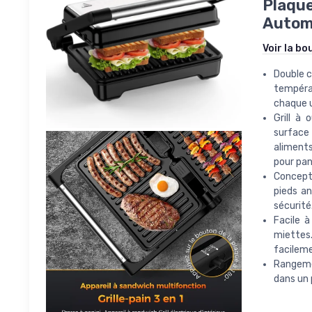
Plaque
Automa
Voir la bo
Double c
températ
chaque u
Grill à
surface 
aliments
pour pan
Concepti
pieds an
sécurité
Facile 
miettes
facileme
Rangeme
dans un p