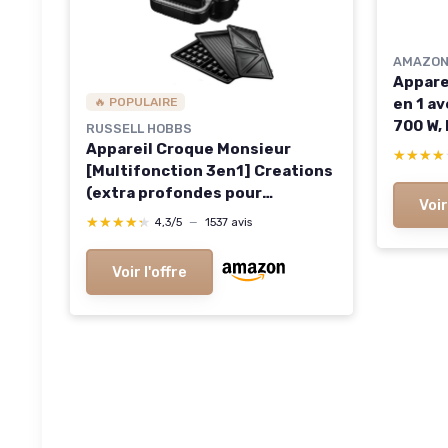
AMAZON
Appare
en 1 a
🔥 POPULAIRE
700 W, 
RUSSELL HOBBS
Monsie
Appareil Croque Monsieur
★★★★
★★★★
[Multifonction 3en1] Creations
(extra profondes pour
Voir
sandwich épais, gaufrier,
★★★★★
★★★★★
4,3/5
—
1537 avis
panini, 3 plaques antiadhésives
& sans BPA, nettoyage facile)
Voir l'offre
26810-56 Multifonction 3 en 1