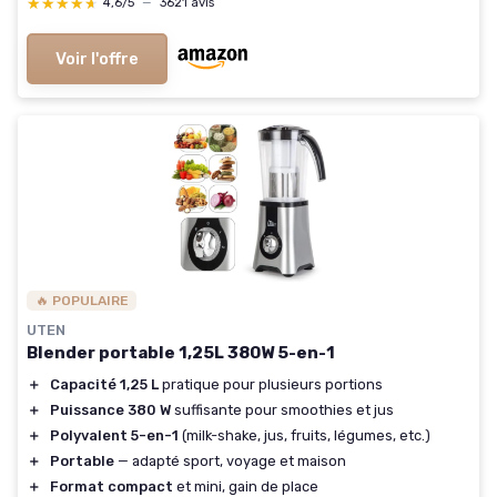
★★★★★
★★★★★
4,6/5
—
3621 avis
Voir l'offre
🔥 POPULAIRE
UTEN
Blender portable 1,25L 380W 5-en-1
＋
Capacité 1,25 L
pratique pour plusieurs portions
＋
Puissance 380 W
suffisante pour smoothies et jus
＋
Polyvalent 5-en-1
(milk-shake, jus, fruits, légumes, etc.)
＋
Portable
— adapté sport, voyage et maison
＋
Format compact
et mini, gain de place