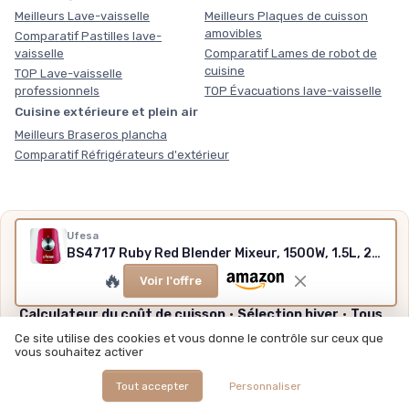
Meilleurs Lave-vaisselle
Meilleurs Plaques de cuisson
amovibles
Comparatif Pastilles lave-
vaisselle
Comparatif Lames de robot de
cuisine
TOP Lave-vaisselle
professionnels
TOP Évacuations lave-vaisselle
Cuisine extérieure et plein air
Meilleurs Braseros plancha
Comparatif Réfrigérateurs d'extérieur
Nos outils gratuits
Ufesa
BS4717 Ruby Red Blender Mixeur, 1500W, 1.5L, 2 Vitesses + Pulse, 4 Lames en Acier Inoxydable, Fermeture Hermétique, Glace Pilée, Sans BPA Ruby Red - 1500w
Des chiffres plutôt que des impressions, sans inscription,
🔥
Voir l'offre
méthode et sources expliquées.
Calculateur du coût de cuisson
·
Sélection hiver
·
Tous
nos outils
Ce site utilise des cookies et vous donne le contrôle sur ceux que
vous souhaitez activer
Tout accepter
Personnaliser