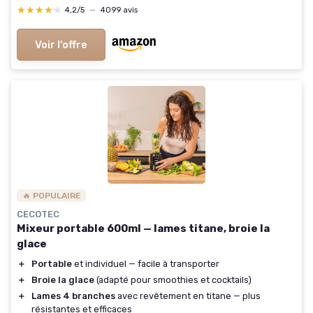
★★★★★
★★★★★
4,2/5
—
4099 avis
Voir l'offre
🔥 POPULAIRE
CECOTEC
Mixeur portable 600ml — lames titane, broie la
glace
＋
Portable
et individuel — facile à transporter
＋
Broie la glace
(adapté pour smoothies et cocktails)
＋
Lames 4 branches
avec revêtement en titane — plus
résistantes et efficaces