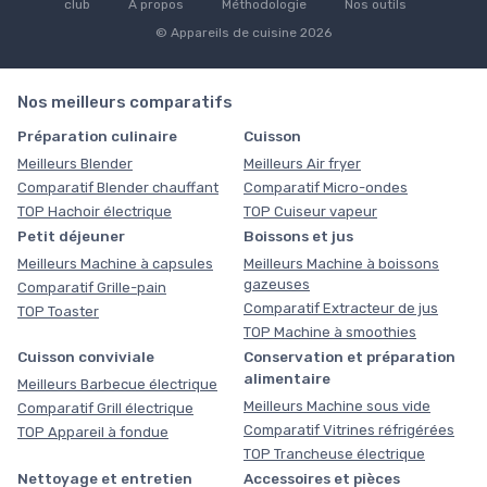
club
À propos
Méthodologie
Nos outils
© Appareils de cuisine 2026
Nos meilleurs comparatifs
Préparation culinaire
Cuisson
Meilleurs Blender
Meilleurs Air fryer
Comparatif Blender chauffant
Comparatif Micro-ondes
TOP Hachoir électrique
TOP Cuiseur vapeur
Petit déjeuner
Boissons et jus
Meilleurs Machine à capsules
Meilleurs Machine à boissons
gazeuses
Comparatif Grille-pain
Comparatif Extracteur de jus
TOP Toaster
TOP Machine à smoothies
Cuisson conviviale
Conservation et préparation
alimentaire
Meilleurs Barbecue électrique
Meilleurs Machine sous vide
Comparatif Grill électrique
Comparatif Vitrines réfrigérées
TOP Appareil à fondue
TOP Trancheuse électrique
Nettoyage et entretien
Accessoires et pièces