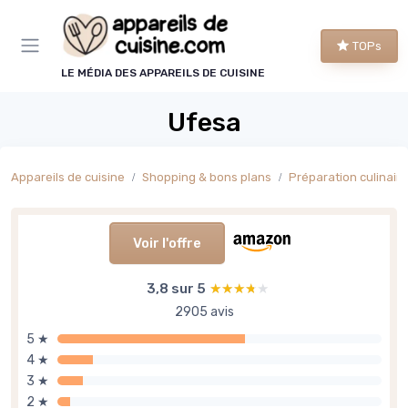
Panneau de gestion des cookies
TOPs
LE MÉDIA DES APPAREILS DE CUISINE
Ufesa
Appareils de cuisine
Shopping & bons plans
Préparation culinaire
Voir l'offre
3,8 sur 5
★★★★★
★★★★★
2905 avis
5 ★
4 ★
3 ★
2 ★