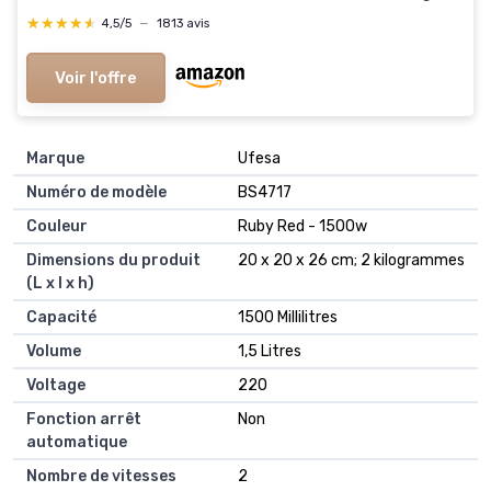
Facile, LM771BF0, Poivre de Java 1200W - Variateur
★★★★★
★★★★★
4,5/5
—
1813 avis
de vitesses manuel
Voir l'offre
Marque
‎Ufesa
Numéro de modèle
‎BS4717
Couleur
‎Ruby Red - 1500w
Dimensions du produit
‎20 x 20 x 26 cm; 2 kilogrammes
(L x l x h)
Capacité
‎1500 Millilitres
Volume
‎1,5 Litres
Voltage
‎220
Fonction arrêt
‎Non
automatique
Nombre de vitesses
‎2