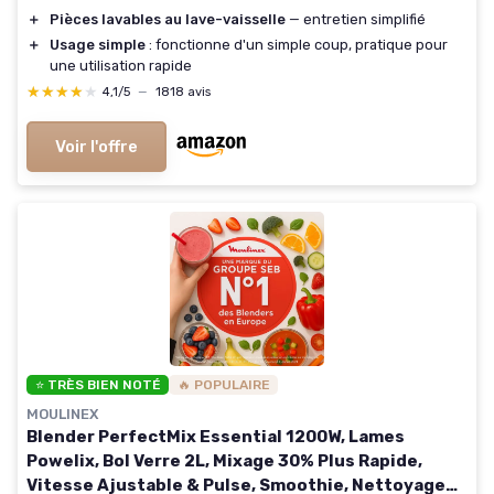
＋
Pièces lavables au lave-vaisselle
— entretien simplifié
＋
Usage simple
: fonctionne d'un simple coup, pratique pour
une utilisation rapide
★★★★★
★★★★★
4,1/5
—
1818 avis
Voir l'offre
⭐ TRÈS BIEN NOTÉ
🔥 POPULAIRE
MOULINEX
Blender PerfectMix Essential 1200W, Lames
Powelix, Bol Verre 2L, Mixage 30% Plus Rapide,
Vitesse Ajustable & Pulse, Smoothie, Nettoyage