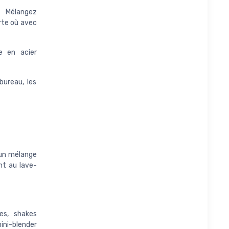
. Mélangez
rte où avec
e en acier
bureau, les
c un mélange
nt au lave-
es, shakes
ini-blender