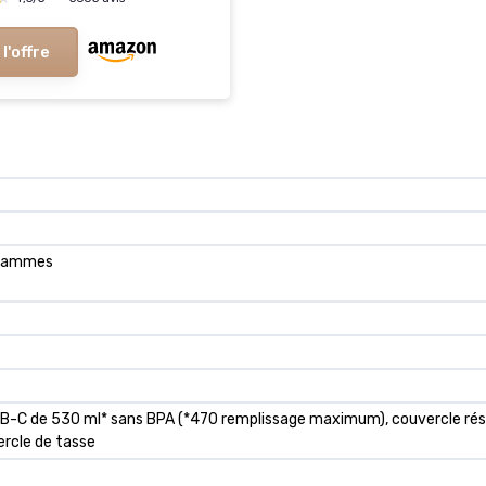
 l'offre
 grammes
B-C de 530 ml* sans BPA (*470 remplissage maximum), couvercle résis
rcle de tasse