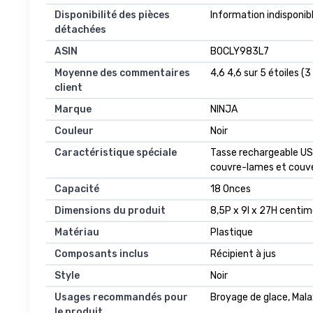
Disponibilité des pièces
‎Information indisponib
détachées
ASIN
B0CLY983L7
Moyenne des commentaires
4,6 4,6 sur 5 étoiles (3
client
Marque
NINJA
Couleur
Noir
Caractéristique spéciale
Tasse rechargeable US
couvre-lames et couver
Capacité
18 Onces
Dimensions du produit
8,5P x 9l x 27H centi
Matériau
Plastique
Composants inclus
Récipient à jus
Style
Noir
Usages recommandés pour
Broyage de glace, Mala
le produit