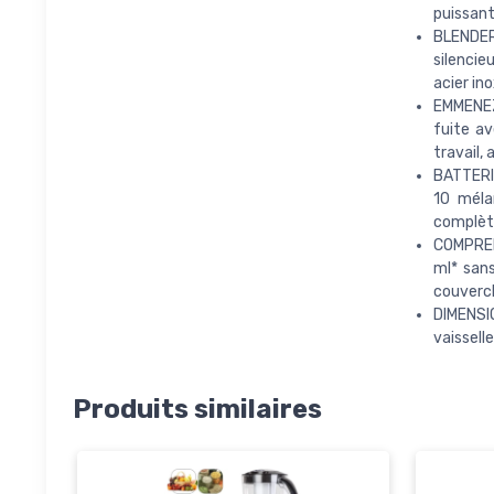
puissant
BLENDER
silencie
acier in
EMMENEZ
fuite av
travail,
BATTERI
10 méla
complète
COMPREND
ml* sans
couvercl
DIMENSI
vaisselle
Produits similaires