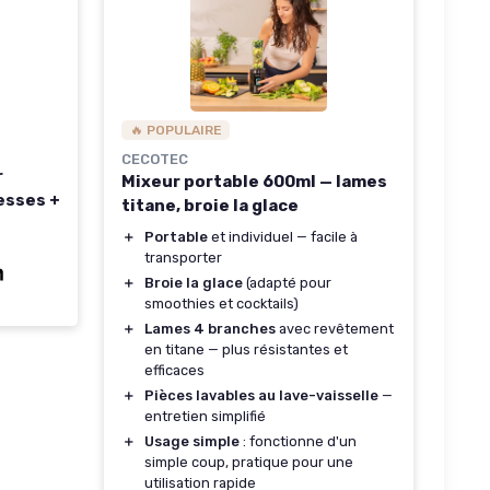
🔥 POPULAIRE
CECOTEC
r
Mixeur portable 600ml — lames
tesses +
titane, broie la glace
＋
Portable
et individuel — facile à
transporter
 Sans
＋
Broie la glace
(adapté pour
smoothies et cocktails)
＋
Lames 4 branches
avec revêtement
en titane — plus résistantes et
efficaces
＋
Pièces lavables au lave-vaisselle
—
entretien simplifié
＋
Usage simple
: fonctionne d'un
simple coup, pratique pour une
utilisation rapide