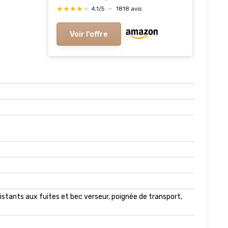
★★★★★
★★★★★
4,1/5
—
1818 avis
Voir l'offre
tants aux fuites et bec verseur, poignée de transport,