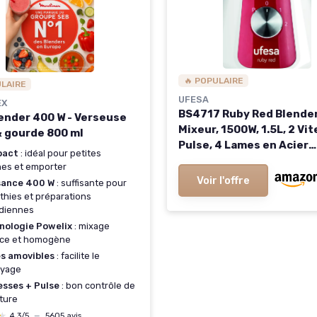
🔥 POPULAIRE
ULAIRE
UFESA
EX
BS4717 Ruby Red Blende
lender 400 W - Verseuse
Mixeur, 1500W, 1.5L, 2 Vi
& gourde 800 ml
Pulse, 4 Lames en Acier
pact
: idéal pour petites
Inoxydable, Fermeture
nes et emporter
Hermétique, Glace Pilée,
Voir l'offre
sance 400 W
: suffisante pour
BPA Ruby Red - 1500w
hies et préparations
idiennes
nologie Powelix
: mixage
ace et homogène
s amovibles
: facilite le
oyage
esses + Pulse
: bon contrôle de
xture
★
★
4,3/5
—
5605 avis