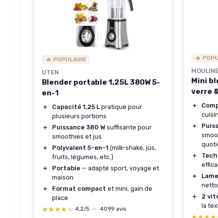
🔥 POP
🔥 POPULAIRE
MOULIN
UTEN
Mini b
Blender portable 1,25L 380W 5-
verre 
en-1
＋
Com
＋
Capacité 1,25 L
pratique pour
cuisi
plusieurs portions
＋
Puis
＋
Puissance 380 W
suffisante pour
smoot
smoothies et jus
quot
＋
Polyvalent 5-en-1
(milk-shake, jus,
＋
Tech
fruits, légumes, etc.)
effic
＋
Portable
— adapté sport, voyage et
＋
Lame
maison
nett
＋
Format compact
et mini, gain de
＋
2 vit
place
la te
★★★★★
★★★★★
4,2/5
—
4099 avis
★★★★
★★★★