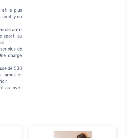
et le plus
 Assembly en
ercle anti-
e sport, au
sûr
ser plus de
Une charge
asse de 530
re-lames et
Noir
nt au lave-