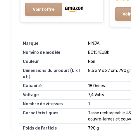
Voir l'offre
Voir
Marque
‎NINJA
Numéro de modèle
‎BC151EUBK
Couleur
‎Noir
Dimensions du produit (L x l
‎8,5 x 9 x 27 cm; 790
x h)
Capacité
‎18 Onces
Voltage
‎7,4 Volts
Nombre de vitesses
‎1
Caractéristiques
‎Tasse rechargeable US
couvre-lames et couve
Poids de l'article
‎790 g