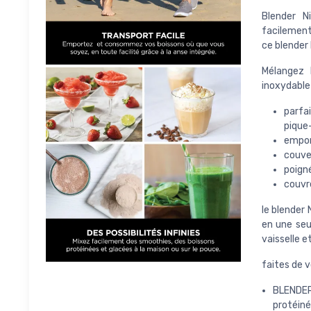
Blender N
facilement
ce blender 
Mélangez 
inoxydable 
parfa
pique-
empor
couver
poign
couvr
le blender 
en une seu
vaisselle e
faites de v
BLENDER
protéiné