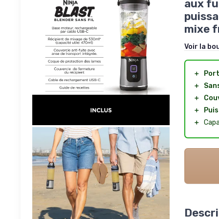
aux fu
puissa
mixe f
Voir la bo
＋
Port
＋
Sans
＋
Couv
＋
Puis
＋
Capa
Descri