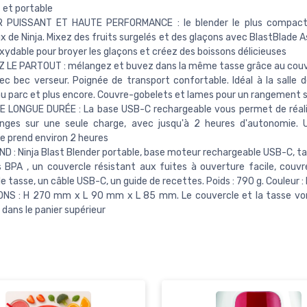
 et portable
 PUISSANT ET HAUTE PERFORMANCE : le blender le plus compact 
ux de Ninja. Mixez des fruits surgelés et des glaçons avec BlastBlade
oxydable pour broyer les glaçons et créez des boissons délicieuses
 LE PARTOUT : mélangez et buvez dans la même tasse grâce au couv
ec bec verseur. Poignée de transport confortable. Idéal à la salle d
 au parc et plus encore. Couvre-gobelets et lames pour un rangement 
E LONGUE DURÉE : La base USB-C rechargeable vous permet de réali
nges sur une seule charge, avec jusqu'à 2 heures d'autonomie. 
 prend environ 2 heures
 : Ninja Blast Blender portable, base moteur rechargeable USB-C, t
 BPA , un couvercle résistant aux fuites à ouverture facile, couv
e tasse, un câble USB-C, un guide de recettes. Poids : 790 g. Couleur : 
ONS : H 270 mm x L 90 mm x L 85 mm. Le couvercle et la tasse vo
 dans le panier supérieur