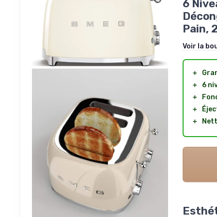
6 Nive
Décong
Pain, 
Voir la bo
＋
Gran
＋
6 ni
＋
Fonc
＋
Éjec
＋
Nett
Esthé