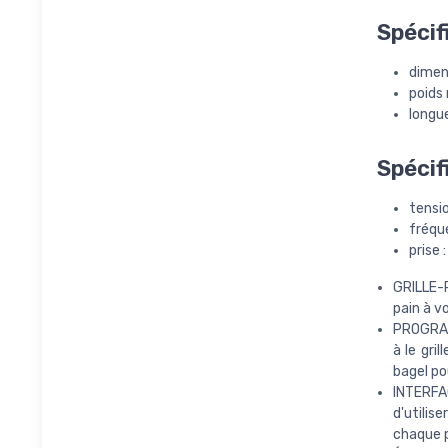
Spécif
dimens
poids 
longue
Spécif
tensi
fréqu
prise 
GRILLE-
pain à 
PROGRAM
à le gri
bagel po
INTERFA
d'utilis
chaque p