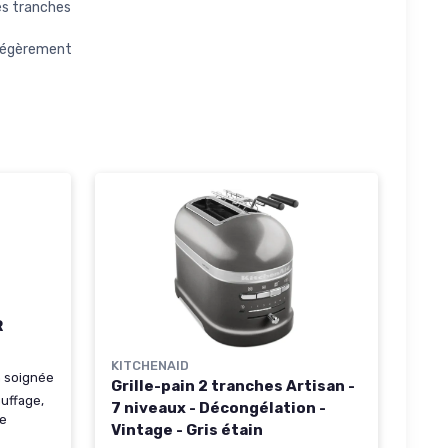
es tranches
légèrement
R
KITCHENAID
on soignée
Grille-pain 2 tranches Artisan -
auffage,
7 niveaux - Décongélation -
ge
Vintage - Gris étain