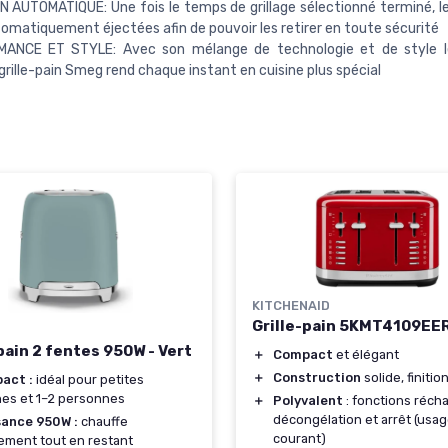
 AUTOMATIQUE: Une fois le temps de grillage sélectionné terminé, l
omatiquement éjectées afin de pouvoir les retirer en toute sécurité
ANCE ET STYLE: Avec son mélange de technologie et de style 
e grille-pain Smeg rend chaque instant en cuisine plus spécial
KITCHENAID
Grille-pain 5KMT4109EE
pain 2 fentes 950W - Vert
＋
Compact
et élégant
＋
Construction
solide, finiti
act :
idéal pour petites
nes et 1–2 personnes
＋
Polyvalent
: fonctions réch
décongélation et arrêt (usa
sance 950W :
chauffe
courant)
ement tout en restant