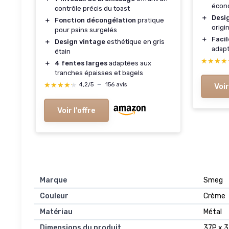
écon
contrôle précis du toast
＋
Desig
＋
Fonction décongélation
pratique
origi
pour pains surgelés
＋
Facil
＋
Design vintage
esthétique en gris
adapt
étain
★★★★
★★★★
＋
4 fentes larges
adaptées aux
tranches épaisses et bagels
★★★★★
★★★★★
4,2/5
—
156 avis
Voir
Voir l'offre
Marque
Smeg
Couleur
Crème
Matériau
Métal
Dimensions du produit
37P x 3