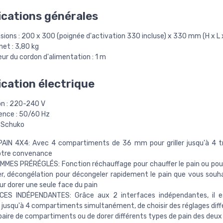
ications générales
ions : 200 x 300 (poignée d'activation 330 incluse) x 330 mm (H x L 
net : 3,80 kg
ur du cordon d'alimentation : 1 m
ication électrique
on : 220-240 V
ence : 50/60 Hz
: Schuko
PAIN 4X4: Avec 4 compartiments de 36 mm pour griller jusqu'à 4 
votre convenance
MES PRÉRÉGLÉS: Fonction réchauffage pour chauffer le pain ou pou
ller, décongélation pour décongeler rapidement le pain que vous souhai
ur dorer une seule face du pain
CES INDÉPENDANTES: Grâce aux 2 interfaces indépendantes, il es
er jusqu'à 4 compartiments simultanément, de choisir des réglages dif
aire de compartiments ou de dorer différents types de pain des deux