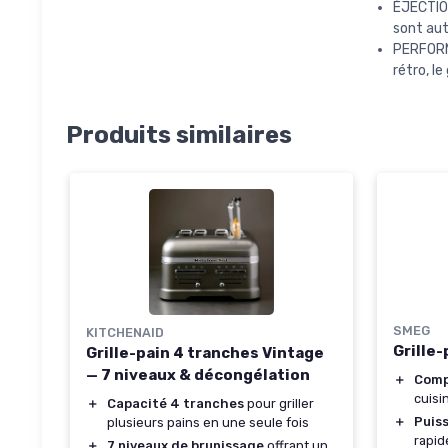
ÉJECTION
sont aut
PERFORM
rétro, l
Produits similaires
SMEG
KITCHENAID
Grille-
Grille-pain 4 tranches Vintage
— 7 niveaux & décongélation
＋
Comp
cuisi
＋
Capacité 4 tranches
pour griller
＋
Puis
plusieurs pains en une seule fois
rapid
＋
7 niveaux de brunissage
offrant un