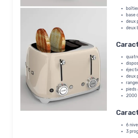
boîtie
base 
deux p
deux 
Caract
quatr
dispo
éjecti
deux 
range
pieds
2000 
Caract
6 niv
3 pro