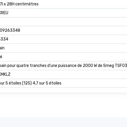
7l x 28H centimètres
CREU
709263348
6334
ain
té
e-pain pour quatre tranches d'une puissance de 2000 W de Smeg TSF03
XMKLZ
sur 5 étoiles (125) 4,7 sur 5 étoiles