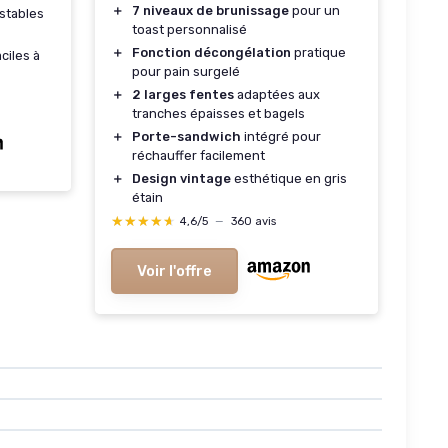
＋
7 niveaux de brunissage
pour un
stables
toast personnalisé
＋
Fonction décongélation
pratique
aciles à
pour pain surgelé
＋
2 larges fentes
adaptées aux
tranches épaisses et bagels
＋
Porte-sandwich
intégré pour
réchauffer facilement
＋
Design vintage
esthétique en gris
étain
★★★★★
★★★★★
4,6/5
—
360 avis
Voir l'offre