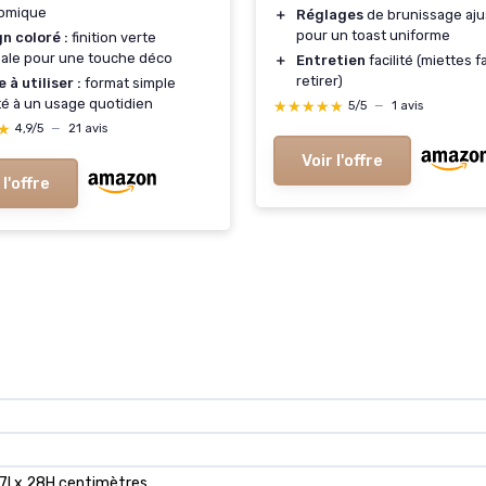
omique
＋
Réglages
de brunissage aju
pour un toast uniforme
n coloré :
finition verte
nale pour une touche déco
＋
Entretien
facilité (miettes f
retirer)
e à utiliser :
format simple
é à un usage quotidien
★★★★★
★★★★★
5/5
—
1 avis
★
★
4,9/5
—
21 avis
Voir l'offre
 l'offre
7l x 28H centimètres