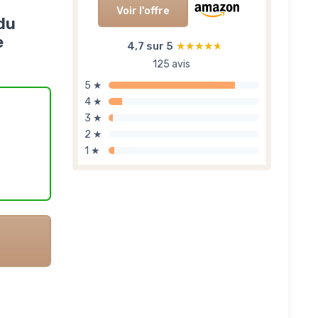
Voir l'offre
du
e
4,7 sur 5
★★★★★
★★★★★
125 avis
5 ★
4 ★
3 ★
2 ★
1 ★