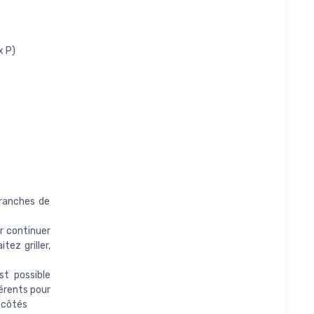
x P)
tranches de
r continuer
tez griller,
t possible
férents pour
 côtés