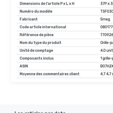
Dimensions de l'article P x L x H
37P x 3
Numéro du modèle
TSF03
Fabricant
Smeg
Code article international
08017
Référence de pièce
77092
Nom du type du produit
Grille-p
Unité de comptage
4.0 uni
Composants inclus
1 grill
ASIN
B07H2
Moyenne des commentaires client
4,7 4,7 