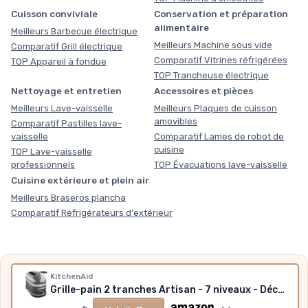
Cuisson conviviale
Conservation et préparation
alimentaire
Meilleurs Barbecue électrique
Meilleurs Machine sous vide
Comparatif Grill électrique
Comparatif Vitrines réfrigérées
TOP Appareil à fondue
TOP Trancheuse électrique
Nettoyage et entretien
Accessoires et pièces
Meilleurs Lave-vaisselle
Meilleurs Plaques de cuisson
amovibles
Comparatif Pastilles lave-
vaisselle
Comparatif Lames de robot de
cuisine
TOP Lave-vaisselle
professionnels
TOP Évacuations lave-vaisselle
Cuisine extérieure et plein air
Meilleurs Braseros plancha
Comparatif Réfrigérateurs d'extérieur
Nos outils gratuits
KitchenAid
Grille-pain 2 tranches Artisan - 7 niveaux - Décongélation - Vintage - Gris étain
Des chiffres plutôt que des impressions, sans inscription,