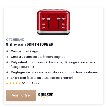
KITCHENAID
Grille-pain 5KMT4109EER
＋
Compact
et élégant
＋
Construction
solide, finition soignée
＋
Polyvalent
: fonctions réchauffage, décongélation et arrêt
(usage courant)
＋
Réglages
de brunissage ajustables pour un toast uniforme
＋
Entretien
facilité (miettes faciles à retirer)
★★★★★
★★★★★
5/5
—
1 avis
Voir l'offre