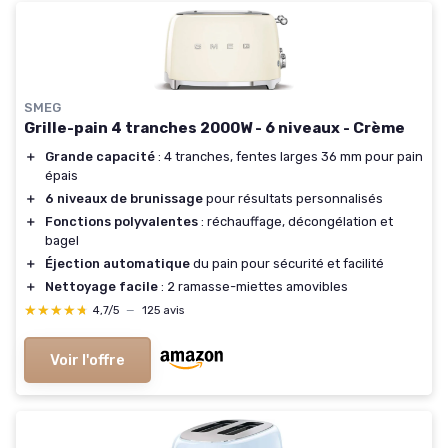
SMEG
Grille-pain 4 tranches 2000W - 6 niveaux - Crème
＋
Grande capacité
: 4 tranches, fentes larges 36 mm pour pain
épais
＋
6 niveaux de brunissage
pour résultats personnalisés
＋
Fonctions polyvalentes
: réchauffage, décongélation et
bagel
＋
Éjection automatique
du pain pour sécurité et facilité
＋
Nettoyage facile
: 2 ramasse-miettes amovibles
★★★★★
★★★★★
4,7/5
—
125 avis
Voir l'offre