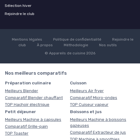
Sélection hiver
Rejoindre le club
Mentions légales
Politique de confidentialité
Rejoindre le
club
À propos
Méthodologie
Nos outils
© Appareils de cuisine 2026
Nos meilleurs comparatifs
Préparation culinaire
Cuisson
Meilleurs Blender
Meilleurs Air fryer
Comparatif Blender chauffant
Comparatif Micro-ondes
TOP Hachoir électrique
TOP Cuiseur vapeur
Petit déjeuner
Boissons et jus
Meilleurs Machine à capsules
Meilleurs Machine à boissons
gazeuses
Comparatif Grille-pain
Comparatif Extracteur de jus
TOP Toaster
TOP Machine à smoothies