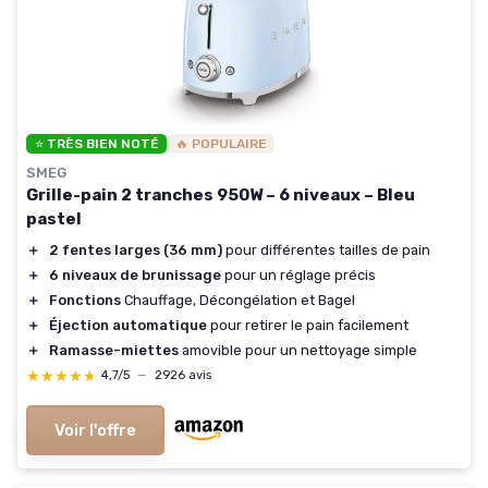
⭐ TRÈS BIEN NOTÉ
🔥 POPULAIRE
SMEG
Grille-pain 2 tranches 950W – 6 niveaux – Bleu
pastel
＋
2 fentes larges (36 mm)
pour différentes tailles de pain
＋
6 niveaux de brunissage
pour un réglage précis
＋
Fonctions
Chauffage, Décongélation et Bagel
＋
Éjection automatique
pour retirer le pain facilement
＋
Ramasse-miettes
amovible pour un nettoyage simple
★★★★★
★★★★★
4,7/5
—
2926 avis
Voir l'offre