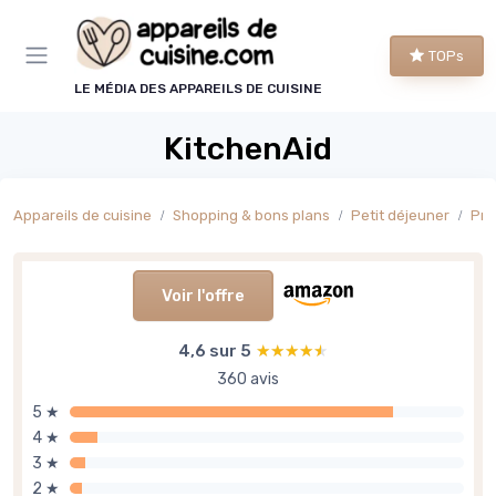
Panneau de gestion des cookies
TOPs
LE MÉDIA DES APPAREILS DE CUISINE
KitchenAid
Appareils de cuisine
Shopping & bons plans
Petit déjeuner
Pré
Voir l'offre
4,6 sur 5
★★★★★
★★★★★
360 avis
5 ★
4 ★
3 ★
2 ★