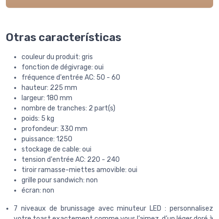
Otras características
couleur du produit: gris
fonction de dégivrage: oui
fréquence d'entrée AC: 50 - 60
hauteur: 225 mm
largeur: 180 mm
nombre de tranches: 2 part(s)
poids: 5 kg
profondeur: 330 mm
puissance: 1250
stockage de cable: oui
tension d'entrée AC: 220 - 240
tiroir ramasse-miettes amovible: oui
grille pour sandwich: non
écran: non
7 niveaux de brunissage avec minuteur LED : personnalisez
votre toast exactement comme vous l’aimez, d’un léger doré à