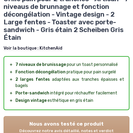
niveaus de brunnage et fonction
décongélation - Vintage design - 2
Large fentes - Toaster avec porte-
sandwich - Gris étain 2 Scheiben Gris
Étain
Voir la boutique :
KitchenAid
＋
7 niveaux de brunissage
pour un toast personnalisé
＋
Fonction décongélation
pratique pour pain surgelé
＋
2 larges fentes
adaptées aux tranches épaisses et
bagels
＋
Porte-sandwich
intégré pour réchauffer facilement
＋
Design vintage
esthétique en gris étain
Nous avons testé ce produit
Découvrez notre avis détaillé, notes et verdict