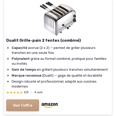
Dualit Grille-pain 2 fentes (combiné)
＋
Capacité
accrue (2 x 2) — permet de griller plusieurs
tranches en une seule fois
＋
Polyvalent
grâce au format combiné, pratique pour familles
ou invités
＋
Gain de temps
en grillant plusieurs tranches simultanément
＋
Marque reconnue
(Dualit) — gage de qualité et durabilité
＋
Design robuste et professionnel, adapté aux cuisines
modernes
★★★★★
★★★★★
5/5
—
4 avis
Voir l'offre