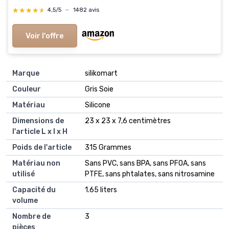
52l cm Granite
★★★★★
★★★★★
4,5/5
—
1482 avis
Voir l'offre
Marque
silikomart
Couleur
Gris Soie
Matériau
Silicone
Dimensions de
23 x 23 x 7,6 centimètres
l'article L x l x H
Poids de l'article
315 Grammes
Matériau non
Sans PVC, sans BPA, sans PFOA, sans
utilisé
PTFE, sans phtalates, sans nitrosamine
Capacité du
1.65 liters
volume
Nombre de
3
pièces