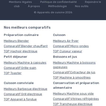
Mentions légales
Politique de confidentialité
Rejoindre le
club
À propos
Méthodologie
Nos outils
© Appareils de cuisine 2026
Nos meilleurs comparatifs
Préparation culinaire
Cuisson
Meilleurs Blender
Meilleurs Air fryer
Comparatif Blender chauffant
Comparatif Micro-ondes
TOP Hachoir électrique
TOP Cuiseur vapeur
Petit déjeuner
Boissons et jus
Meilleurs Machine à capsules
Meilleurs Machine à boissons
gazeuses
Comparatif Grille-pain
Comparatif Extracteur de jus
TOP Toaster
TOP Machine à smoothies
Cuisson conviviale
Conservation et préparation
alimentaire
Meilleurs Barbecue électrique
Meilleurs Machine sous vide
Comparatif Grill électrique
Comparatif Vitrines réfrigérées
TOP Appareil à fondue
TOP Trancheuse électrique