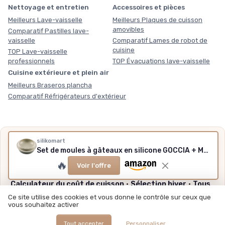
Nettoyage et entretien
Accessoires et pièces
Meilleurs Lave-vaisselle
Meilleurs Plaques de cuisson
amovibles
Comparatif Pastilles lave-
vaisselle
Comparatif Lames de robot de
cuisine
TOP Lave-vaisselle
professionnels
TOP Évacuations lave-vaisselle
Cuisine extérieure et plein air
Meilleurs Braseros plancha
Comparatif Réfrigérateurs d'extérieur
Nos outils gratuits
silikomart
Set de moules à gâteaux en silicone GOCCIA + MULTI-INSERT ROUND, antiadhésif, Pack de 2 moules à gâteaux multi-usages, Made in Italy Unique
Des chiffres plutôt que des impressions, sans inscription,
🔥
Voir l'offre
méthode et sources expliquées.
Calculateur du coût de cuisson
·
Sélection hiver
·
Tous
nos outils
Ce site utilise des cookies et vous donne le contrôle sur ceux que
vous souhaitez activer
Tout accepter
Personnaliser