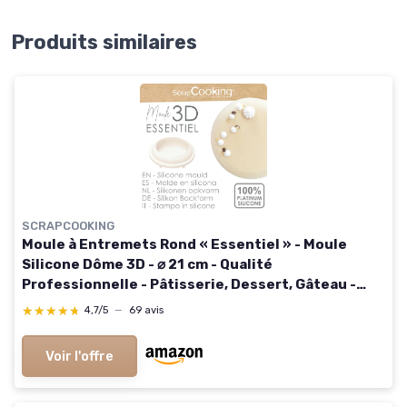
Produits similaires
SCRAPCOOKING
Moule à Entremets Rond « Essentiel » - Moule
Silicone Dôme 3D - ⌀ 21 cm - Qualité
Professionnelle - Pâtisserie, Dessert, Gâteau -
Avec Recette - Blanc - 2890
★★★★★
★★★★★
4,7/5
—
69 avis
Voir l'offre