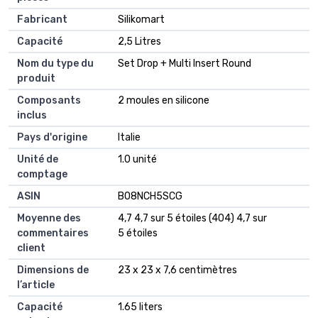
Fabricant
Silikomart
Capacité
2,5 Litres
Nom du type du
Set Drop + Multi Insert Round
produit
Composants
2 moules en silicone
inclus
Pays d'origine
Italie
Unité de
1.0 unité
comptage
ASIN
B08NCH5SCG
Moyenne des
4,7 4,7 sur 5 étoiles (404) 4,7 sur
commentaires
5 étoiles
client
Dimensions de
23 x 23 x 7,6 centimètres
l’article
Capacité
1.65 liters