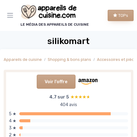
Panneau de gestion des cookies
TOPs
LE MÉDIA DES APPAREILS DE CUISINE
silikomart
Appareils de cuisine
Shopping & bons plans
Accessoires et pièce
Voir l'offre
4,7 sur 5
★★★★★
★★★★★
404 avis
5 ★
4 ★
3 ★
2 ★