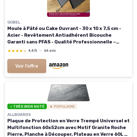
GOBEL
Moule à Pâté ou Cake Ouvrant - 30 x 10 x 7,5 cm -
Acier - Revêtement Antiadhérent Bicouche
Garanti sans PFAS - Qualité Professionnelle –
Fabriqué en France
★★★★★
★★★★★
4,4/5
—
66 avis
Voir l'offre
⭐ TRÈS BIEN NOTÉ
🔥 POPULAIRE
ALLBOARDS
Plaque de Protection en Verre Trempé Universel et
Multifonction 60x52cm avec Motif Granite Roche
Pierre, Planche à Découper, Plateau en Verre 60L x