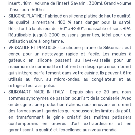
insert : 18ml. Volume de l'insert Savarin : 300ml. Grand volume
d'insertion : 600ml.
SILICONE PLATINE : Fabriqué en silicone platine de haute qualité,
de qualité alimentaire, 100 % sans danger pour la santé.
Résistant à la chaleur de -60° à +230°, incassable et sans BPA.
Réutilisable jusqu'à 3000 cuissons garanties, idéal pour une
utilisation sûre à long terme.
VERSATILE ET PRATIQUE : Le silicone platine de Silikomart est
conçu pour un nettoyage rapide et facile. Les moules à
gâteaux en silicone passent au lave-vaisselle pour un
maximum de commodité et offrent un design peu encombrant
qui s'intègre parfaitement dans votre cuisine. Ils peuvent être
utilisés au four, au micro-ondes, au congélateur et au
réfrigérateur à air pulsé.
SILIKOMART MADE IN ITALY : Depuis plus de 20 ans, nous
sommes synonymes de passion pour l'art de la confiserie. Avec
un design et une production italiens, nous innovons en créant
des formes avant-gardistes qui repoussent les limites du goût,
en transformant le génie créatif des maîtres pâtissiers
contemporains en œuvres d'art extraordinaires et en
garantissant la qualité et l'excellence au niveau mondial.