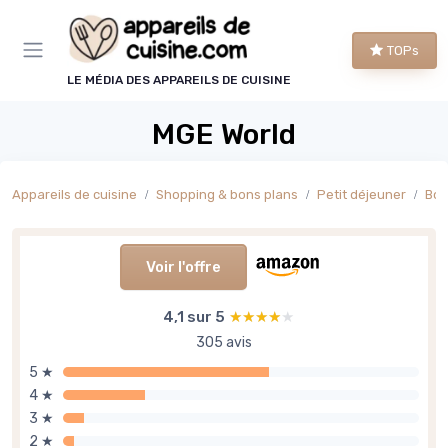
Panneau de gestion des cookies
TOPs
LE MÉDIA DES APPAREILS DE CUISINE
MGE World
Appareils de cuisine
Shopping & bons plans
Petit déjeuner
Boi
Voir l'offre
4,1 sur 5
★★★★★
★★★★★
305 avis
5 ★
4 ★
3 ★
2 ★