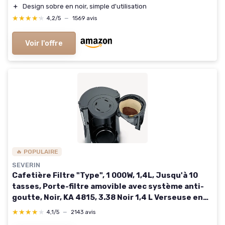
＋
Design sobre en noir, simple d'utilisation
★★★★★
★★★★★
4,2/5
—
1569 avis
Voir l'offre
🔥 POPULAIRE
SEVERIN
Cafetière Filtre "Type", 1 000W, 1,4L, Jusqu'à 10
tasses, Porte-filtre amovible avec système anti-
goutte, Noir, KA 4815, 3.38 Noir 1,4 L Verseuse en
verre
★★★★★
★★★★★
4,1/5
—
2143 avis