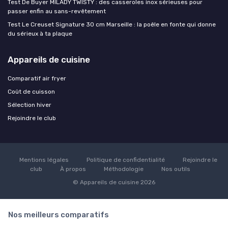
Test De Buyer MILADY TWISTY : des casseroles inox sérieuses pour
passer enfin au sans-revêtement
Test Le Creuset Signature 30 cm Marseille : la poêle en fonte qui donne
du sérieux à ta plaque
Appareils de cuisine
Comparatif air fryer
Coût de cuisson
Sélection hiver
Rejoindre le club
Mentions légales
Politique de confidentialité
Rejoindre le
club
À propos
Méthodologie
Nos outils
© Appareils de cuisine 2026
Nos meilleurs comparatifs