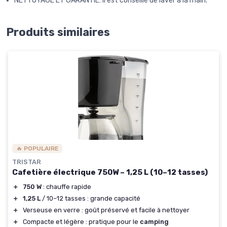
NETTOYAGE ET GARANTIE: Il est conseillé de laver à la main.
Produits similaires
🔥 POPULAIRE
TRISTAR
Cafetière électrique 750W – 1,25 L (10–12 tasses)
＋
750 W
: chauffe rapide
＋
1,25 L
/ 10–12 tasses : grande capacité
＋
Verseuse en verre : goût préservé et facile à nettoyer
＋
Compacte et légère : pratique pour le
camping