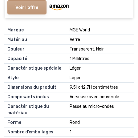
Voir l'offre
Marque
MGE World
Matériau
Verre
Couleur
Transparent, Noir
Capacité
1 Millilitres
Caractéristique spéciale
Léger
Style
Léger
Dimensions du produit
9,5l x 12,7H centimètres
Composants inclus
Verseuse avec couvercle
Caractéristique du
Passe au micro-ondes
matériau
Forme
Rond
Nombre d’emballages
1