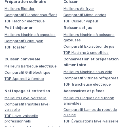
Préparation culinaire
Cuisson
Meilleurs Blender
Meilleurs Air fryer
Comparatif Blender chauffant
Comparatif Micro-ondes
TOP Hachoir électrique
TOP Cuiseur vapeur
Petit déjeuner
Boissons et jus
Meilleurs Machine à capsules
Meilleurs Machine à boissons
gazeuses
Comparatif Grille-pain
Comparatif Extracteur de jus
TOP Toaster
TOP Machine à smoothies
Cuisson conviviale
Conservation et préparation
alimentaire
Meilleurs Barbecue électrique
Meilleurs Machine sous vide
Comparatif Grill électrique
Comparatif Vitrines réfrigérées
TOP Appareil à fondue
TOP Trancheuse électrique
Nettoyage et entretien
Accessoires et pièces
Meilleurs Lave-vaisselle
Meilleurs Plaques de cuisson
amovibles
Comparatif Pastilles lave-
vaisselle
Comparatif Lames de robot de
cuisine
TOP Lave-vaisselle
professionnels
TOP Évacuations lave-vaisselle