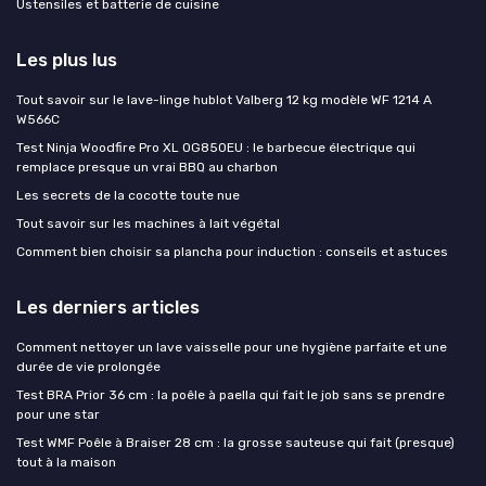
Ustensiles et batterie de cuisine
Les plus lus
Tout savoir sur le lave-linge hublot Valberg 12 kg modèle WF 1214 A
W566C
Test Ninja Woodfire Pro XL OG850EU : le barbecue électrique qui
remplace presque un vrai BBQ au charbon
Les secrets de la cocotte toute nue
Tout savoir sur les machines à lait végétal
Comment bien choisir sa plancha pour induction : conseils et astuces
Les derniers articles
Comment nettoyer un lave vaisselle pour une hygiène parfaite et une
durée de vie prolongée
Test BRA Prior 36 cm : la poêle à paella qui fait le job sans se prendre
pour une star
Test WMF Poêle à Braiser 28 cm : la grosse sauteuse qui fait (presque)
tout à la maison