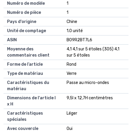
Numéro de modèle
1
Numéro de pièce
1
Pays d'origine
Chine
Unité de comptage
1.0 unité
ASIN
B09R2BT7L6
Moyenne des
4,1 4,1 sur 5 étoiles (305) 4,1
commentaires client
sur 5 étoiles
Forme de l’article
Rond
Type de matériau
Verre
Caractéristiques du
Passe au micro-ondes
matériau
Dimensions de l'article l
9,5l x 12,7H centimètres
x H
Caractéristiques
Léger
spéciales
Avec couvercle
Oui