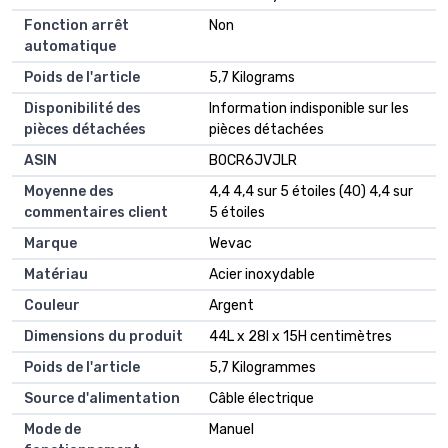
Fonction arrêt
‎Non
automatique
Poids de l'article
‎5,7 Kilograms
Disponibilité des
‎Information indisponible sur les
pièces détachées
pièces détachées
ASIN
B0CR6JVJLR
Moyenne des
4,4 4,4 sur 5 étoiles (40) 4,4 sur
commentaires client
5 étoiles
Marque
Wevac
Matériau
Acier inoxydable
Couleur
Argent
Dimensions du produit
44L x 28l x 15H centimètres
Poids de l'article
5,7 Kilogrammes
Source d'alimentation
Câble électrique
Mode de
Manuel