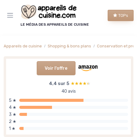
Panneau de gestion des cookies
TOPs
LE MÉDIA DES APPAREILS DE CUISINE
Appareils de cuisine
Shopping & bons plans
Conservation et préparation al
Voir l'offre
4,4 sur 5
★★★★★
★★★★★
40 avis
5 ★
4 ★
3 ★
2 ★
1 ★