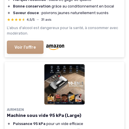
＋
Bonne conservation
grâce au conditionnement en bocal
＋
Saveur douce
: poivrons jaunes naturellement sucrés
★★★★★
★★★★★
4,5/5
—
31 avis
L'abus d'alcool est dangereux pour la santé, à consommer avec
modération.
Voir l'offre
AIRMSEN
Machine sous vide 95 kPa (Large)
＋
Puissance 95 kPa
pour un vide efficace