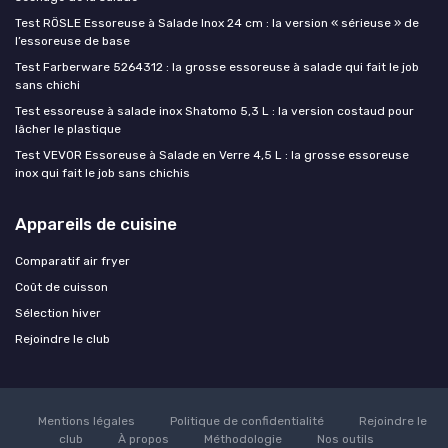
Test RÖSLE Essoreuse à Salade Inox 24 cm : la version « sérieuse » de
l’essoreuse de base
Test Farberware 5264312 : la grosse essoreuse à salade qui fait le job
sans chichi
Test essoreuse à salade inox Shatomo 5,3 L : la version costaud pour
lâcher le plastique
Test VEVOR Essoreuse à Salade en Verre 4,5 L : la grosse essoreuse
inox qui fait le job sans chichis
Appareils de cuisine
Comparatif air fryer
Coût de cuisson
Sélection hiver
Rejoindre le club
Mentions légales
Politique de confidentialité
Rejoindre le
club
À propos
Méthodologie
Nos outils