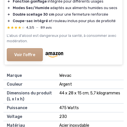
＋
Fonction gonflage
intégrée pour différents usages
＋
Modes Sec/Humide
adaptés aux aliments humides ou secs
＋
Double scellage 30 cm
pour une fermeture renforcée
＋
Coupe-sac intégré
et rouleau inclus pour plus de praticité
★★★★★
★★★★★
4,3/5
—
89 avis
L'abus d'alcool est dangereux pour la santé, à consommer avec
modération.
Voir l'offre
Marque
‎Wevac
Couleur
‎Argent
Dimensions du produit
‎44 x 28 x 15 cm; 5,7 kilogrammes
(L x l x h)
Puissance
‎475 Watts
Voltage
‎230
Matériau
‎Acier inoxydable