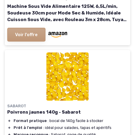
Machine Sous Vide Alimentaire 125W, 6,5L/min,
Soudeuse 30cm pour Mode Sec & Humide, Idéale
Cuisson Sous Vide, avec Rouleau 3m x 28cm, Tuyau
et Adaptateurs, Blanc
Voir l'offre
SABAROT
Poivrons jaunes 140g - Sabarot
＋
Format pratique
: bocal de 140g facile à stocker
＋
Prêt à l'emploi
: idéal pour salades, tapas et apéritifs
＋
Marque reconnue
: Sabarot, gage de qualité