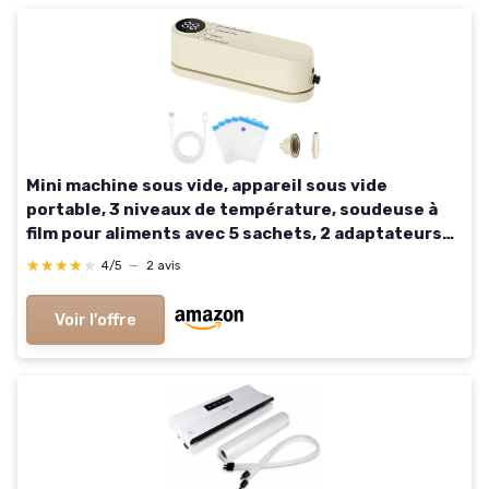
Mini machine sous vide, appareil sous vide
portable, 3 niveaux de température, soudeuse à
film pour aliments avec 5 sachets, 2 adaptateurs
de gonflage et 1 adaptateur d'aspiration d'air pour
★★★★★
★★★★★
4/5
—
2 avis
conserver Beige
Voir l'offre