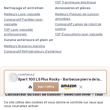
TOP Trancheuse électrique
Nettoyage et entretien
Accessoires et pièces
Meilleurs Lave-vaisselle
Meilleurs Plaques de cuisson
amovibles
Comparatif Pastilles lave-
vaisselle
Comparatif Lames de robot de
cuisine
TOP Lave-vaisselle
professionnels
TOP Évacuations lave-vaisselle
Cuisine extérieure et plein air
Meilleurs Braseros plancha
Comparatif Réfrigérateurs d'extérieur
Nos outils gratuits
CAMPINGAZ
Xpert 100 LS Plus Rocky - Barbecue pierre de lave
Des chiffres plutôt que des impressions, sans inscription,
🔥
méthode et sources expliquées.
Voir l'offre
Calculateur du coût de cuisson
·
Sélection hiver
·
Tous
nos outils
Ce site utilise des cookies et vous donne le contrôle sur ceux que
vous souhaitez activer