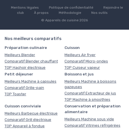
Mentions légales
Politique de confidentialité
Rejoindre le
club
À propos
Méthodologie
Nos outils
© Appareils de cuisine 2026
Nos meilleurs comparatifs
Préparation culinaire
Cuisson
Meilleurs Blender
Meilleurs Air fryer
Comparatif Blender chauffant
Comparatif Micro-ondes
TOP Hachoir électrique
TOP Cuiseur vapeur
Petit déjeuner
Boissons et jus
Meilleurs Machine à capsules
Meilleurs Machine à boissons
gazeuses
Comparatif Grille-pain
Comparatif Extracteur de jus
TOP Toaster
TOP Machine à smoothies
Cuisson conviviale
Conservation et préparation
alimentaire
Meilleurs Barbecue électrique
Meilleurs Machine sous vide
Comparatif Grill électrique
Comparatif Vitrines réfrigérées
TOP Appareil à fondue