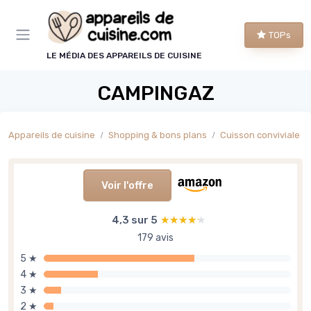
Panneau de gestion des cookies
TOPs
LE MÉDIA DES APPAREILS DE CUISINE
CAMPINGAZ
Appareils de cuisine
Shopping & bons plans
Cuisson conviviale
Voir l'offre
4,3 sur 5
★★★★★
★★★★★
179 avis
5 ★
4 ★
3 ★
2 ★