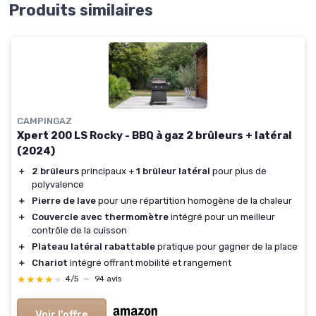
Produits similaires
CAMPINGAZ
Xpert 200 LS Rocky - BBQ à gaz 2 brûleurs + latéral
(2024)
＋
2 brûleurs
principaux +
1 brûleur latéral
pour plus de
polyvalence
＋
Pierre de lave
pour une répartition homogène de la chaleur
＋
Couvercle avec thermomètre
intégré pour un meilleur
contrôle de la cuisson
＋
Plateau latéral rabattable
pratique pour gagner de la place
＋
Chariot
intégré offrant mobilité et rangement
★★★★★
★★★★★
4/5
—
94 avis
Voir l'offre