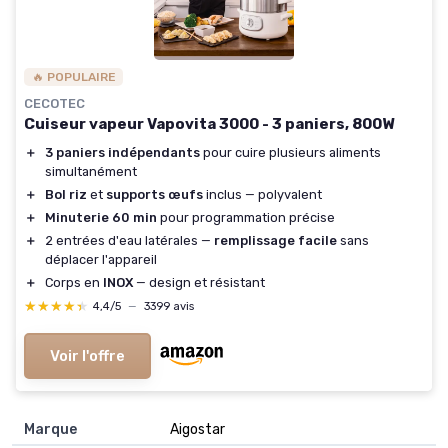
🔥 POPULAIRE
CECOTEC
Cuiseur vapeur Vapovita 3000 - 3 paniers, 800W
＋
3 paniers indépendants
pour cuire plusieurs aliments
simultanément
＋
Bol riz
et
supports œufs
inclus — polyvalent
＋
Minuterie 60 min
pour programmation précise
＋
2 entrées d'eau latérales —
remplissage facile
sans
déplacer l'appareil
＋
Corps en
INOX
— design et résistant
★★★★★
★★★★★
4,4/5
—
3399 avis
Voir l'offre
Marque
‎Aigostar