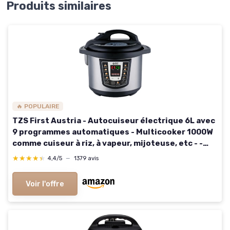
Produits similaires
🔥 POPULAIRE
TZS First Austria - Autocuiseur électrique 6L avec
9 programmes automatiques - Multicooker 1000W
comme cuiseur à riz, à vapeur, mijoteuse, etc - -
Multicuiseur électrique à pression & livre
★★★★★
★★★★★
4,4/5
—
1379 avis
recettes Noir/Gris
Voir l'offre