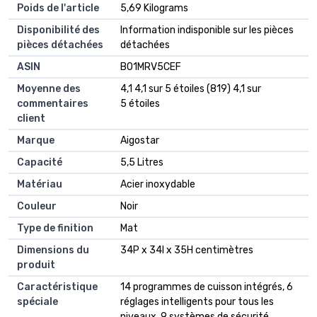
Poids de l'article
‎5,69 Kilograms
Disponibilité des
‎Information indisponible sur les pièces
pièces détachées
détachées
ASIN
B01MRV5CEF
Moyenne des
4,1 4,1 sur 5 étoiles (819) 4,1 sur
commentaires
5 étoiles
client
Marque
Aigostar
Capacité
5,5 Litres
Matériau
Acier inoxydable
Couleur
Noir
Type de finition
Mat
Dimensions du
34P x 34l x 35H centimètres
produit
Caractéristique
14 programmes de cuisson intégrés, 6
spéciale
réglages intelligents pour tous les
niveaux, 9 systèmes de sécurité