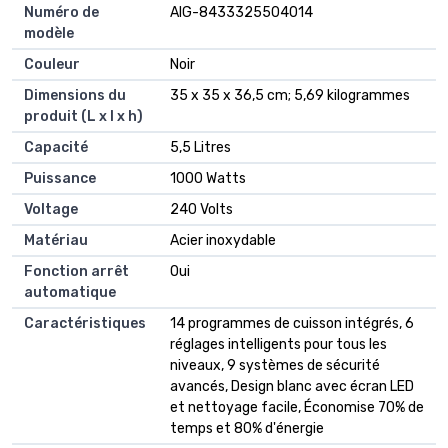
Numéro de
‎AIG-8433325504014
modèle
Couleur
‎Noir
Dimensions du
‎35 x 35 x 36,5 cm; 5,69 kilogrammes
produit (L x l x h)
Capacité
‎5,5 Litres
Puissance
‎1000 Watts
Voltage
‎240 Volts
Matériau
‎Acier inoxydable
Fonction arrêt
‎Oui
automatique
Caractéristiques
‎14 programmes de cuisson intégrés, 6
réglages intelligents pour tous les
niveaux, 9 systèmes de sécurité
avancés, Design blanc avec écran LED
et nettoyage facile, Économise 70% de
temps et 80% d'énergie