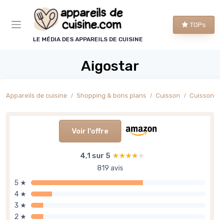
Panneau de gestion des cookies
TOPs
LE MÉDIA DES APPAREILS DE CUISINE
Aigostar
Appareils de cuisine
Shopping & bons plans
Cuisson
Cuisson s
Voir l'offre
4,1 sur 5
★★★★★
★★★★★
819 avis
5 ★
4 ★
3 ★
2 ★