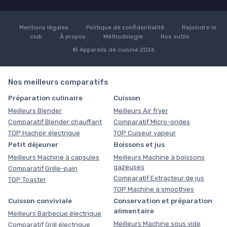
Mentions légales
Politique de confidentialité
Rejoindre le
club
À propos
Méthodologie
Nos outils
© Appareils de cuisine 2026
Nos meilleurs comparatifs
Préparation culinaire
Cuisson
Meilleurs Blender
Meilleurs Air fryer
Comparatif Blender chauffant
Comparatif Micro-ondes
TOP Hachoir électrique
TOP Cuiseur vapeur
Petit déjeuner
Boissons et jus
Meilleurs Machine à capsules
Meilleurs Machine à boissons
gazeuses
Comparatif Grille-pain
Comparatif Extracteur de jus
TOP Toaster
TOP Machine à smoothies
Cuisson conviviale
Conservation et préparation
alimentaire
Meilleurs Barbecue électrique
Meilleurs Machine sous vide
Comparatif Grill électrique