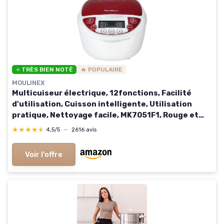
⭐ TRÈS BIEN NOTÉ
🔥 POPULAIRE
MOULINEX
Multicuiseur électrique, 12fonctions, Facilité
d'utilisation, Cuisson intelligente, Utilisation
pratique, Nettoyage facile, MK7051F1, Rouge et
Blanc Nouvelle version
★★★★★
★★★★★
4,5/5
—
2616 avis
Voir l'offre