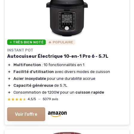
⭐ TRÈS BIEN NOTÉ
🔥 POPULAIRE
INSTANT POT
Autocuiseur Électrique 10-en-1 Pro 6 - 5.7L
＋
Multifonction
: 10 fonctionnalités en 1
＋
Facilité d'utilisation
avec divers modes de cuisson
＋
Acier inoxydable
pour une durabilité accrue
＋
Capacité généreuse
de 5.7L
＋
Consommation de 1200W pour un
cuisson rapide
★★★★★
★★★★★
4,5/5
—
5079 avis
Voir l'offre