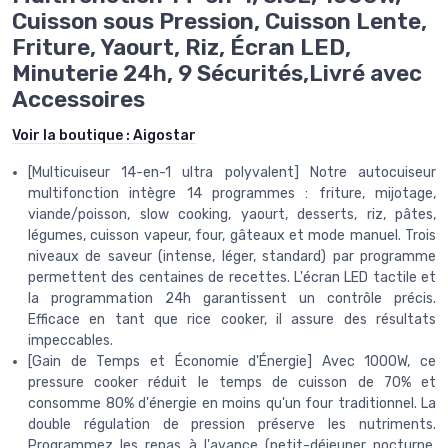
Cuisson sous Pression, Cuisson Lente,
Friture, Yaourt, Riz, Écran LED,
Minuterie 24h, 9 Sécurités,Livré avec
Accessoires
Voir la boutique :
Aigostar
[Multicuiseur 14-en-1 ultra polyvalent] Notre autocuiseur
multifonction intègre 14 programmes : friture, mijotage,
viande/poisson, slow cooking, yaourt, desserts, riz, pâtes,
légumes, cuisson vapeur, four, gâteaux et mode manuel. Trois
niveaux de saveur (intense, léger, standard) par programme
permettent des centaines de recettes. L'écran LED tactile et
la programmation 24h garantissent un contrôle précis.
Efficace en tant que rice cooker, il assure des résultats
impeccables.
[Gain de Temps et Économie d'Énergie] Avec 1000W, ce
pressure cooker réduit le temps de cuisson de 70% et
consomme 80% d'énergie en moins qu'un four traditionnel. La
double régulation de pression préserve les nutriments.
Programmez les repas à l'avance (petit-déjeuner nocturne,