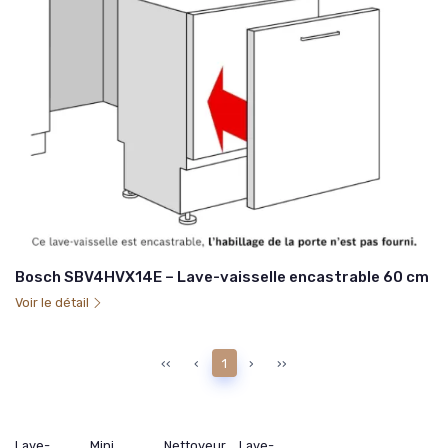
Bosch SBV4HVX14E – Lave-vaisselle encastrable 60 cm
Voir le détail
‹‹
‹
1
›
››
Lave-
Mini
Nettoyeur
Lave-