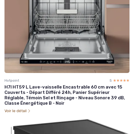
Hotpoint
5
☆☆☆☆☆
★★★★★
H7I HT59 L Lave-vaisselle Encastrable 60 cm avec 15
Couverts - Départ Différé 24h, Panier Supérieur
Réglable, Témoin Sel et Rinçage - Niveau Sonore 39 dB,
Classe Énergétique B - Noir
Voir le détail