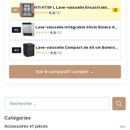
H7I HT59 L Lave-vaisselle Encastrable 60 cm avec 15 Couverts - Départ Différé 24h, Panier Supérieur Réglable, Témoin Sel et Rinçage - Niveau Sonore 39 dB, Classe Énergétique B - Noir
#1
🏆
9.0
/10
★★★★★
★★★★★
Lave-vaisselle Intégrable 60cm Bolero Aguazero 6620 Full-BI C - 1850W, 15 Couverts, 8 Programmes, Moteur Inverter, Écran FullColor, Smart Wash, Turbo Dry+, AutoClean, Demi-Charge, Dual Zone
#2
9.0
/10
★★★★★
★★★★★
Lave-vaisselle Compact de 60 cm Bolero Aguazero 6620 Dark C, 1850W, 15 Couverts, 8 Programmes, Moteur Inverter, Écran FullColor XXL, Smart Wash, Turbo Dry+, AutoClean, Demi-charge, Delay Start
#3
9.0
/10
★★★★★
★★★★★
Voir le comparatif complet →
Catégories
Accessoires et pièces
100