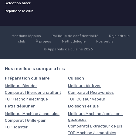
Sélection hiver
Rejoindre le club
Mentions légales
Politique de confidentialité
Rejoindre le
club
À propos
Méthodologie
Nos outils
© Appareils de cuisine 2026
Nos meilleurs comparatifs
Préparation culinaire
Cuisson
Meilleurs Blender
Meilleurs Air fryer
Comparatif Blender chauffant
Comparatif Micro-ondes
TOP Hachoir électrique
TOP Cuiseur vapeur
Petit déjeuner
Boissons et jus
Meilleurs Machine à capsules
Meilleurs Machine à boissons
gazeuses
Comparatif Grille-pain
Comparatif Extracteur de jus
TOP Toaster
TOP Machine à smoothies