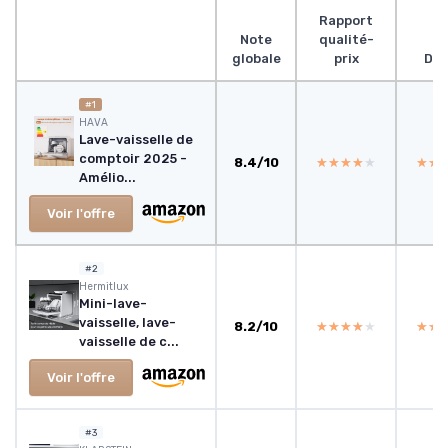
Rapport
Note
qualité-
globale
prix
Des
#1
HAVA
Lave-vaisselle de
comptoir 2025 -
8.4/10
★★★★★
★★★★★
★★
★★
Amélio...
Voir l'offre
#2
Hermitlux
Mini-lave-
vaisselle, lave-
8.2/10
★★★★★
★★★★★
★★
★★
vaisselle de c...
Voir l'offre
#3