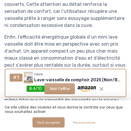
couverts. Cette attention au détail renforce la
sensation de confort, car l’utilisateur récupère une
vaisselle prête à ranger sans essuyage supplémentaire
ni condensation excessive dans la cuve.
Enfin, l’efficacité énergétique globale d’un mini lave
vaisselle doit être mise en perspective avec son prix
d’achat. Un appareil compact un peu plus cher mais
mieux classé en consommation d’eau et d’électricité
peut s’avérer plus rentable sur la durée, surtout si vous
lancez plusieurs cycles de lavage par semaine. Pour un
HAVA
#1
consommateur attentif à son budget et à son impact
Lave-vaisselle de comptoir 2025 (Noir/Blanc)
environnemental, ce compromis entre prix, eau cycle et
8.4/10
Voir l'offre
efficacité énergétique devient un critère décisif, au
même titre que la capacité de couverts ou le niveau
sonore.
Ce site utilise des cookies et vous donne le contrôle sur ceux que
vous souhaitez activer
Tout accepter
Personnaliser
Prix, rapport qualité prix et avis