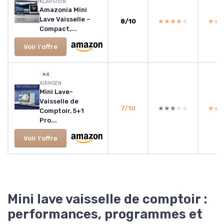
KLARSTEIN
Amazonia Mini
Lave Vaisselle –
8/10
★★★★★
★★★★★
★★
★★
Compact,...
Voir l'offre
#4
AIRMSEN
Mini Lave-
Vaisselle de
7/10
★★★★★
★★★★★
★★
★★
Comptoir, 5+1
Pro...
Voir l'offre
Mini lave vaisselle de comptoir :
performances, programmes et