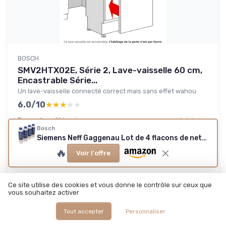
BOSCH
SMV2HTX02E, Série 2, Lave-vaisselle 60 cm,
Encastrable Série...
Un lave-vaisselle connecté correct mais sans effet wahou
6.0/10
★★★★★
★★★★★
Rapport qualité-prix
★★★★★
★★★★★
Bosch
Design
★★★★★
★★★★★
Siemens Neff Gaggenau Lot de 4 flacons de nettoyant pour lave-vaisselle 250 ml
Materiaux
★★★★★
★★★★★
🔥
Voir l'offre
Durabilite
★★★★★
★★★★★
Lire le test produit complet
Ce site utilise des cookies et vous donne le contrôle sur ceux que
vous souhaitez activer
Tout accepter
Personnaliser