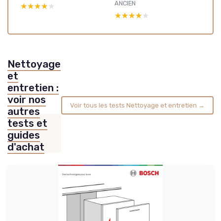
ANCIEN
★★★★★
★★★★★
★★★★★
★★★★★
Nettoyage
et
entretien :
voir nos
Voir tous les tests Nettoyage et entretien →
autres
tests et
guides
d'achat