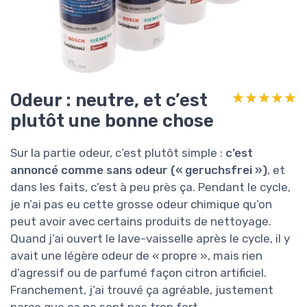
Odeur : neutre, et c’est
★★★★★
★★★★★
plutôt une bonne chose
Sur la partie odeur, c’est plutôt simple :
c’est
annoncé comme sans odeur (« geruchsfrei »)
, et
dans les faits, c’est à peu près ça. Pendant le cycle,
je n’ai pas eu cette grosse odeur chimique qu’on
peut avoir avec certains produits de nettoyage.
Quand j’ai ouvert le lave-vaisselle après le cycle, il y
avait une légère odeur de « propre », mais rien
d’agressif ou de parfumé façon citron artificiel.
Franchement, j’ai trouvé ça agréable, justement
parce que ça ne sent pas trop fort.