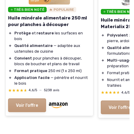
⭐ TRÈS BIEN NOTÉ
🔥 POPULAIRE
⭐ TRÈS BIEN NO
Huile minérale alimentaire 250 ml
Huile minéral
pour planches à découper
Materialix 250
＋
Protège
et
restaure
les surfaces en
＋
Polyvalent
: c
bois
pierre, ardois
＋
Qualité alimentaire
— adaptée aux
＋
Qualité alime
ustensiles de cuisine
formulations 
＋
Convient
pour planches à découper,
＋
Multi-usage
p
blocs de boucher et plans de travail
préparation de
＋
Format pratique
250 ml (1 x 250 ml)
＋
Format pratiq
＋
Application facile
— pénètre et nourrit
＋
Nourrit et amé
le bois
traitées
★★★★★
★★★★★
4,6/5
—
5238 avis
★★★★★
★★★★★
4,6/5
Voir l'offre
Voir l'offre