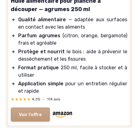
Huile alimentaire pour planche à
découper — agrumes 250 ml
＋
Qualité alimentaire
— adaptée aux surfaces
en contact avec les aliments
＋
Parfum agrumes
(citron, orange, bergamote)
frais et agréable
＋
Protège et nourrit
le bois : aide à prévenir le
dessèchement et les fissures
＋
Format pratique
250 ml, facile à stocker et à
utiliser
＋
Application simple
pour un entretien régulier
et rapide
★★★★★
★★★★★
4,7/5
—
174 avis
Voir l'offre