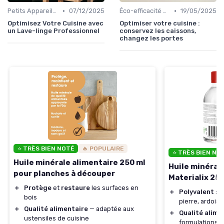
•
•
Petits Appareils (Grille-pain, Bouilloires, etc.)
07/12/2025
Éco-efficacité et Consommation Énergétique
19/05/2025
Optimisez Votre Cuisine avec
Optimiser votre cuisine :
un Lave-linge Professionnel
conservez les caissons,
changez les portes
⭐ TRÈS BIEN NOTÉ
🔥 POPULAIRE
⭐ TRÈS BIEN NO
Huile minérale alimentaire 250 ml
Huile minéral
pour planches à découper
Materialix 250
＋
Protège
et
restaure
les surfaces en
＋
Polyvalent
: c
bois
pierre, ardois
＋
Qualité alimentaire
— adaptée aux
＋
Qualité alime
ustensiles de cuisine
formulations 