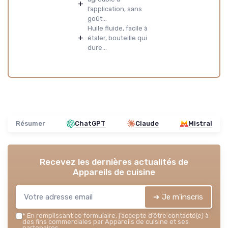
+
l’application, sans
goût...
Huile fluide, facile à
+
étaler, bouteille qui
dure...
Résumer
ChatGPT
Claude
Mistral
Recevez les dernières actualités de
Appareils de cuisine
➔ Je m'inscris
*
En remplissant ce formulaire, j’accepte d’être contacté(e) à
des fins commerciales par Appareils de cuisine et ses
partenaires.