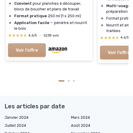
＋
Convient
pour planches à découper,
＋
Multi-usage
p
blocs de boucher et plans de travail
préparation de
＋
Format pratique
250 ml (1 x 250 ml)
＋
Format pratiq
＋
Application facile
— pénètre et nourrit
＋
Nourrit et amé
le bois
traitées
★★★★★
★★★★★
4,6/5
—
5238 avis
★★★★★
★★★★★
4,6/5
Voir l'offre
Voir l'offre
Les articles par date
Janvier 2024
Mars 2024
Juillet 2024
Août 2024