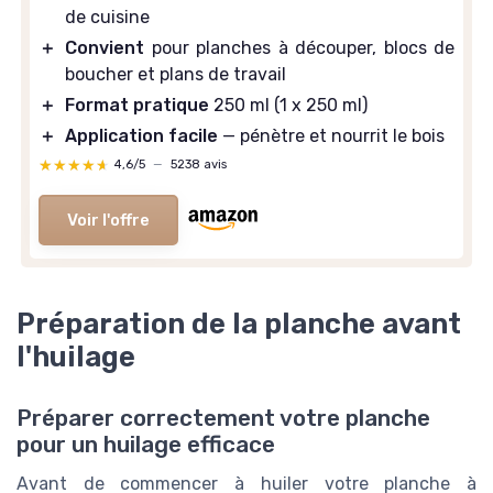
de cuisine
＋
Convient
pour planches à découper, blocs de
boucher et plans de travail
＋
Format pratique
250 ml (1 x 250 ml)
＋
Application facile
— pénètre et nourrit le bois
★★★★★
★★★★★
4,6/5
—
5238 avis
Voir l'offre
Préparation de la planche avant
l'huilage
Préparer correctement votre planche
pour un huilage efficace
Avant de commencer à huiler votre planche à