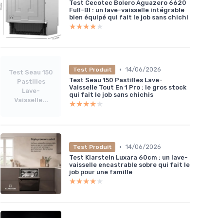
Test Cecotec Bolero Aguazero 6620
Full-BI : un lave-vaisselle intégrable
bien équipé qui fait le job sans chichi
★★★★★
★★★★★
•
14/06/2026
Test Produit
Test Seau 150
Test Seau 150 Pastilles Lave-
Pastilles
Vaisselle Tout En 1 Pro : le gros stock
Lave-
qui fait le job sans chichis
Vaisselle...
★★★★★
★★★★★
•
14/06/2026
Test Produit
Test Klarstein Luxara 60cm : un lave-
vaisselle encastrable sobre qui fait le
job pour une famille
★★★★★
★★★★★