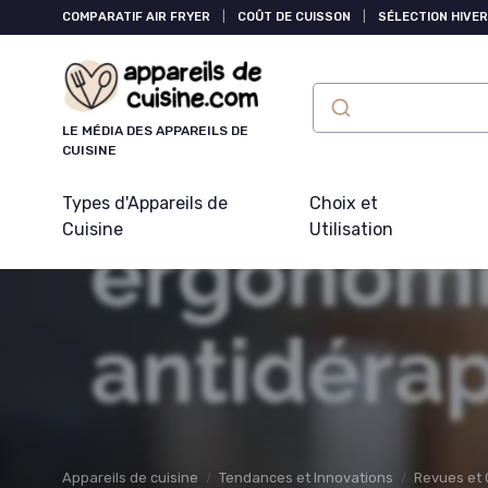
Panneau de gestion des cookies
COMPARATIF AIR FRYER
|
COÛT DE CUISSON
|
SÉLECTION HIVER
LE MÉDIA DES APPAREILS DE
CUISINE
Types d'Appareils de
Choix et
Cuisine
Utilisation
Appareils de cuisine
Tendances et Innovations
Revues et 