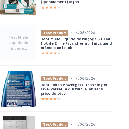
(globalement) le job
★★★★★
★★★★★
•
14/06/2026
Test Produit
Test Miele
Test Miele Liquide de rinçage 500 ml
Liquide de
(lot de 2) : le truc cher qui fait quand
même bien le job
rinçage...
★★★★★
★★★★★
•
14/06/2026
Test Produit
Test Finish Powergel Citron : le gel
lave-vaisselle qui fait le job sans
prise de tête
★★★★★
★★★★★
•
14/06/2026
Test Produit