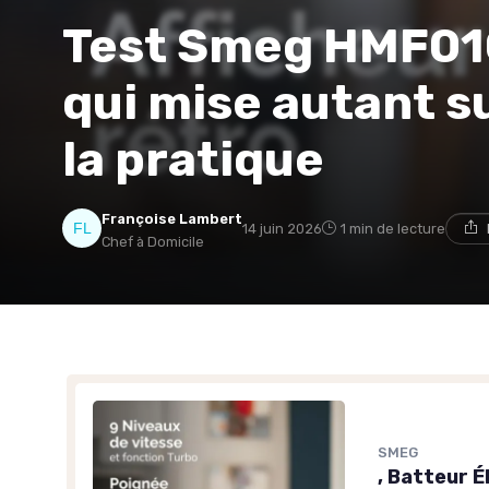
Test Smeg HMF01C
qui mise autant su
la pratique
Françoise Lambert
14 juin 2026
1 min de lecture
Chef à Domicile
SMEG
, Batteur 