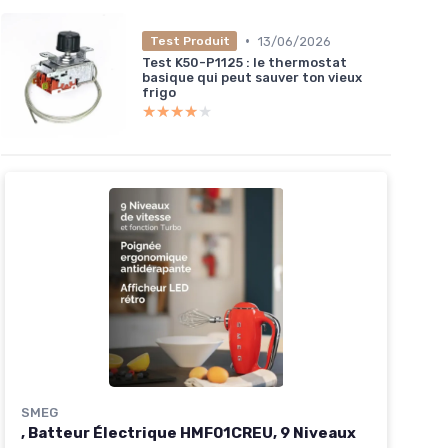
•
13/06/2026
Test Produit
Test K50-P1125 : le thermostat
basique qui peut sauver ton vieux
frigo
★★★★★
★★★★★
SMEG
, Batteur Électrique HMF01CREU, 9 Niveaux