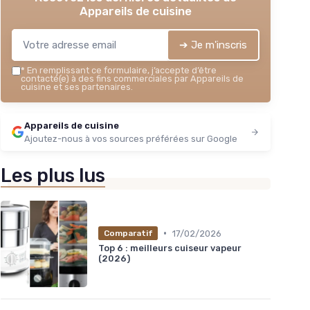
Appareils de cuisine
➔ Je m'inscris
*
En remplissant ce formulaire, j’accepte d’être
contacté(e) à des fins commerciales par Appareils de
cuisine et ses partenaires.
Appareils de cuisine
Ajoutez-nous à vos sources préférées sur Google
Les plus lus
•
17/02/2026
Comparatif
Top 6 : meilleurs cuiseur vapeur
(2026)