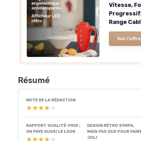
Vitesse, F
Progressif
Range Cabl
Voir l'offre
Résumé
NOTE DE LA RÉDACTION
★★★★★
★★★★★
RAPPORT QUALITÉ-PRIX :
DESIGN RÉTRO SYMPA,
ON PAYE AUSSI LE LOOK
MAIS PAS QUE POUR FAIR
JOLI
★★★★★
★★★★★