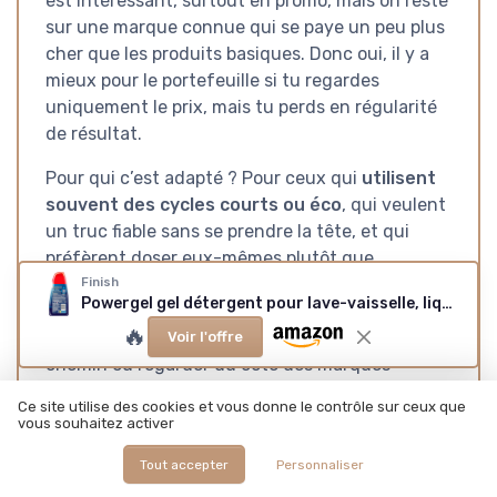
est intéressant, surtout en promo, mais on reste
sur une marque connue qui se paye un peu plus
cher que les produits basiques. Donc oui, il y a
mieux pour le portefeuille si tu regardes
uniquement le prix, mais tu perds en régularité
de résultat.
Pour qui c’est adapté ? Pour ceux qui
utilisent
souvent des cycles courts ou éco
, qui veulent
un truc fiable sans se prendre la tête, et qui
préfèrent doser eux-mêmes plutôt que
dépendre de pastilles. Si tu es très pointilleux
Finish
Powergel gel détergent pour lave-vaisselle, liquide, multi-actions, pouvoir dégraissant, citron, 120 lavages, 4 confections de 30 lavages Citron 600 ml (Lot de 4)
sur la composition ultra naturelle ou que tu
🔥
veux le moins cher possible, tu peux passer ton
Voir l'offre
chemin ou regarder du côté des marques
distributeur. Mais si ton critère numéro un, c’est
Ce site utilise des cookies et vous donne le contrôle sur ceux que
que la vaisselle sorte propre à chaque fois, ce
vous souhaitez activer
Finish Powergel fait clairement le job.
Tout accepter
Personnaliser