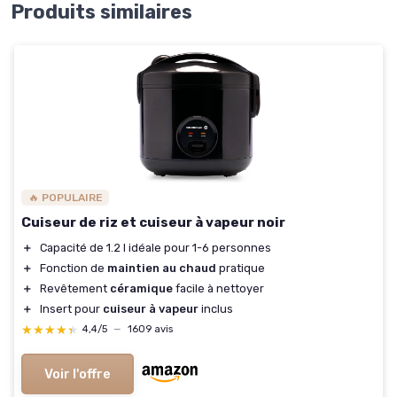
Produits similaires
🔥 POPULAIRE
Cuiseur de riz et cuiseur à vapeur noir
＋
Capacité de 1.2 l idéale pour 1-6 personnes
＋
Fonction de
maintien au chaud
pratique
＋
Revêtement
céramique
facile à nettoyer
＋
Insert pour
cuiseur à vapeur
inclus
★★★★★
★★★★★
4,4/5
—
1609 avis
Voir l'offre