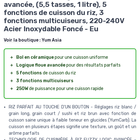
avancée, (5,5 tasses, 1 litre), 5
fonctions de cuisson du riz, 3
fonctions multicuiseurs, 220-240V
Acier Inoxydable Foncé - Eu
Voir la boutique :
Yum Asia
＋
Bol en céramique
pour une cuisson uniforme
＋
Logique floue avancée
pour des résultats parfaits
＋
5 fonctions
de cuisson du riz
＋
3 fonctions multicuiseurs
＋
250W
de puissance pour une cuisson rapide
RIZ PARFAIT AU TOUCHE D'UN BOUTON - Réglages riz blanc /
grain long, grain court / sushi et riz brun avec fonction de
cuisson saine unique à faible teneur en glucides (YumCarb). La
cuisson en plusieurs étapes signifie une texture, un goût et un
arôme parfaits
TECHNOLOGIE DE CUISINIÈRE À RIZ FUZZY LOGIC AVANCÉE -