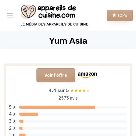
Panneau de gestion des cookies
TOPs
LE MÉDIA DES APPAREILS DE CUISINE
Yum Asia
Voir l'offre
4,4 sur 5
★★★★★
★★★★★
2573 avis
5 ★
4 ★
3 ★
2 ★
1 ★