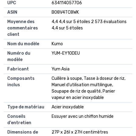
UPC
634114057706
ASIN
B08V4TC8WK
Moyenne des
4,4 4,4 sur 5 étoiles 2 573 évaluations
commentaires
4,4 sur 5 étoiles
client
Nom du modèle
Kumo
Numéro du
YUM-EY10DEU
modèle
Fabricant
Yum Asia
Composants
Cuillère à soupe, Tasse à doseur de riz,
inclus
Manuel d'utilisation multilingue,
Soupape de riz de qualité, Panier
vapeur en acier inoxydable
Type de matériau
Acier inoxydable
Conseils
Essuyer avec un chiffon humide
d'entretien
Dimensions de
27P x 26l x 27H centimètres