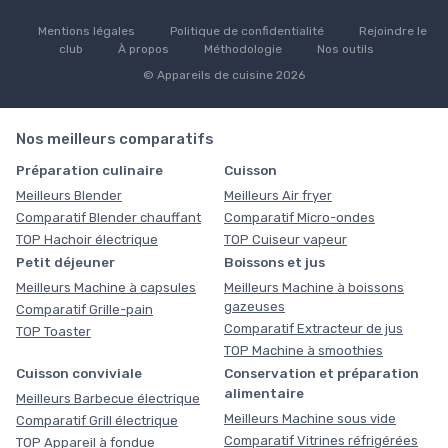
Mentions légales
Politique de confidentialité
Rejoindre le
club
À propos
Méthodologie
Nos outils
© Appareils de cuisine 2026
Nos meilleurs comparatifs
Préparation culinaire
Cuisson
Meilleurs Blender
Meilleurs Air fryer
Comparatif Blender chauffant
Comparatif Micro-ondes
TOP Hachoir électrique
TOP Cuiseur vapeur
Petit déjeuner
Boissons et jus
Meilleurs Machine à capsules
Meilleurs Machine à boissons
gazeuses
Comparatif Grille-pain
Comparatif Extracteur de jus
TOP Toaster
TOP Machine à smoothies
Cuisson conviviale
Conservation et préparation
alimentaire
Meilleurs Barbecue électrique
Meilleurs Machine sous vide
Comparatif Grill électrique
Comparatif Vitrines réfrigérées
TOP Appareil à fondue