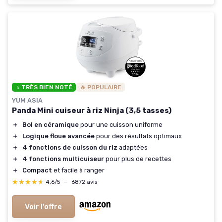
⭐ TRÈS BIEN NOTÉ
🔥 POPULAIRE
YUM ASIA
Panda Mini cuiseur à riz Ninja (3,5 tasses)
＋
Bol en céramique
pour une cuisson uniforme
＋
Logique floue avancée
pour des résultats optimaux
＋
4 fonctions de cuisson du riz
adaptées
＋
4 fonctions multicuiseur
pour plus de recettes
＋
Compact
et facile à ranger
★★★★★
★★★★★
4,6/5
—
6872 avis
Voir l'offre