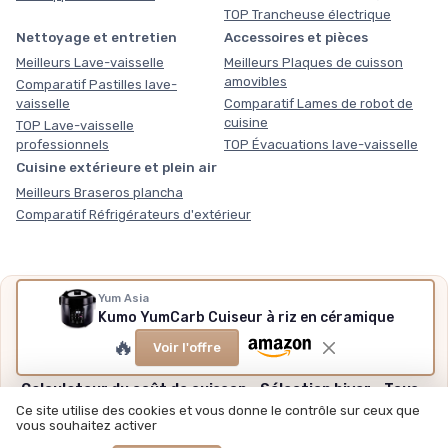
TOP Trancheuse électrique
Nettoyage et entretien
Accessoires et pièces
Meilleurs Lave-vaisselle
Meilleurs Plaques de cuisson
amovibles
Comparatif Pastilles lave-
vaisselle
Comparatif Lames de robot de
cuisine
TOP Lave-vaisselle
professionnels
TOP Évacuations lave-vaisselle
Cuisine extérieure et plein air
Meilleurs Braseros plancha
Comparatif Réfrigérateurs d'extérieur
Yum Asia
Nos outils gratuits
Kumo YumCarb Cuiseur à riz en céramique
Des chiffres plutôt que des impressions, sans inscription,
🔥
Voir l'offre
méthode et sources expliquées.
Calculateur du coût de cuisson
·
Sélection hiver
·
Tous
nos outils
Ce site utilise des cookies et vous donne le contrôle sur ceux que
vous souhaitez activer