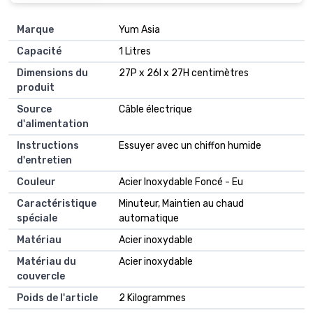
Marque
Yum Asia
Capacité
1 Litres
Dimensions du
27P x 26l x 27H centimètres
produit
Source
Câble électrique
d'alimentation
Instructions
Essuyer avec un chiffon humide
d'entretien
Couleur
Acier Inoxydable Foncé - Eu
Caractéristique
Minuteur, Maintien au chaud
spéciale
automatique
Matériau
Acier inoxydable
Matériau du
Acier inoxydable
couvercle
Poids de l'article
2 Kilogrammes