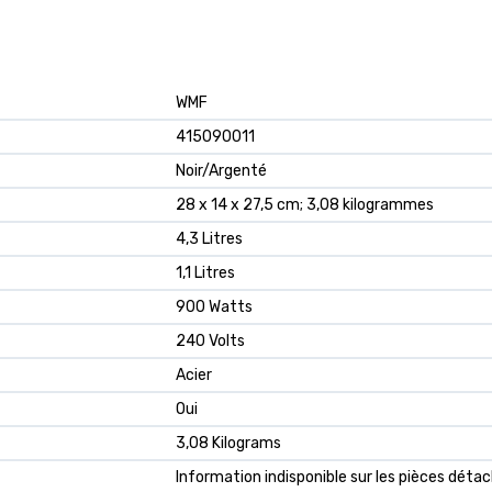
‎WMF
‎415090011
‎Noir/Argenté
‎28 x 14 x 27,5 cm; 3,08 kilogrammes
‎4,3 Litres
‎1,1 Litres
‎900 Watts
‎240 Volts
‎Acier
‎Oui
‎3,08 Kilograms
‎Information indisponible sur les pièces déta