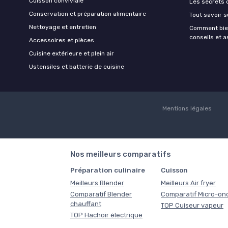
Cuisson conviviale
Les secrets 
Conservation et préparation alimentaire
Tout savoir s
Nettoyage et entretien
Comment bien
conseils et 
Accessoires et pièces
Cuisine extérieure et plein air
Ustensiles et batterie de cuisine
Mentions légales
Nos meilleurs comparatifs
Préparation culinaire
Cuisson
Meilleurs Blender
Meilleurs Air fryer
Comparatif Blender
Comparatif Micro-on
chauffant
TOP Cuiseur vapeur
TOP Hachoir électrique