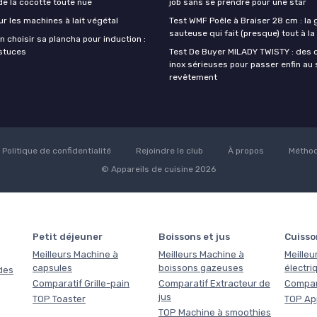
de la cocotte toute nue
job sans se prendre pour une star
ur les machines à lait végétal
Test WMF Poêle à Braiser 28 cm : la
sauteuse qui fait (presque) tout à l
 choisir sa plancha pour induction :
astuces
Test De Buyer MILADY TWISTY : des 
inox sérieuses pour passer enfin au
revêtement
Politique de confidentialité
Rejoindre le club
À propos
Méthod
© Appareils de cuisine 2026
Petit déjeuner
Boissons et jus
Cuisso
Meilleurs Machine à
Meilleurs Machine à
Meilleu
capsules
boissons gazeuses
électri
des
Comparatif Grille-pain
Comparatif Extracteur de
Compara
jus
TOP Toaster
TOP Ap
TOP Machine à smoothies