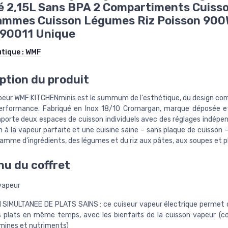
é 2,15L Sans BPA 2 Compartiments Cuiss
ammes Cuisson Légumes Riz Poisson 90
90011 Unique
utique :
WMF
ption du produit
peur WMF KITCHENminis est le summum de l'esthétique, du design co
erformance. Fabriqué en Inox 18/10 Cromargan, marque déposée e
mporte deux espaces de cuisson individuels avec des réglages indépe
n à la vapeur parfaite et une cuisine saine – sans plaque de cuisson 
gamme d'ingrédients, des légumes et du riz aux pâtes, aux soupes et p
u du coffret
vapeur
SIMULTANEE DE PLATS SAINS : ce cuiseur vapeur électrique permet 
s plats en même temps, avec les bienfaits de la cuisson vapeur (c
mines et nutriments)