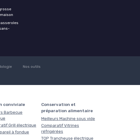
 grosse
a maison
casseroles
 sans-
ologie
Nos outils
n conviviale
Conservation et
préparation alimentaire
rs Barbecue
que
Meilleurs Machine sous vide
tif Grill électrique
Comparatif Vitrines
réfrigérées
pareil à fondue
TOP Trancheuse électrique