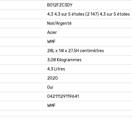
B012FZC3DY
4,3 4,3 sur 5 étoiles (2 147) 4,3 sur 5 étoiles
Noir/Argenté
Acier
WMF
28L x 14l x 27,5H centimètres
3,08 Kilogrammes
4,3 Litres
2020
Oui
04211129119641
WMF