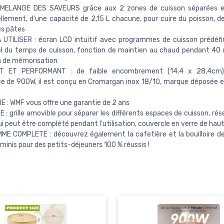
MELANGE DES SAVEURS grâce aux 2 zones de cuisson séparées et
ellement, d'une capacité de 2,15 L chacune, pour cuire du poisson, d
des pâtes
 UTILISER : écran LCD intuitif avec programmes de cuisson prédéfin
el du temps de cuisson, fonction de maintien au chaud pendant 40
n de mémorisation
T ET PERFORMANT : de faible encombrement (14,4 x 28,4cm),
e de 900W, il est conçu en Cromargan inox 18/10, marque déposée e
 : WMF vous offre une garantie de 2 ans
 : grille amovible pour séparer les différents espaces de cuisson, rés
qui peut être complété pendant l'utilisation, couvercle en verre de haut
ME COMPLETE : découvrez également la cafetière et la bouilloire 
inis pour des petits-déjeuners 100 % réussis !