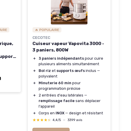
AIRE
🔥 POPULAIRE
CECOTEC
rique,
Cuiseur vapeur Vapovita 3000 -
3 paniers, 800W
Support
＋
3 paniers indépendants
pour cuire
uterie
plusieurs aliments simultanément
 Pour
＋
Bol riz
et
supports œufs
inclus —
0 W
polyvalent
＋
Minuterie 60 min
pour
programmation précise
＋
2 entrées d'eau latérales —
remplissage facile
sans déplacer
l'appareil
＋
Corps en
INOX
— design et résistant
★★★★★
★★★★★
4,4/5
—
3399 avis