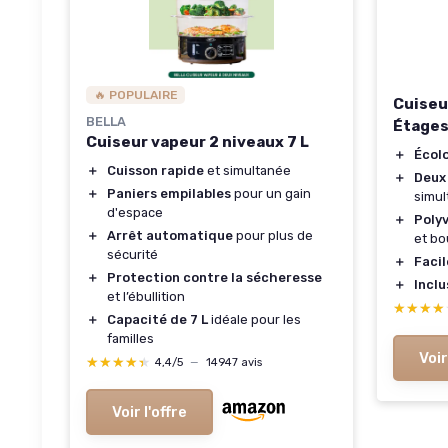
🔥 POPULAIRE
Cuiseu
BELLA
Étages
Cuiseur vapeur 2 niveaux 7 L
＋
Écol
＋
Cuisson rapide
et simultanée
＋
Deux
＋
Paniers empilables
pour un gain
simul
d'espace
＋
Poly
＋
Arrêt automatique
pour plus de
et bo
sécurité
＋
Facil
＋
Protection contre la sécheresse
＋
Inclu
et l’ébullition
★★★★
★★★★
＋
Capacité de 7 L
idéale pour les
familles
Voir
★★★★★
★★★★★
4,4/5
—
14947 avis
Voir l'offre