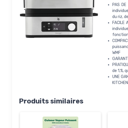
PAS DE 
individu
du riz, 
FACILE A
individu
fonctio
COMPAC
puissanc
WMF
GARANTIE
PRATIQUE
de 1,1L 
UNE GAM
KITCHENm
Produits similaires