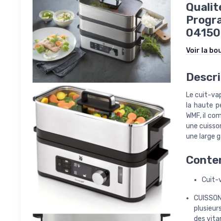
Qualit
Progr
04150
Voir la bo
Descri
Le cuit-va
la haute p
WMF, il co
une cuisso
une large 
Conten
Cuit-
CUISSON 
plusieur
des vita