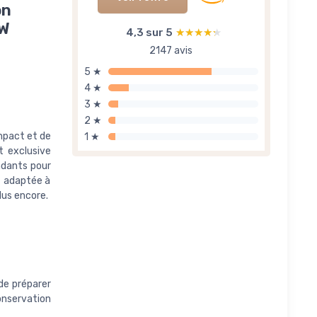
on
0W
4,3 sur 5
★★★★★
★★★★★
2147 avis
5 ★
4 ★
3 ★
2 ★
mpact et de
1 ★
t exclusive
ndants pour
– adaptée à
lus encore.
de préparer
onservation