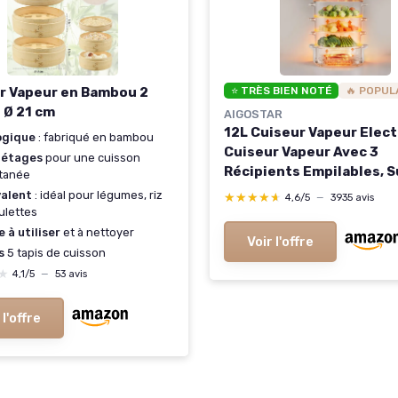
r Vapeur en Bambou 2
⭐ TRÈS BIEN NOTÉ
🔥 POPUL
 Ø 21 cm
AIGOSTAR
12L Cuiseur Vapeur Elect
ogique
: fabriqué en bambou
Cuiseur Vapeur Avec 3
 étages
pour une cuisson
Récipients Empilables, 
tanée
Pour Cuire les œufs, Min
valent
: idéal pour légumes, riz
★★★★★
★★★★★
4,6/5
—
3935 avis
de 60 Minutes, Récipient
ulettes
Cuire le riz, Sans BPA, 90
e à utiliser
et à nettoyer
Voir l'offre
s
5 tapis de cuisson
★
★
4,1/5
—
53 avis
 l'offre