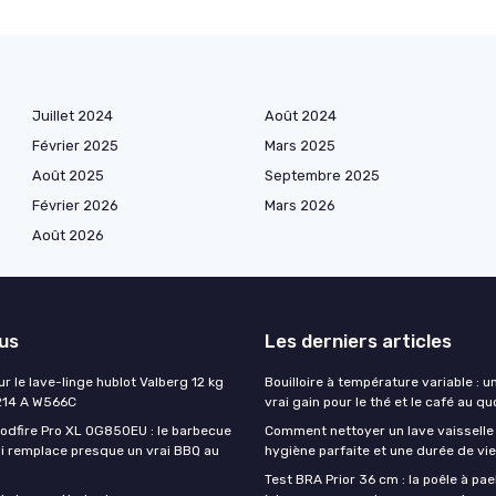
Juillet 2024
Août 2024
Février 2025
Mars 2025
Août 2025
Septembre 2025
Février 2026
Mars 2026
Août 2026
lus
Les derniers articles
ur le lave-linge hublot Valberg 12 kg
Bouilloire à température variable : u
214 A W566C
vrai gain pour le thé et le café au qu
oodfire Pro XL OG850EU : le barbecue
Comment nettoyer un lave vaisselle
ui remplace presque un vrai BBQ au
hygiène parfaite et une durée de vi
Test BRA Prior 36 cm : la poêle à paell