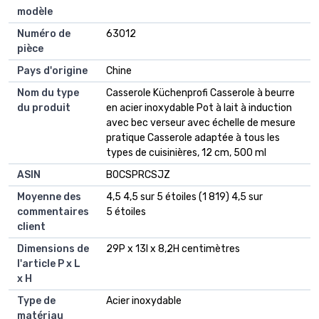
modèle
Numéro de
63012
pièce
Pays d'origine
Chine
Nom du type
Casserole Küchenprofi Casserole à beurre
du produit
en acier inoxydable Pot à lait à induction
avec bec verseur avec échelle de mesure
pratique Casserole adaptée à tous les
types de cuisinières, 12 cm, 500 ml
ASIN
B0CSPRCSJZ
Moyenne des
4,5 4,5 sur 5 étoiles (1 819) 4,5 sur
commentaires
5 étoiles
client
Dimensions de
29P x 13l x 8,2H centimètres
l'article P x L
x H
Type de
Acier inoxydable
matériau