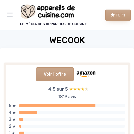
Panneau de gestion des cookies
TOPs
LE MÉDIA DES APPAREILS DE CUISINE
WECOOK
Voir l'offre
4,5 sur 5
★★★★★
★★★★★
1819 avis
5 ★
4 ★
3 ★
2 ★
1 ★