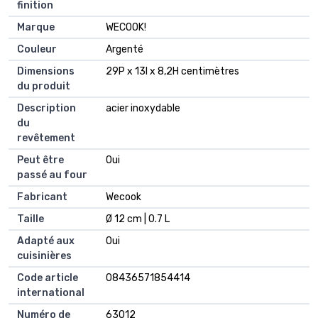
finition
Marque
WECOOK!
Couleur
Argenté
Dimensions
29P x 13l x 8,2H centimètres
du produit
Description
acier inoxydable
du
revêtement
Peut être
Oui
passé au four
Fabricant
Wecook
Taille
Ø 12 cm | 0.7 L
Adapté aux
Oui
cuisinières
Code article
08436571854414
international
Numéro de
63012