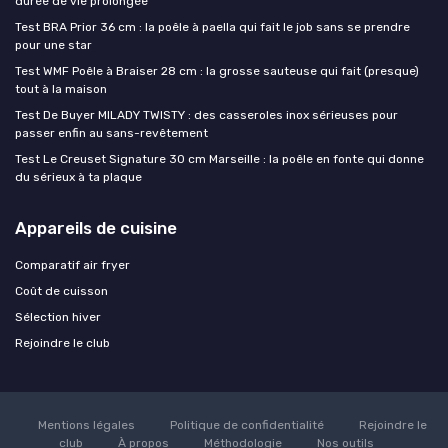
durée de vie prolongée
Test BRA Prior 36 cm : la poêle à paella qui fait le job sans se prendre
pour une star
Test WMF Poêle à Braiser 28 cm : la grosse sauteuse qui fait (presque)
tout à la maison
Test De Buyer MILADY TWISTY : des casseroles inox sérieuses pour
passer enfin au sans-revêtement
Test Le Creuset Signature 30 cm Marseille : la poêle en fonte qui donne
du sérieux à ta plaque
Appareils de cuisine
Comparatif air fryer
Coût de cuisson
Sélection hiver
Rejoindre le club
Mentions légales
Politique de confidentialité
Rejoindre le
club
À propos
Méthodologie
Nos outils