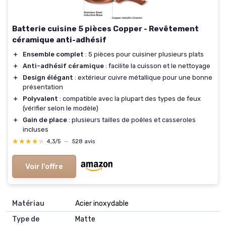
Batterie cuisine 5 pièces Copper - Revêtement
céramique anti-adhésif
＋
Ensemble complet
: 5 pièces pour cuisiner plusieurs plats
＋
Anti-adhésif céramique
: facilite la cuisson et le nettoyage
＋
Design élégant
: extérieur cuivre métallique pour une bonne
présentation
＋
Polyvalent
: compatible avec la plupart des types de feux
(vérifier selon le modèle)
＋
Gain de place
: plusieurs tailles de poêles et casseroles
incluses
★★★★★
★★★★★
4,3/5
—
528 avis
Voir l'offre
Matériau
Acier inoxydable
Type de
Matte