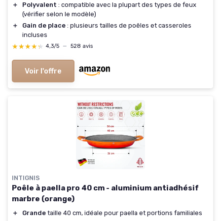
＋
Polyvalent
: compatible avec la plupart des types de feux
(vérifier selon le modèle)
＋
Gain de place
: plusieurs tailles de poêles et casseroles
incluses
★★★★★
★★★★★
4,3/5
—
528 avis
Voir l'offre
INTIGNIS
Poêle à paella pro 40 cm - aluminium antiadhésif
marbre (orange)
＋
Grande
taille 40 cm, idéale pour paella et portions familiales