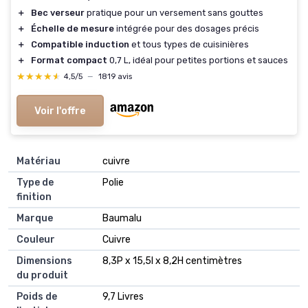
＋
Bec verseur
pratique pour un versement sans gouttes
＋
Échelle de mesure
intégrée pour des dosages précis
＋
Compatible induction
et tous types de cuisinières
＋
Format compact
0,7 L, idéal pour petites portions et sauces
★★★★★
★★★★★
4,5/5
—
1819 avis
Voir l'offre
Matériau
cuivre
Type de
Polie
finition
Marque
Baumalu
Couleur
Cuivre
Dimensions
8,3P x 15,5l x 8,2H centimètres
du produit
Poids de
9,7 Livres