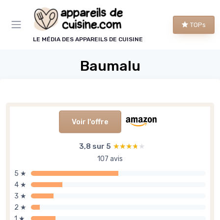
Panneau de gestion des cookies
TOPs
LE MÉDIA DES APPAREILS DE CUISINE
Baumalu
Voir l'offre
3,8 sur 5
★★★★★
★★★★★
107 avis
5 ★
4 ★
3 ★
2 ★
1 ★