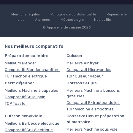
Mentions légales
Politique de confidentialité
Rejoindre le
club
À propos
Méthodologie
Nos outils
© Appareils de cuisine 2026
Nos meilleurs comparatifs
Préparation culinaire
Cuisson
Meilleurs Blender
Meilleurs Air fryer
Comparatif Blender chauffant
Comparatif Micro-ondes
TOP Hachoir électrique
TOP Cuiseur vapeur
Petit déjeuner
Boissons et jus
Meilleurs Machine à capsules
Meilleurs Machine à boissons
gazeuses
Comparatif Grille-pain
Comparatif Extracteur de jus
TOP Toaster
TOP Machine à smoothies
Cuisson conviviale
Conservation et préparation
alimentaire
Meilleurs Barbecue électrique
Meilleurs Machine sous vide
Comparatif Grill électrique