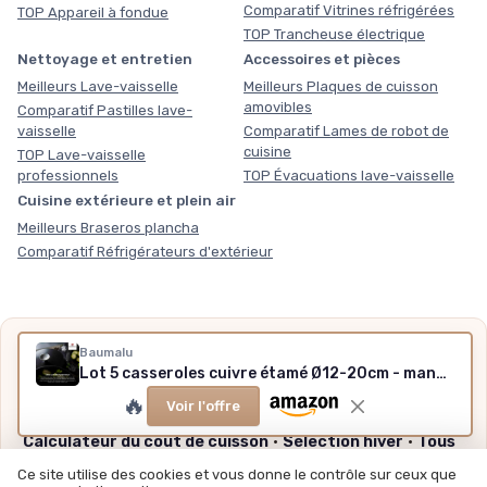
Comparatif Vitrines réfrigérées
TOP Appareil à fondue
TOP Trancheuse électrique
Nettoyage et entretien
Accessoires et pièces
Meilleurs Lave-vaisselle
Meilleurs Plaques de cuisson
amovibles
Comparatif Pastilles lave-
vaisselle
Comparatif Lames de robot de
cuisine
TOP Lave-vaisselle
professionnels
TOP Évacuations lave-vaisselle
Cuisine extérieure et plein air
Meilleurs Braseros plancha
Comparatif Réfrigérateurs d'extérieur
Nos outils gratuits
Baumalu
Lot 5 casseroles cuivre étamé Ø12-20cm - manches fonte - Gaz - Made in Alsace
Des chiffres plutôt que des impressions, sans inscription,
🔥
méthode et sources expliquées.
Voir l'offre
Calculateur du coût de cuisson
·
Sélection hiver
·
Tous
nos outils
Ce site utilise des cookies et vous donne le contrôle sur ceux que