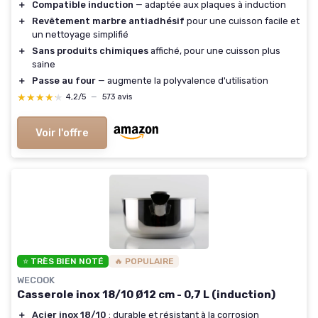
＋
Compatible induction
— adaptée aux plaques à induction
＋
Revêtement marbre antiadhésif
pour une cuisson facile et
un nettoyage simplifié
＋
Sans produits chimiques
affiché, pour une cuisson plus
saine
＋
Passe au four
— augmente la polyvalence d'utilisation
★★★★★
★★★★★
4,2/5
—
573 avis
Voir l'offre
⭐ TRÈS BIEN NOTÉ
🔥 POPULAIRE
WECOOK
Casserole inox 18/10 Ø12 cm - 0,7 L (induction)
＋
Acier inox 18/10
: durable et résistant à la corrosion