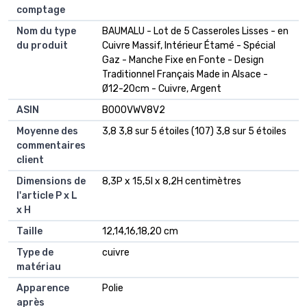
comptage
Nom du type
BAUMALU - Lot de 5 Casseroles Lisses - en
du produit
Cuivre Massif, Intérieur Étamé - Spécial
Gaz - Manche Fixe en Fonte - Design
Traditionnel Français Made in Alsace -
Ø12-20cm - Cuivre, Argent
ASIN
B000VWV8V2
Moyenne des
3,8 3,8 sur 5 étoiles (107) 3,8 sur 5 étoiles
commentaires
client
Dimensions de
8,3P x 15,5l x 8,2H centimètres
l'article P x L
x H
Taille
12,14,16,18,20 cm
Type de
cuivre
matériau
Apparence
Polie
après