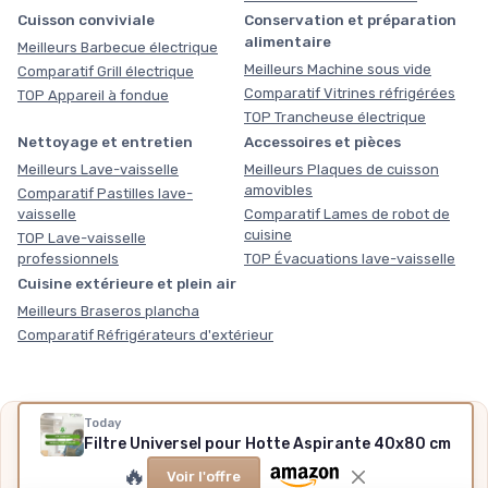
Cuisson conviviale
Conservation et préparation
alimentaire
Meilleurs Barbecue électrique
Meilleurs Machine sous vide
Comparatif Grill électrique
Comparatif Vitrines réfrigérées
TOP Appareil à fondue
TOP Trancheuse électrique
Nettoyage et entretien
Accessoires et pièces
Meilleurs Lave-vaisselle
Meilleurs Plaques de cuisson
amovibles
Comparatif Pastilles lave-
vaisselle
Comparatif Lames de robot de
cuisine
TOP Lave-vaisselle
professionnels
TOP Évacuations lave-vaisselle
Cuisine extérieure et plein air
Meilleurs Braseros plancha
Comparatif Réfrigérateurs d'extérieur
Today
Nos outils gratuits
Filtre Universel pour Hotte Aspirante 40x80 cm
Des chiffres plutôt que des impressions, sans inscription,
🔥
Voir l'offre