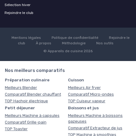
Sélection hiver
Rejoindre le club
Mentions légales
Politique de confidentialité
Rejoindre le
club
À propos
Méthodologie
Nos outils
© Appareils de cuisine 2026
Nos meilleurs comparatifs
Préparation culinaire
Cuisson
Meilleurs Blender
Meilleurs Air fryer
Comparatif Blender chauffant
Comparatif Micro-ondes
TOP Hachoir électrique
TOP Cuiseur vapeur
Petit déjeuner
Boissons et jus
Meilleurs Machine à capsules
Meilleurs Machine à boissons
gazeuses
Comparatif Grille-pain
Comparatif Extracteur de jus
TOP Toaster
TOP Machine à smoothies