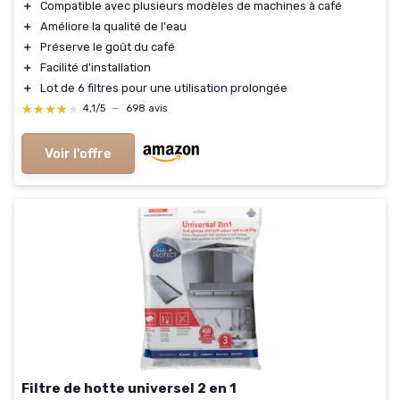
＋
Compatible avec plusieurs modèles de machines à café
＋
Améliore la qualité de l'eau
＋
Préserve le goût du café
＋
Facilité d'installation
＋
Lot de 6 filtres pour une utilisation prolongée
★★★★★
★★★★★
4,1/5
—
698 avis
Voir l'offre
Filtre de hotte universel 2 en 1