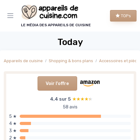
Panneau de gestion des cookies
TOPs
LE MÉDIA DES APPAREILS DE CUISINE
Today
Appareils de cuisine
Shopping & bons plans
Accessoires et pièce
Voir l'offre
4,4 sur 5
★★★★★
★★★★★
58 avis
5 ★
4 ★
3 ★
2 ★