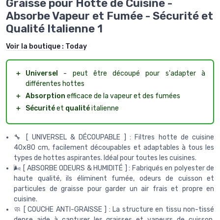
Graisse pour Hotte de Cuisine -
Absorbe Vapeur et Fumée - Sécurité et
Qualité Italienne 1
Voir la boutique :
Today
＋
Universel
- peut être découpé pour s'adapter à
différentes hottes
＋
Absorption
efficace de la vapeur et des fumées
＋
Sécurité
et
qualité
italienne
🔧 [ UNIVERSEL & DÉCOUPABLE ] : Filtres hotte de cuisine
40x80 cm, facilement découpables et adaptables à tous les
types de hottes aspirantes. Idéal pour toutes les cuisines.
🌬️ [ ABSORBE ODEURS & HUMIDITÉ ] : Fabriqués en polyester de
haute qualité, ils éliminent fumée, odeurs de cuisson et
particules de graisse pour garder un air frais et propre en
cuisine.
🧼 [ COUCHE ANTI-GRAISSE ] : La structure en tissu non-tissé
dense aide à capturer les graisses et vapeurs de cuisson,