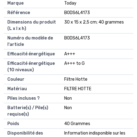
Marque
‎Today
Référence
‎B0DS6L4173
Dimensions du produit
‎30 x 15 x 2,5 cm; 40 grammes
(L x l x h)
Numéro du modèle de
‎B0DS6L4173
l'article
Efficacité énergétique
‎A+++
Efficacité énergétique
‎A+++ to G
(10 niveaux)
Couleur
‎Filtre Hotte
Matériau
‎FILTRE HOTTE
Piles incluses ?
‎Non
Batterie(s) / Pile(s)
‎Non
requise(s)
Poids
‎40 Grammes
Disponibilité des
‎Information indisponible sur les