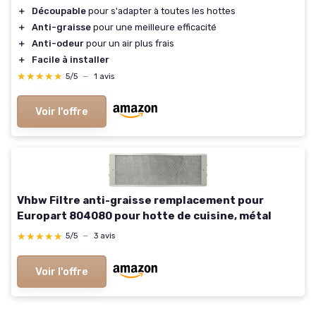
＋
Découpable
pour s'adapter à toutes les hottes
＋
Anti-graisse
pour une meilleure efficacité
＋
Anti-odeur
pour un air plus frais
＋
Facile à installer
★★★★★
★★★★★
5/5
—
1 avis
Voir l'offre
Vhbw Filtre anti-graisse remplacement pour
Europart 804080 pour hotte de cuisine, métal
★★★★★
★★★★★
5/5
—
3 avis
Voir l'offre