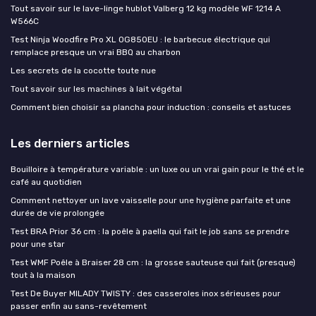
Tout savoir sur le lave-linge hublot Valberg 12 kg modèle WF 1214 A
W566C
Test Ninja Woodfire Pro XL OG850EU : le barbecue électrique qui
remplace presque un vrai BBQ au charbon
Les secrets de la cocotte toute nue
Tout savoir sur les machines à lait végétal
Comment bien choisir sa plancha pour induction : conseils et astuces
Les derniers articles
Bouilloire à température variable : un luxe ou un vrai gain pour le thé et le
café au quotidien
Comment nettoyer un lave vaisselle pour une hygiène parfaite et une
durée de vie prolongée
Test BRA Prior 36 cm : la poêle à paella qui fait le job sans se prendre
pour une star
Test WMF Poêle à Braiser 28 cm : la grosse sauteuse qui fait (presque)
tout à la maison
Test De Buyer MILADY TWISTY : des casseroles inox sérieuses pour
passer enfin au sans-revêtement