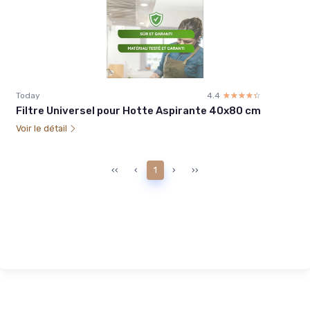
Today
4.4
☆☆☆☆☆
★★★★★
Filtre Universel pour Hotte Aspirante 40x80 cm
Voir le détail
‹‹
‹
1
›
››