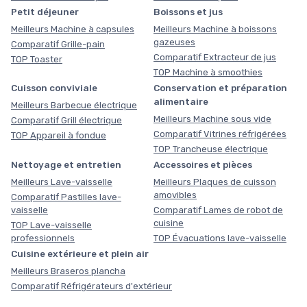
Petit déjeuner
Boissons et jus
Meilleurs Machine à capsules
Meilleurs Machine à boissons
gazeuses
Comparatif Grille-pain
Comparatif Extracteur de jus
TOP Toaster
TOP Machine à smoothies
Cuisson conviviale
Conservation et préparation
alimentaire
Meilleurs Barbecue électrique
Meilleurs Machine sous vide
Comparatif Grill électrique
Comparatif Vitrines réfrigérées
TOP Appareil à fondue
TOP Trancheuse électrique
Nettoyage et entretien
Accessoires et pièces
Meilleurs Lave-vaisselle
Meilleurs Plaques de cuisson
amovibles
Comparatif Pastilles lave-
vaisselle
Comparatif Lames de robot de
cuisine
TOP Lave-vaisselle
professionnels
TOP Évacuations lave-vaisselle
Cuisine extérieure et plein air
Meilleurs Braseros plancha
Comparatif Réfrigérateurs d'extérieur