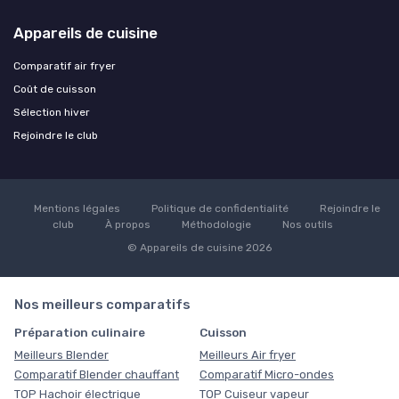
Appareils de cuisine
Comparatif air fryer
Coût de cuisson
Sélection hiver
Rejoindre le club
Mentions légales
Politique de confidentialité
Rejoindre le
club
À propos
Méthodologie
Nos outils
© Appareils de cuisine 2026
Nos meilleurs comparatifs
Préparation culinaire
Cuisson
Meilleurs Blender
Meilleurs Air fryer
Comparatif Blender chauffant
Comparatif Micro-ondes
TOP Hachoir électrique
TOP Cuiseur vapeur