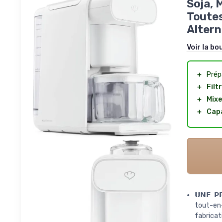
Soja, 
Toutes
Altern
Voir la bo
＋
Prép
＋
Filt
＋
Mixe
＋
Capa
𝗨𝗡𝗘 𝗣
tout-en
fabrica