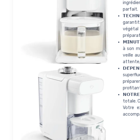
ingrédie
parfait.
𝗧𝗘𝗖𝗛𝗡
garantit
végétal
préparat
𝗠𝗜𝗡𝗨
à son m
veille a
attente,
𝗗𝗘́𝗣𝗘
superflu
prépare
profitan
𝗡𝗢𝗧𝗥
totale. 
Votre e
accompag