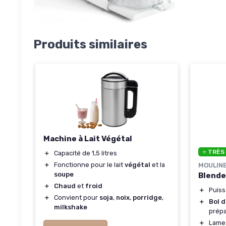
Produits similaires
Machine à Lait Végétal
⭐ TRÈS
＋
Capacité de 1,5 litres
＋
Fonctionne pour le lait
végétal
et la
MOULIN
soupe
Blende
＋
Chaud
et
froid
＋
Puiss
＋
Convient pour
soja
,
noix
,
porridge
,
＋
Bol d
milkshake
prépa
＋
Lame