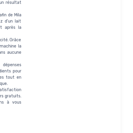
un résultat
rafin de Mila
z d'un lait
t après la
ticité. Grâce
machine la
sans aucune
 aux dépenses
dients pour
les tout en
que.
satisfaction
rs gratuits.
ons à vous