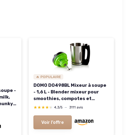
🔥 POPULAIRE
DOMO DO498BL Mixeur à soupe
soupe -
- 1,6 L - Blender mixeur pour
milk,
smoothies, compotes et
hunky,
boissons végétales - 3
★★★★★
★★★★★
4,3/5
—
3111 avis
- 2,2 L
programmes - Argent/Noir
Voir l'offre