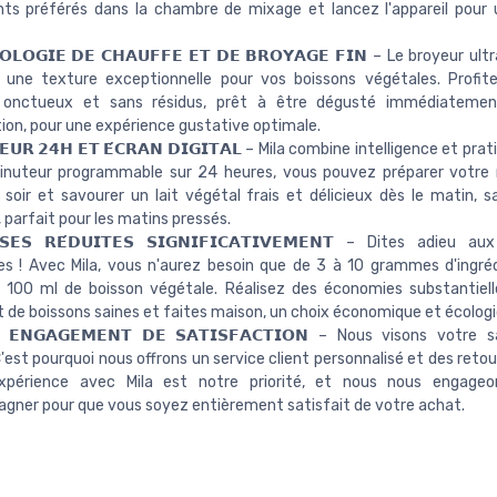
nts préférés dans la chambre de mixage et lancez l'appareil pour 
𝗢𝗟𝗢𝗚𝗜𝗘 𝗗𝗘 𝗖𝗛𝗔𝗨𝗙𝗙𝗘 𝗘𝗧 𝗗𝗘 𝗕𝗥𝗢𝗬𝗔𝗚𝗘 𝗙𝗜𝗡 – Le broyeur ult
 une texture exceptionnelle pour vos boissons végétales. Profite
 onctueux et sans résidus, prêt à être dégusté immédiatemen
ion, pour une expérience gustative optimale.
𝗘𝗨𝗥 𝟮𝟰𝗛 𝗘𝗧 𝗘́𝗖𝗥𝗔𝗡 𝗗𝗜𝗚𝗜𝗧𝗔𝗟 – Mila combine intelligence et pra
inuteur programmable sur 24 heures, vous pouvez préparer votre 
u soir et savourer un lait végétal frais et délicieux dès le matin, 
 parfait pour les matins pressés.
𝗡𝗦𝗘𝗦 𝗥𝗘́𝗗𝗨𝗜𝗧𝗘𝗦 𝗦𝗜𝗚𝗡𝗜𝗙𝗜𝗖𝗔𝗧𝗜𝗩𝗘𝗠𝗘𝗡𝗧 – Dites adieu
es ! Avec Mila, vous n'aurez besoin que de 3 à 10 grammes d'ingré
r 100 ml de boisson végétale. Réalisez des économies substantiel
t de boissons saines et faites maison, un choix économique et écologi
 𝗘𝗡𝗚𝗔𝗚𝗘𝗠𝗘𝗡𝗧 𝗗𝗘 𝗦𝗔𝗧𝗜𝗦𝗙𝗔𝗖𝗧𝗜𝗢𝗡 – Nous visons votre 
C'est pourquoi nous offrons un service client personnalisé et des retou
xpérience avec Mila est notre priorité, et nous nous engage
ner pour que vous soyez entièrement satisfait de votre achat.