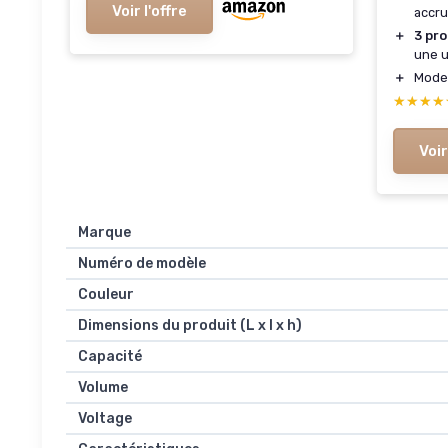
Voir l'offre
accr
＋
3 pr
une ut
＋
Mod
★★★★
★★★★
Voir
Marque
Numéro de modèle
Couleur
Dimensions du produit (L x l x h)
Capacité
Volume
Voltage