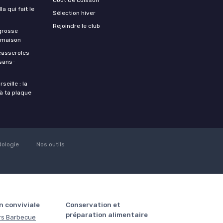
a qui fait le
Sélection hiver
Rejoindre le club
 grosse
a maison
casseroles
 sans-
eille : la
à ta plaque
ologie
Nos outils
n conviviale
Conservation et
préparation alimentaire
rs Barbecue