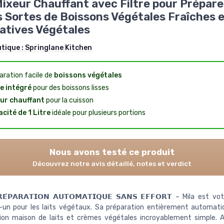
Mixeur Chauffant avec Filtre pour Prépare
 Sortes de Boissons Végétales Fraîches 
atives Végétales
utique :
Springlane Kitchen
aration facile de
boissons végétales
re intégré
pour des boissons lisses
ur chauffant
pour la cuisson
cité de 1 Litre
idéale pour plusieurs portions
Nous avons testé ce produit
Découvrez notre avis détaillé, notes et verdict
𝗥𝗘́𝗣𝗔𝗥𝗔𝗧𝗜𝗢𝗡 𝗔𝗨𝗧𝗢𝗠𝗔𝗧𝗜𝗤𝗨𝗘 𝗦𝗔𝗡𝗦 𝗘𝗙𝗙𝗢𝗥𝗧 – Mila est v
-un pour les laits végétaux. Sa préparation entièrement automati
tion maison de laits et crèmes végétales incroyablement simple. 