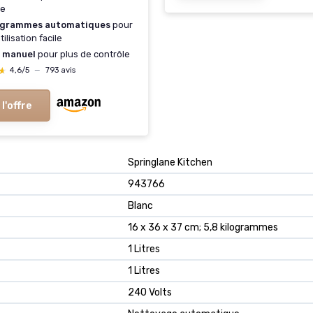
ue
ogrammes automatiques
pour
ilisation facile
e
manuel
pour plus de contrôle
★
★
4,6/5
—
793 avis
 l'offre
‎Springlane Kitchen
‎943766
‎Blanc
‎16 x 36 x 37 cm; 5,8 kilogrammes
‎1 Litres
‎1 Litres
‎240 Volts