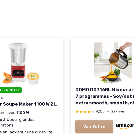
DOMO DO716BL Mixeur à 
 BIEN NOTÉ
7 programmes - Soy/nut 
EX
extra smooth, smooth, c
r Soupe Maker 1100 W 2 L
jam, juice et blend/clean 
★★★★★
★★★★★
4,2/5
—
227 avis
ant avec
1100 W
e 2 L
pour grandes
rations
Voir l'offre
s en
inox
pour une durabilité