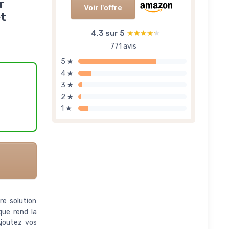
r
Voir l'offre
et
4,3 sur 5
★★★★★
★★★★★
771 avis
5 ★
4 ★
3 ★
2 ★
1 ★
otre solution
que rend la
Ajoutez vos