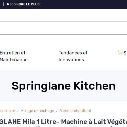
|
REJOINDRE LE CLUB
Entretien et
Tendances et
S
Maintenance
Innovations
Springlane Kitchen
culinaire
Mixage et hachage
Blender chauffant
LANE Mila 1 Litre– Machine à Lait Végéta