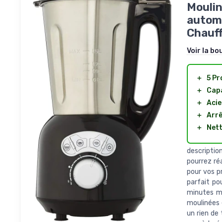
Moulin
automa
Chauff
Voir la bo
＋
5 P
＋
Capa
＋
Acie
＋
Arr
＋
Nett
descriptio
pourrez ré
pour vos pr
parfait po
minutes m
moulinées 
un rien de 