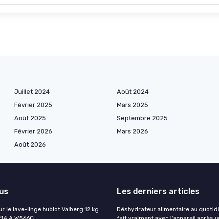
Juillet 2024
Août 2024
Février 2025
Mars 2025
Août 2025
Septembre 2025
Février 2026
Mars 2026
Août 2026
lus
Les derniers articles
ur le lave-linge hublot Valberg 12 kg
Déshydrateur alimentaire au quotidi
214 A W566C
fait vraiment avec l'appareil après 