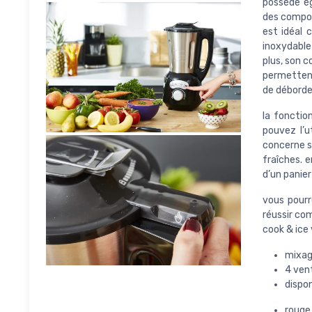
possède ég
des compot
est idéal 
inoxydable
plus, son c
permettent
de déborde
la fonctio
pouvez l’u
concerne sa
fraîches. 
d’un panier
vous pourr
réussir com
cook & ice 
mixage
4 ven
dispon
rouge 