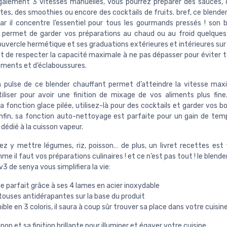
alement 3 vitesses manuelles, vous pourrez préparer des sauces, 
es, des smoothies ou encore des cocktails de fruits. bref, ce blender
car il concentre l’essentiel pour tous les gourmands pressés ! son b
 permet de garder vos préparations au chaud ou au froid quelque
ouvercle hermétique et ses graduations extérieures et intérieures sur 
 de respecter la capacité maximale à ne pas dépasser pour éviter t
ments et d’éclaboussures.
n pulse de ce blender chauffant permet d’atteindre la vitesse max
tiliser pour avoir une finition de mixage de vos aliments plus fine
 fonction glace pilée, utilisez-là pour des cocktails et garder vos b
enfin, sa fonction auto-nettoyage est parfaite pour un gain de temp
 dédié à la cuisson vapeur.
ez y mettre légumes, riz, poisson… de plus, un livret recettes est 
me il faut vos préparations culinaires ! et ce n’est pas tout ! le blend
v3 de senya vous simplifiera la vie:
 parfait grâce à ses 4 lames en acier inoxydable
touses antidérapantes sur la base du produit
ible en 3 coloris, il saura à coup sûr trouver sa place dans votre cuisine
pop et sa finition brillante pour illuminer et égayer votre cuisine