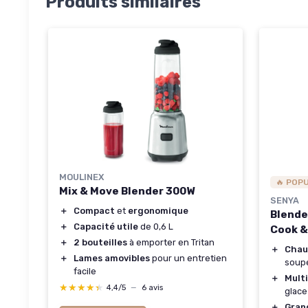
Produits similaires
MOULINEX
🔥 POP
Mix & Move Blender 300W
SENYA
＋
Compact
et
ergonomique
Blende
＋
Capacité utile
de 0,6 L
Cook &
＋
2 bouteilles
à emporter en Tritan
＋
Chau
＋
Lames amovibles
pour un entretien
soup
facile
＋
Mult
★★★★★
★★★★★
4,4/5
—
6 avis
glace
＋
Gran