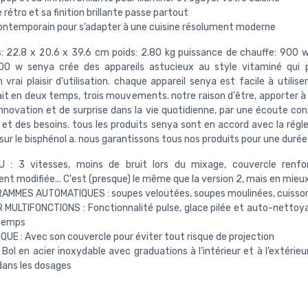
rétro et sa finition brillante passe partout
contemporain pour s’adapter à une cuisine résolument moderne
: 22.8 x 20.6 x 39.6 cm poids: 2.80 kg puissance de chauffe: 900 
00 w senya crée des appareils astucieux au style vitaminé qui 
 vrai plaisir d’utilisation. chaque appareil senya est facile à utilis
ait en deux temps, trois mouvements. notre raison d'être, apporter à 
innovation et de surprise dans la vie quotidienne, par une écoute co
et des besoins. tous les produits senya sont en accord avec la rég
sur le bisphénol a. nous garantissons tous nos produits pour une durée
 : 3 vitesses, moins de bruit lors du mixage, couvercle renfo
nt modifiée... C'est (presque) le même que la version 2, mais en mieux
AMMES AUTOMATIQUES : soupes veloutées, soupes moulinées, cuisso
MULTIFONCTIONS : Fonctionnalité pulse, glace pilée et auto-nettoy
 temps
UE : Avec son couvercle pour éviter tout risque de projection
 Bol en acier inoxydable avec graduations à l’intérieur et à l’extérie
dans les dosages