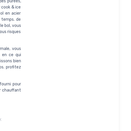
des purées,
 cook & ice
ol en acier
s temps. de
le bol, vous
ous risques
imale, vous
. en ce qui
oissons bien
s. profitez
fourni pour
er chauffant
: