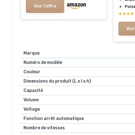
Voir l'offre
＋
Puis
★★★★
★★★★
Voir
Marque
Numéro de modèle
Couleur
Dimensions du produit (L x l x h)
Capacité
Volume
Voltage
Fonction arrêt automatique
Nombre de vitesses