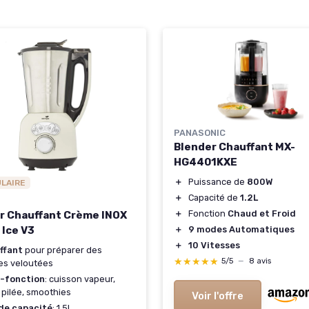
PANASONIC
Blender Chauffant MX-
HG4401KXE
＋
Puissance de
800W
ULAIRE
＋
Capacité de
1.2L
＋
Fonction
Chaud et Froid
r Chauffant Crème INOX
 Ice V3
＋
9 modes Automatiques
＋
10 Vitesses
ffant
pour préparer des
★★★★★
★★★★★
5/5
—
8 avis
es veloutées
i-fonction
: cuisson vapeur,
 pilée, smoothies
Voir l'offre
de capacité
: 1,5L