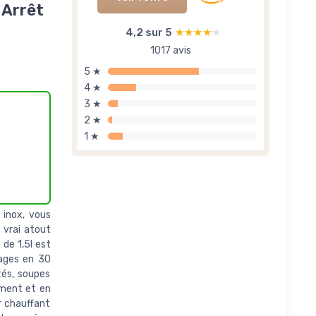
 Arrêt
4,2 sur 5
★★★★★
★★★★★
1017 avis
5 ★
4 ★
3 ★
2 ★
1 ★
 inox, vous
 vrai atout
 de 1,5l est
tages en 30
és, soupes
ement et en
er chauffant