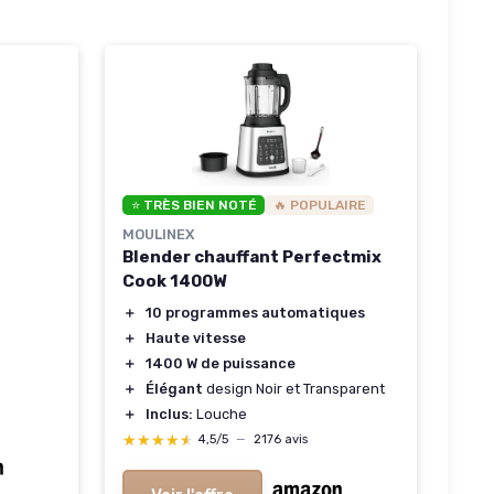
⭐ TRÈS BIEN NOTÉ
🔥 POPULAIRE
MOULINEX
Blender chauffant Perfectmix
Cook 1400W
＋
10 programmes automatiques
＋
Haute vitesse
＋
1400 W de puissance
＋
Élégant
design Noir et Transparent
＋
Inclus:
Louche
★★★★★
★★★★★
4,5/5
—
2176 avis