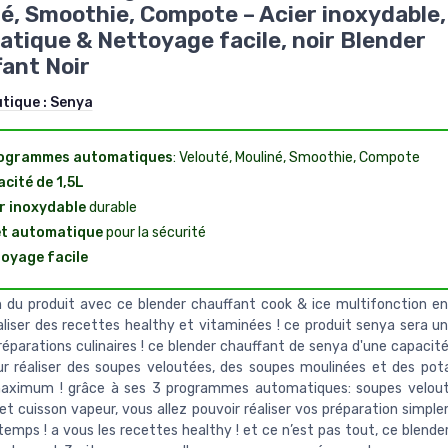
é, Smoothie, Compote – Acier inoxydable,
tique & Nettoyage facile, noir Blender
ant Noir
utique :
Senya
rogrammes automatiques
: Velouté, Mouliné, Smoothie, Compote
cité de 1,5L
r inoxydable
durable
êt automatique
pour la sécurité
oyage facile
n du produit avec ce blender chauffant cook & ice multifonction en
aliser des recettes healthy et vitaminées ! ce produit senya sera un
éparations culinaires ! ce blender chauffant de senya d'une capacité
ur réaliser des soupes veloutées, des soupes moulinées et des po
aximum ! grâce à ses 3 programmes automatiques: soupes velout
et cuisson vapeur, vous allez pouvoir réaliser vos préparation simpl
temps ! a vous les recettes healthy ! et ce n’est pas tout, ce blend