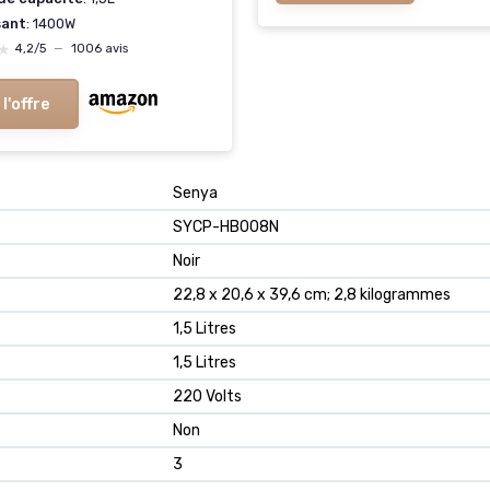
sant
: 1400W
★
★
4,2/5
—
1006 avis
 l'offre
‎Senya
‎SYCP-HB008N
‎Noir
‎22,8 x 20,6 x 39,6 cm; 2,8 kilogrammes
‎1,5 Litres
‎1,5 Litres
‎220 Volts
‎Non
‎3