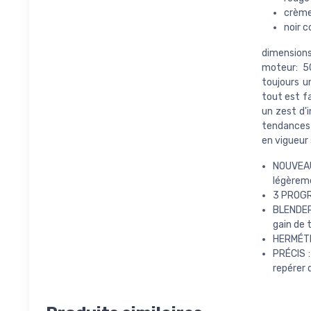
crème 
noir 
dimensions
moteur: 5
toujours un
tout est f
un zest d'
tendances 
en vigueur 
NOUVEAU
légèreme
3 PROGR
BLENDER 
gain de
HERMÉTIQ
PRÉCIS :
repérer 