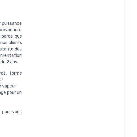
w puissance
provoquent
er parce que
nos clients
nstante des
lementation
 de 2 ans.
rcé, forme
 !
n vapeur
age pour un
ur pour vous