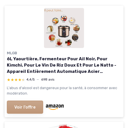
MLGB
6L Yaourtière, Fermenteur Pour Ail Noir, Pour
Kimchi, Pour Le Vin De Riz Doux Et Pour Le Natto -
Appareil Entièrement Automatique Acier
Inoxydable
★★★★★
★★★★★
4,4/5
—
698 avis
L'abus d'alcool est dangereux pour la santé, à consommer avec
modération.
Voir l'offre