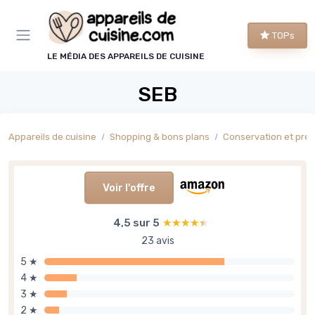
Panneau de gestion des cookies
TOPs
LE MÉDIA DES APPAREILS DE CUISINE
SEB
Appareils de cuisine
Shopping & bons plans
Conservation et préparation al
Voir l'offre
4,5 sur 5
★★★★★
★★★★★
23 avis
5 ★
4 ★
3 ★
2 ★