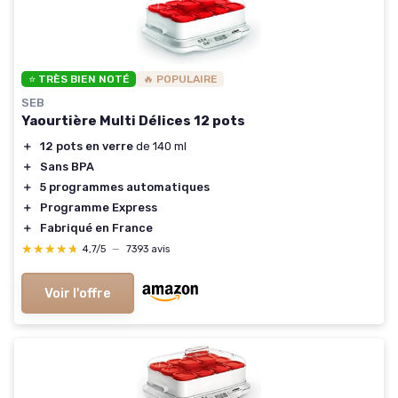
⭐ TRÈS BIEN NOTÉ
🔥 POPULAIRE
SEB
Yaourtière Multi Délices 12 pots
＋
12 pots en verre
de 140 ml
＋
Sans BPA
＋
5 programmes automatiques
＋
Programme Express
＋
Fabriqué en France
★★★★★
★★★★★
4,7/5
—
7393 avis
Voir l'offre