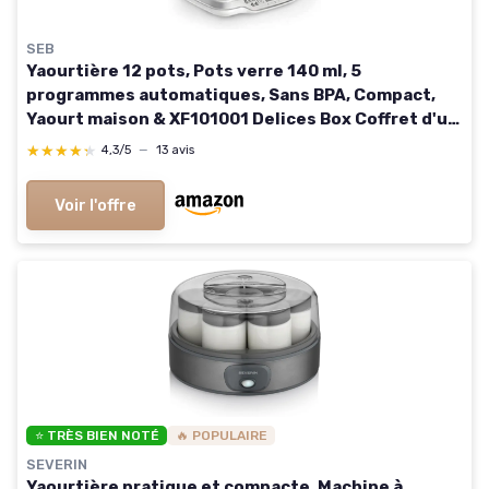
SEB
Yaourtière 12 pots, Pots verre 140 ml, 5
programmes automatiques, Sans BPA, Compact,
Yaourt maison & XF101001 Delices Box Coffret d'un
Bac 1 L Yaourt-Fromage Blanc avec Égouttoir
★★★★★
★★★★★
4,3/5
—
13 avis
Voir l'offre
⭐ TRÈS BIEN NOTÉ
🔥 POPULAIRE
SEVERIN
Yaourtière pratique et compacte, Machine à