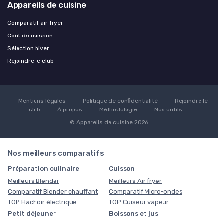
Appareils de cuisine
Comparatif air fryer
Coût de cuisson
Sélection hiver
Rejoindre le club
Mentions légales
Politique de confidentialité
Rejoindre le
club
À propos
Méthodologie
Nos outils
© Appareils de cuisine 2026
Nos meilleurs comparatifs
Préparation culinaire
Cuisson
Meilleurs Blender
Meilleurs Air fryer
Comparatif Blender chauffant
Comparatif Micro-ondes
TOP Hachoir électrique
TOP Cuiseur vapeur
Petit déjeuner
Boissons et jus