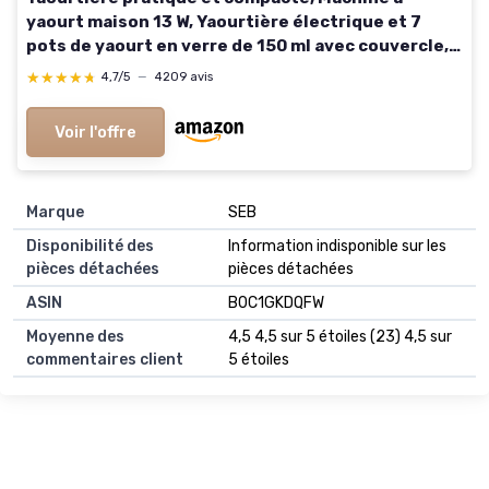
yaourt maison 13 W, Yaourtière électrique et 7
pots de yaourt en verre de 150 ml avec couvercle,
garanti sans BPA, anthracite, JG 3510 Yaourtière
★★★★★
★★★★★
4,7/5
—
4209 avis
Gris anthracite
Voir l'offre
Marque
‎SEB
Disponibilité des
‎Information indisponible sur les
pièces détachées
pièces détachées
ASIN
B0C1GKDQFW
Moyenne des
4,5 4,5 sur 5 étoiles (23) 4,5 sur
commentaires client
5 étoiles