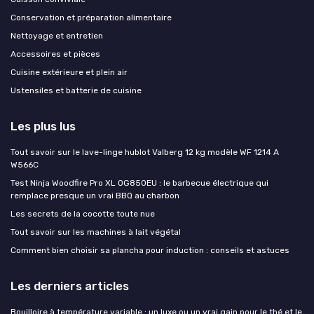
Conservation et préparation alimentaire
Nettoyage et entretien
Accessoires et pièces
Cuisine extérieure et plein air
Ustensiles et batterie de cuisine
Les plus lus
Tout savoir sur le lave-linge hublot Valberg 12 kg modèle WF 1214 A
W566C
Test Ninja Woodfire Pro XL OG850EU : le barbecue électrique qui
remplace presque un vrai BBQ au charbon
Les secrets de la cocotte toute nue
Tout savoir sur les machines à lait végétal
Comment bien choisir sa plancha pour induction : conseils et astuces
Les derniers articles
Bouilloire à température variable : un luxe ou un vrai gain pour le thé et le