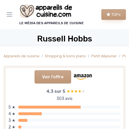
Panneau de gestion des cookies
TOPs
LE MÉDIA DES APPAREILS DE CUISINE
Russell Hobbs
Appareils de cuisine
Shopping & bons plans
Petit déjeuner
Pré
Voir l'offre
4,3 sur 5
★★★★★
★★★★★
303 avis
5 ★
4 ★
3 ★
2 ★