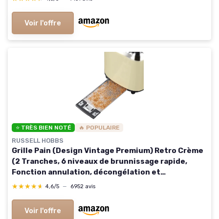
Voir l'offre
⭐ TRÈS BIEN NOTÉ
🔥 POPULAIRE
RUSSELL HOBBS
Grille Pain (Design Vintage Premium) Retro Crème
(2 Tranches, 6 niveaux de brunnissage rapide,
Fonction annulation, décongélation et
réchauffage Viennoiserie, 1300W) Toaster 21682-
★★★★★
★★★★★
4,6/5
—
6952 avis
56
Voir l'offre