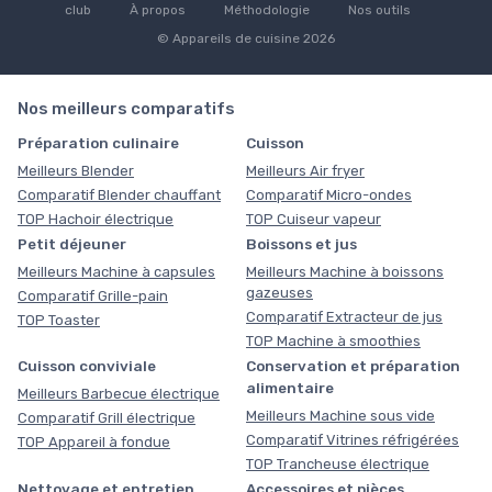
club
À propos
Méthodologie
Nos outils
© Appareils de cuisine 2026
Nos meilleurs comparatifs
Préparation culinaire
Cuisson
Meilleurs Blender
Meilleurs Air fryer
Comparatif Blender chauffant
Comparatif Micro-ondes
TOP Hachoir électrique
TOP Cuiseur vapeur
Petit déjeuner
Boissons et jus
Meilleurs Machine à capsules
Meilleurs Machine à boissons
gazeuses
Comparatif Grille-pain
Comparatif Extracteur de jus
TOP Toaster
TOP Machine à smoothies
Cuisson conviviale
Conservation et préparation
alimentaire
Meilleurs Barbecue électrique
Meilleurs Machine sous vide
Comparatif Grill électrique
Comparatif Vitrines réfrigérées
TOP Appareil à fondue
TOP Trancheuse électrique
Nettoyage et entretien
Accessoires et pièces