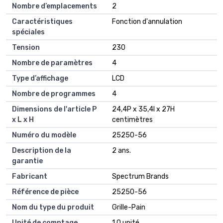
Nombre d’emplacements
2
Caractéristiques
Fonction d'annulation
spéciales
Tension
230
Nombre de paramètres
4
Type d’affichage
LCD
Nombre de programmes
4
Dimensions de l'article P
24,4P x 35,4l x 27H
x L x H
centimètres
Numéro du modèle
25250-56
Description de la
2 ans.
garantie
Fabricant
Spectrum Brands
Référence de pièce
25250-56
Nom du type du produit
Grille-Pain
Unité de comptage
1.0 unité