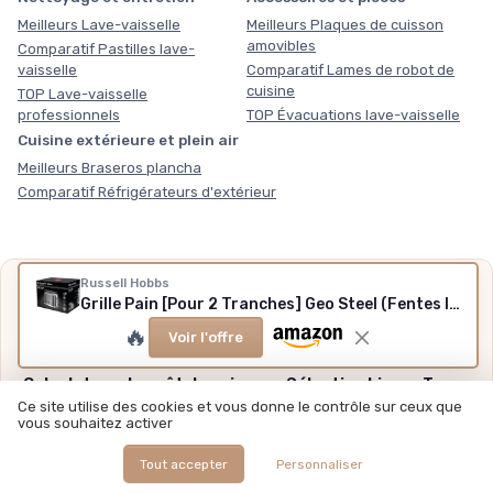
Meilleurs Lave-vaisselle
Meilleurs Plaques de cuisson
amovibles
Comparatif Pastilles lave-
vaisselle
Comparatif Lames de robot de
cuisine
TOP Lave-vaisselle
professionnels
TOP Évacuations lave-vaisselle
Cuisine extérieure et plein air
Meilleurs Braseros plancha
Comparatif Réfrigérateurs d'extérieur
Russell Hobbs
Nos outils gratuits
Grille Pain [Pour 2 Tranches] Geo Steel (Fentes larges, 4 fonctions,Grillage/Brunissage rapide, Pince intégrée, Surélévation,Chauffe Viennoiserie,Ramasse Miettes, 1640W) Toaster 25250-56 Moderne
Des chiffres plutôt que des impressions, sans inscription,
🔥
Voir l'offre
méthode et sources expliquées.
Calculateur du coût de cuisson
·
Sélection hiver
·
Tous
nos outils
Ce site utilise des cookies et vous donne le contrôle sur ceux que
vous souhaitez activer
Tout accepter
Personnaliser