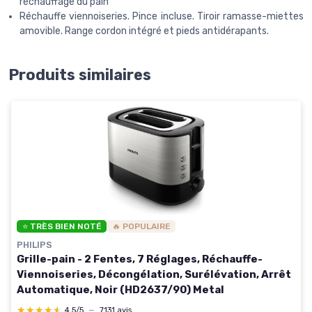
réchauffage du pain
Réchauffe viennoiseries. Pince incluse. Tiroir ramasse-miettes
amovible. Range cordon intégré et pieds antidérapants.
Produits similaires
⭐ TRÈS BIEN NOTÉ
🔥 POPULAIRE
PHILIPS
Grille-pain - 2 Fentes, 7 Réglages, Réchauffe-
Viennoiseries, Décongélation, Surélévation, Arrêt
Automatique, Noir (HD2637/90) Metal
★★★★★
★★★★★
4,5/5
—
7131 avis