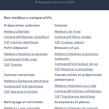
© Appareils de cuisine 2026
Nos meilleurs comparatifs
Préparation culinaire
Cuisson
Meilleurs Blender
Meilleurs Air fryer
Comparatif Blender chauffant
Comparatif Micro-ondes
TOP Hachoir électrique
TOP Cuiseur vapeur
Petit déjeuner
Boissons et jus
Meilleurs Machine à capsules
Meilleurs Machine à boissons
gazeuses
Comparatif Grille-pain
Comparatif Extracteur de jus
TOP Toaster
TOP Machine à smoothies
Cuisson conviviale
Conservation et préparation
alimentaire
Meilleurs Barbecue électrique
Meilleurs Machine sous vide
Comparatif Grill électrique
Comparatif Vitrines réfrigérées
TOP Appareil à fondue
TOP Trancheuse électrique
Nettoyage et entretien
Accessoires et pièces
Meilleurs Lave-vaisselle
Meilleurs Plaques de cuisson