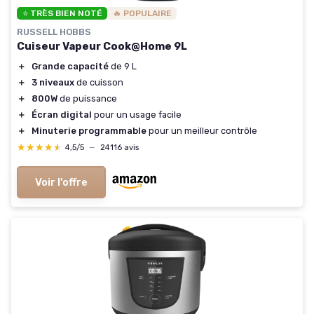
⭐ TRÈS BIEN NOTÉ
🔥 POPULAIRE
RUSSELL HOBBS
Cuiseur Vapeur Cook@Home 9L
＋
Grande capacité
de 9 L
＋
3 niveaux
de cuisson
＋
800W
de puissance
＋
Écran digital
pour un usage facile
＋
Minuterie programmable
pour un meilleur contrôle
★★★★★
★★★★★
4,5/5
—
24116 avis
Voir l'offre