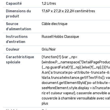
Capacité
1,2 Litres
Dimensions du
17,6P x 27,2l x 22,2H centimètres
produit
Source
Câble électrique
d'alimentation
Instructions
Russell Hobbs Classique
d'entretien
Couleur
Gris/Noir
Caractéristique
(function(f) {var _np=
spéciale
(window.P._namespace("DetailPageProduc
{_np.guardFatal(f)(_np);}else{f(_np);}}(fu
A.on('a:truncate:po-attribute-truncate-6:u
!data.truncateInstance.getIfTextFits(); v
document.getElementById('po-attribute-s
seeMoreElement.style.display = isTruncated ? '
riz et cuiseur vapeur), casserole amovible 
couvercle à charnière verrouillable avec va
plus