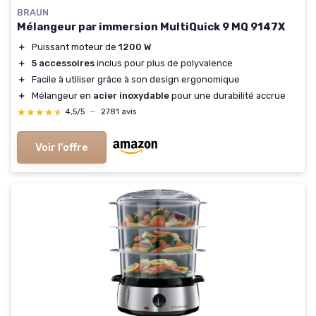
BRAUN
Mélangeur par immersion MultiQuick 9 MQ 9147X
＋
Puissant moteur de
1200 W
＋
5 accessoires
inclus pour plus de polyvalence
＋
Facile à utiliser grâce à son design ergonomique
＋
Mélangeur en
acier inoxydable
pour une durabilité accrue
★★★★★
★★★★★
4,5/5
—
2781 avis
Voir l'offre