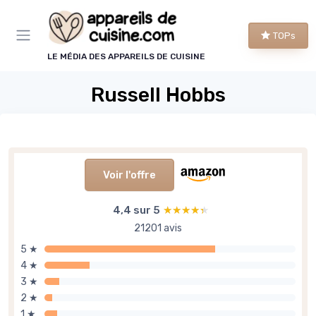
Panneau de gestion des cookies
TOPs
LE MÉDIA DES APPAREILS DE CUISINE
Russell Hobbs
Voir l'offre
4,4 sur 5
★★★★★
★★★★★
21201 avis
5 ★
4 ★
3 ★
2 ★
1 ★