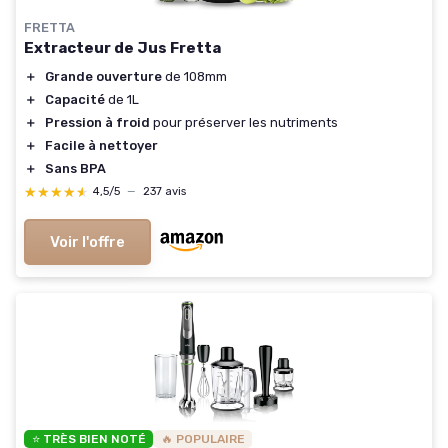
FRETTA
Extracteur de Jus Fretta
＋
Grande ouverture
de 108mm
＋
Capacité
de 1L
＋
Pression à froid
pour préserver les nutriments
＋
Facile à nettoyer
＋
Sans BPA
★★★★★
★★★★★
4,5/5
—
237 avis
Voir l'offre
⭐ TRÈS BIEN NOTÉ
🔥 POPULAIRE