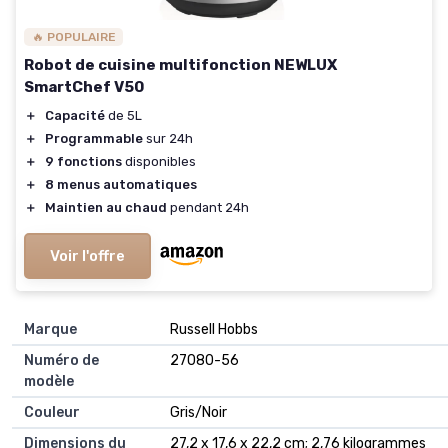
🔥 POPULAIRE
Robot de cuisine multifonction NEWLUX
SmartChef V50
＋
Capacité
de 5L
＋
Programmable
sur 24h
＋
9 fonctions
disponibles
＋
8 menus automatiques
＋
Maintien au chaud
pendant 24h
Voir l'offre
Marque
‎Russell Hobbs
Numéro de
‎27080-56
modèle
Couleur
‎Gris/Noir
Dimensions du
‎27,2 x 17,6 x 22,2 cm; 2,76 kilogrammes