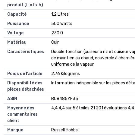
produit (L x l x h)
Capacité
‎1,2 Litres
Puissance
‎500 Watts
Voltage
‎230.0
Matériau
‎Cuir
Caractéristiques
‎Double fonction (cuiseur à riz et cuiseur 
de maintien au chaud, couvercle à charnière
uniforme de la vapeur
Poids de l'article
‎2,76 Kilograms
Disponibilité des
‎Information indisponible sur les pièces dé
pièces détachées
ASIN
B08485YF35
Moyenne des
4,4 4,4 sur 5 étoiles 21 201 évaluations 4,4 
commentaires
client
Marque
Russell Hobbs