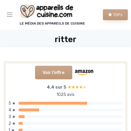
Panneau de gestion des cookies
TOPs
LE MÉDIA DES APPAREILS DE CUISINE
ritter
Voir l'offre
4,4 sur 5
★★★★★
★★★★★
1025 avis
5 ★
4 ★
3 ★
2 ★
1 ★