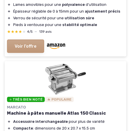
＋
Lames amovibles pour une
polyvalence
d'utilisation
＋
Épaisseur réglable de 0 à 15mm pour un
ajustement précis
＋
Verrou de sécurité pour une
utilisation sûre
＋
Pieds à ventouse pour une
stabilité optimale
★★★★★
★★★★★
4/5
—
139 avis
Voir l'offre
⭐ TRÈS BIEN NOTÉ
🔥 POPULAIRE
MARCATO
Machine à pâtes manuelle Atlas 150 Classic
＋
Accessoire interchangeable
pour plus de variété
＋
Compacte
: dimensions de 20 x 20.7 x 15.5 cm