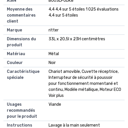
ASIN
B003LPUDK8
Moyenne des
4,4 4,4 sur 5 étoiles 1 025 évaluations
commentaires
4,4 sur 5 étoiles
client
Marque
ritter
Dimensions du
33L x 20,5l x 23H centimètres
produit
Matériau
Métal
Couleur
Noir
Caractéristique
Chariot amovible, Cuvette réceptrice,
spéciale
Interrupteur de sécurité à poussoir
pour fonctionnement momentané et
continu, Modèle métallique, Moteur ECO
Voir plus
Usages
Viande
recommandés
pour le produit
Instructions
Lavage à la main seulement