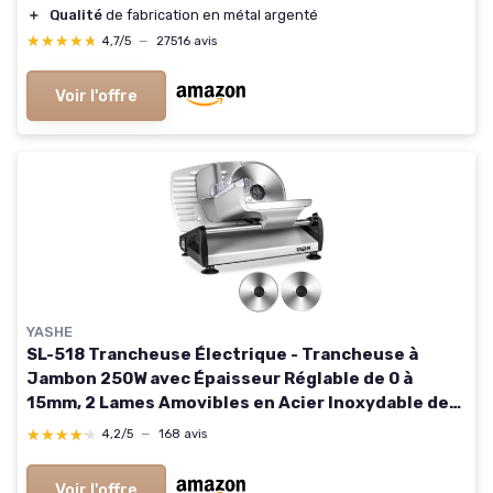
＋
Qualité
de fabrication en métal argenté
★★★★★
★★★★★
4,7/5
—
27516 avis
Voir l'offre
YASHE
SL-518 Trancheuse Électrique - Trancheuse à
Jambon 250W avec Épaisseur Réglable de 0 à
15mm, 2 Lames Amovibles en Acier Inoxydable de
19cm, Verrou de Sécurité et Pieds à Ventouse
★★★★★
★★★★★
4,2/5
—
168 avis
Voir l'offre