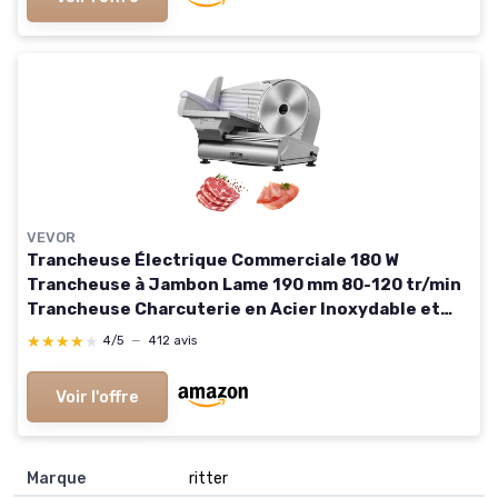
VEVOR
Trancheuse Électrique Commerciale 180 W
Trancheuse à Jambon Lame 190 mm 80-120 tr/min
Trancheuse Charcuterie en Acier Inoxydable et
Alu pour Couper en Tranches Viande Fromage
★★★★★
★★★★★
4/5
—
412 avis
Légumes Fruits 180W-190mm
Voir l'offre
Marque
‎ritter