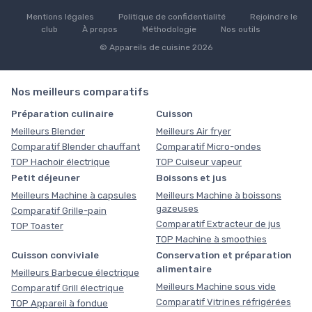
Mentions légales
Politique de confidentialité
Rejoindre le
club
À propos
Méthodologie
Nos outils
© Appareils de cuisine 2026
Nos meilleurs comparatifs
Préparation culinaire
Cuisson
Meilleurs Blender
Meilleurs Air fryer
Comparatif Blender chauffant
Comparatif Micro-ondes
TOP Hachoir électrique
TOP Cuiseur vapeur
Petit déjeuner
Boissons et jus
Meilleurs Machine à capsules
Meilleurs Machine à boissons
gazeuses
Comparatif Grille-pain
Comparatif Extracteur de jus
TOP Toaster
TOP Machine à smoothies
Cuisson conviviale
Conservation et préparation
alimentaire
Meilleurs Barbecue électrique
Meilleurs Machine sous vide
Comparatif Grill électrique
Comparatif Vitrines réfrigérées
TOP Appareil à fondue