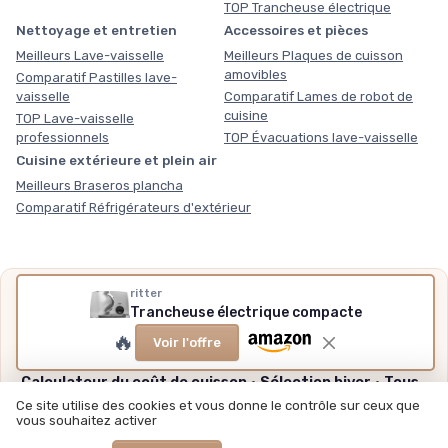
TOP Trancheuse électrique
Nettoyage et entretien
Accessoires et pièces
Meilleurs Lave-vaisselle
Meilleurs Plaques de cuisson
amovibles
Comparatif Pastilles lave-
vaisselle
Comparatif Lames de robot de
cuisine
TOP Lave-vaisselle
professionnels
TOP Évacuations lave-vaisselle
Cuisine extérieure et plein air
Meilleurs Braseros plancha
Comparatif Réfrigérateurs d'extérieur
ritter
Nos outils gratuits
Trancheuse électrique compacte
Des chiffres plutôt que des impressions, sans inscription,
🔥
Voir l'offre
méthode et sources expliquées.
Calculateur du coût de cuisson
·
Sélection hiver
·
Tous
nos outils
Ce site utilise des cookies et vous donne le contrôle sur ceux que
vous souhaitez activer