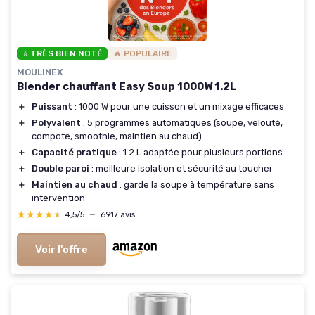
⭐ TRÈS BIEN NOTÉ
🔥 POPULAIRE
MOULINEX
Blender chauffant Easy Soup 1000W 1.2L
＋
Puissant
: 1000 W pour une cuisson et un mixage efficaces
＋
Polyvalent
: 5 programmes automatiques (soupe, velouté,
compote, smoothie, maintien au chaud)
＋
Capacité pratique
: 1.2 L adaptée pour plusieurs portions
＋
Double paroi
: meilleure isolation et sécurité au toucher
＋
Maintien au chaud
: garde la soupe à température sans
intervention
★★★★★
★★★★★
4,5/5
—
6917 avis
Voir l'offre