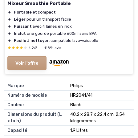
Mixeur Smoothie Portable
＋
Portable
et
compact
＋
Léger
pour un transport facile
＋
Puissant
avec 4 lames en inox
＋
Inclut
une gourde portable 600ml sans BPA
＋
Facile à nettoyer
, compatible lave-vaisselle
★★★★★
★★★★★
4,2/5
—
11891 avis
Voir l'offre
Marque
‎Philips
Numéro de modèle
‎HR2041/41
Couleur
‎Black
Dimensions du produit (L
‎40,2 x 28,7 x 22,4 cm; 2,54
x l x h)
kilogrammes
Capacité
‎1,9 Litres