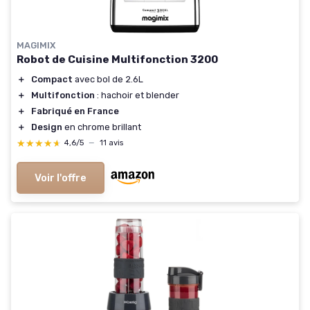
MAGIMIX
Robot de Cuisine Multifonction 3200
＋
Compact
avec bol de 2.6L
＋
Multifonction
: hachoir et blender
＋
Fabriqué en France
＋
Design
en chrome brillant
★★★★★
★★★★★
4,6/5
—
11 avis
Voir l'offre