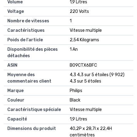
Volume
‎1,9 Litres
Voltage
‎220 Volts
Nombre de vitesses
‎1
Caractéristiques
‎Vitesse multiple
Poids de l'article
‎2,54 Kilograms
Disponibilité des pièces
‎1 An
détachées
ASIN
B09CTX6BFC
Moyenne des
4,3 4,3 sur 5 étoiles (9 902)
commentaires client
4,3 sur 5 étoiles
Marque
Philips
Couleur
Black
Caractéristique spéciale
Vitesse multiple
Capacité
1,9 Litres
Dimensions du produit
40,2P x 28,7l x 22,4H
centimètres