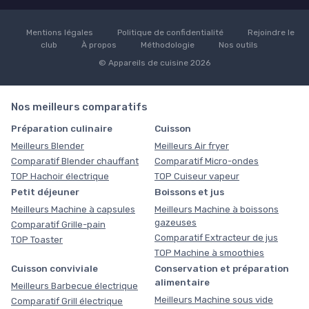
Mentions légales
Politique de confidentialité
Rejoindre le
club
À propos
Méthodologie
Nos outils
© Appareils de cuisine 2026
Nos meilleurs comparatifs
Préparation culinaire
Cuisson
Meilleurs Blender
Meilleurs Air fryer
Comparatif Blender chauffant
Comparatif Micro-ondes
TOP Hachoir électrique
TOP Cuiseur vapeur
Petit déjeuner
Boissons et jus
Meilleurs Machine à capsules
Meilleurs Machine à boissons
gazeuses
Comparatif Grille-pain
Comparatif Extracteur de jus
TOP Toaster
TOP Machine à smoothies
Cuisson conviviale
Conservation et préparation
alimentaire
Meilleurs Barbecue électrique
Meilleurs Machine sous vide
Comparatif Grill électrique