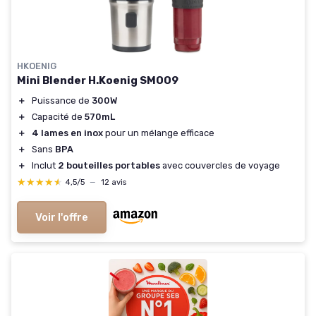
HKOENIG
Mini Blender H.Koenig SMOO9
＋
Puissance de
300W
＋
Capacité de
570mL
＋
4 lames en inox
pour un mélange efficace
＋
Sans
BPA
＋
Inclut
2 bouteilles portables
avec couvercles de voyage
★★★★★
★★★★★
4,5/5
—
12 avis
Voir l'offre