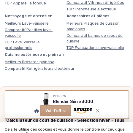
Comparatif Vitrines réfrigérées
TOP Appareil à fondue
TOP Trancheuse électrique
Nettoyage et entretien
Accessoires et pièces
Meilleurs Lave-vaisselle
Meilleurs Plaques de cuisson
amovibles
Comparatif Pastilles lave-
vaisselle
Comparatif Lames de robot de
cuisine
TOP Lave-vaisselle
professionnels
TOP Évacuations lave-vaisselle
Cuisine extérieure et plein air
Meilleurs Braseros plancha
Comparatif Réfrigérateurs d'extérieur
Nos outils gratuits
PHILIPS
Blender Série 3000
Des chiffres plutôt que des impressions, sans inscription,
🔥
méthode et sources expliquées.
Voir l'offre
Calculateur du coût de cuisson
·
Sélection hiver
·
Tous
nos outils
Ce site utilise des cookies et vous donne le contrôle sur ceux que