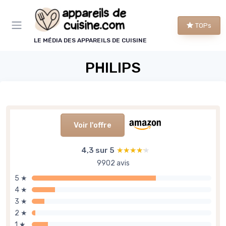
Panneau de gestion des cookies
TOPs
LE MÉDIA DES APPAREILS DE CUISINE
PHILIPS
Voir l'offre
4,3 sur 5
★★★★★
★★★★★
9902 avis
5 ★
4 ★
3 ★
2 ★
1 ★